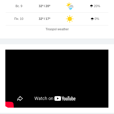
Вс. 9
32º / 20º
20%
Пн. 10
32º / 17º
0%
Tiraspol weather