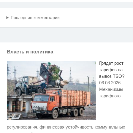
Последние комментарии
Власть и политика
Грядет рост
тарифов на
вывоз ТБО?
06.08.2026
Механизмы
тарифного
регулирования, финансовая устойчивость коммунальных
Ржу не переставая, это видео
i
пересмотришь не раз