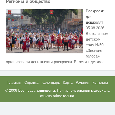
Регионы и общество
"Потеряли стыд в погоне за
i
"Диором": Поплавская вмазала
Раскраски
семейке Плющенко
для
дошколят
05.08.2026
В столичном
детском
саду №50
«Звонкие
голоса»
Скрытая камера на пляже
i
организовали день книжки-раскраски. В гости к детям с
…
Крыма: Что люди вытворяют,
когда их не видят...
Ролик длится несколько секунд,
i
а смеяться вы будете долго
Главная
Справка
Календарь
Карта
Религия
Контакты
Королева вагона отожгла! Видео
© 2008 Все права защищены. При использовании материала
i
не оставит равнодушным
ссылка обязательна.