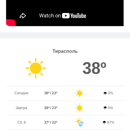
Тирасполь
38º
Сегодня
38º / 23º
0%
Завтра
38º / 23º
0%
Сб. 8
37º / 22º
87%