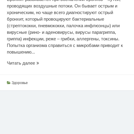
проводящих воздушные потоки. Он бывает острым и
хроническим, но чаще всего диагностируют острый
бронхит, который провоцируют бактериальные
(стрептококки, пневмококки, палочка инфлюэнцы) или
вирусные (рино- и аденовирусы, вирусы парагриппа,
гриппа) инфекции, реже – грибки, аллергены, токсины.
Попытка организма справиться с микробами приводит к
повышению...
Как
Читать далее
справиться
с
бронхитом
Здоровье