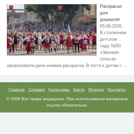
смеяться долго
Раскраски
для
дошколят
05.08.2026
В столичном
детском
саду №50
«Звонкие
голоса»
Ролик длится пару секунд, но
i
организовали день книжки-раскраски. В гости к детям с
…
вы будете в шоке от увиденного
Королева вагона отожгла! Видео
i
не оставит равнодушным
Главная
Справка
Календарь
Карта
Религия
Контакты
Ржу не переставая, это видео
© 2008 Все права защищены. При использовании материала
i
пересмотришь не раз
ссылка обязательна.