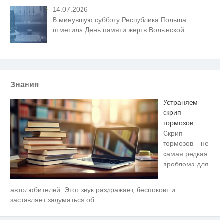
14.07.2026
В минувшую субботу Республика Польша
отметила День памяти жертв Волынской
…
Знания
Устраняем
скрип
тормозов
Скрип
тормозов – не
самая редкая
проблема для
автолюбителей. Этот звук раздражает, беспокоит и
Ролик длится пару секунд, но
i
вы будете в шоке от увиденного
заставляет задуматься об
…
Королева вагона отожгла! Видео