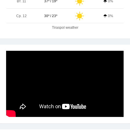
Вт. 11
37º / 19º
0%
Ср. 12
30º / 23º
0%
Tiraspol weather