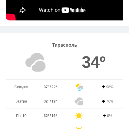
Тирасполь
34º
Сегодня
37º / 22º
98%
Завтра
32º / 19º
76%
Пн. 10
32º / 16º
0%