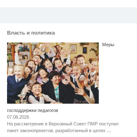
Власть и политика
Меры
господдержки педагогов
Этот танец невесты оставит вас
i
без слов! Пересмотрела 10 раз
07.08.2026
На рассмотрение в Верховный Совет ПМР поступил
Никогда не храните огурцы в
i
пакет законопроектов, разработанный в целях
…
холодильнике: есть один