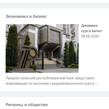
маленький секрет
Публичный удар Зеленскому от
i
Кличко: это настоящий вызов
Экономика и бизнес
Динамика
курса валют
06.08.2026
Приднестровский республиканский банк представил
Ролик длится несколько секунд,
i
а смеяться вы будете долго
информацию по величине средневзвешенного курса
…
Скрытая камера на пляже
i
Крыма: Что люди вытворяют,
когда их не видят...
Регионы и общество
Ролик из Омска: вы будете
i