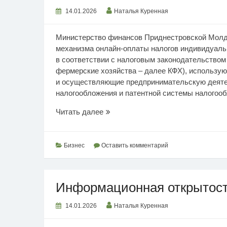
14.01.2026
Наталья Куренная
Министерство финансов Приднестровской Молд
механизма онлайн-оплаты налогов индивидуаль
в соответствии с налоговым законодательство
фермерские хозяйства – далее КФХ), использу
и осуществляющие предпринимательскую деяте
налогообложения и патентной системы налогообл
Виды
Читать далее
платежей
за
землю
Бизнес
Оставить комментарий
Информационная открытос
14.01.2026
Наталья Куренная