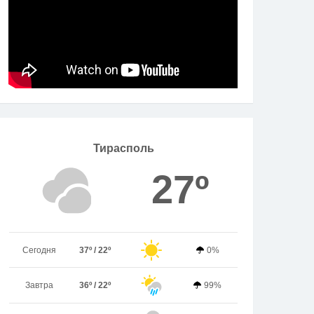
Тирасполь
27º
Сегодня
37º / 22º
0%
Завтра
36º / 22º
99%