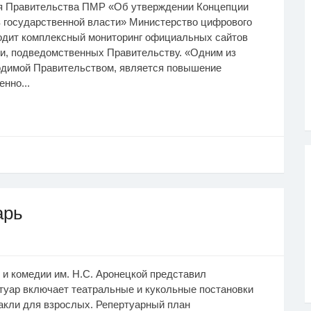
ия Правительства ПМР «Об утверждении Концепции
 государственной власти» Министерство цифрового
водит комплексный мониторинг официальных сайтов
ти, подведомственных Правительству. «Одним из
одимой Правительством, является повышение
нно...
арь
и комедии им. Н.С. Аронецкой представил
туар включает театральные и кукольные постановки
такли для взрослых. Репертуарный план