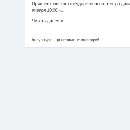
Приднестровского государственного театра драм
января 10:00 –...
Театральная
Читать далее
афиша
на
январь
Культура
Оставить комментарий