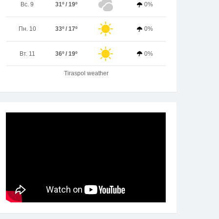
Вс. 9
31º / 19º
0%
Пн. 10
33º / 17º
0%
Вт. 11
36º / 19º
0%
Tiraspol weather