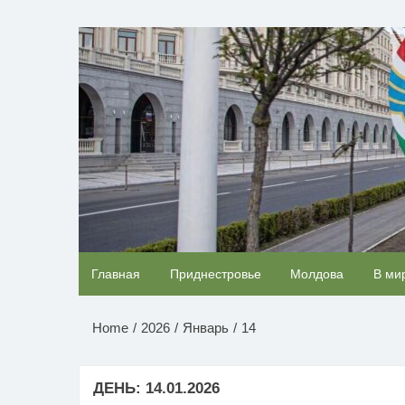
Перейти
к
НОВОСТИ ПРИДНЕСТР
содержимому
Скрытая камера на пляже Крыма: Что люди
Главная
Приднестровье
Молдова
В ми
вытворяют, когда их не видят...
Home
2026
Январь
14
ДЕНЬ:
14.01.2026