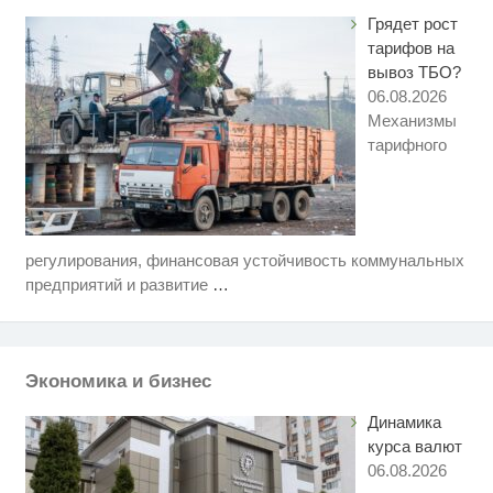
Грядет рост
тарифов на
вывоз ТБО?
06.08.2026
Механизмы
тарифного
регулирования, финансовая устойчивость коммунальных
Скрытая камера на пляже
i
Крыма: Что люди вытворяют,
предприятий и развитие
…
когда их не видят...
Ролик длится несколько секунд,
i
а смеяться вы будете долго
Экономика и бизнес
Ролик длится пару секунд, но
i
вы будете в шоке от увиденного
Динамика
курса валют
06.08.2026