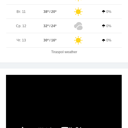
Вт. 11
38º / 20º
0%
Ср. 12
32º / 24º
0%
Чт. 13
30º / 16º
0%
Tiraspol weather