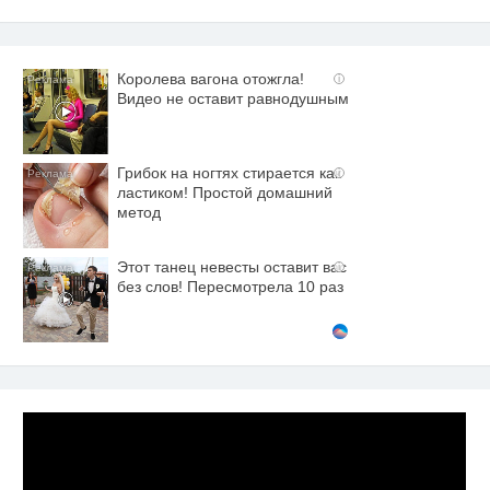
Королева вагона отожгла!
i
Видео не оставит равнодушным
Грибок на ногтях стирается как
i
ластиком! Простой домашний
метод
Этот танец невесты оставит вас
i
без слов! Пересмотрела 10 раз