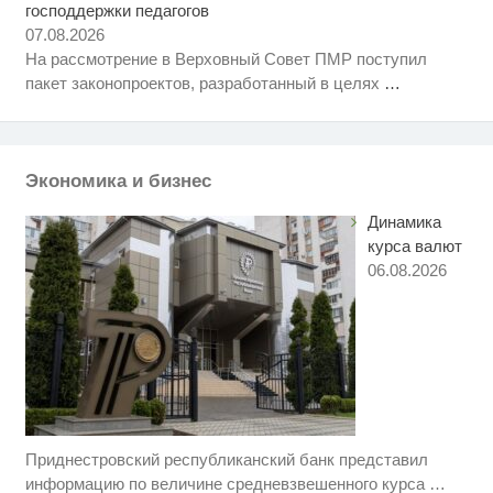
господдержки педагогов
Ролик длится несколько секунд,
i
а смеяться вы будете долго
07.08.2026
На рассмотрение в Верховный Совет ПМР поступил
Ржу не переставая, это видео
i
пакет законопроектов, разработанный в целях
…
пересмотришь не раз
Ролик из Омска: вы будете
i
смеяться долго
Экономика и бизнес
Динамика
курса валют
06.08.2026
Приднестровский республиканский банк представил
Скрытая камера на пляже
i
Крыма: Что люди вытворяют,
информацию по величине средневзвешенного курса
…
когда их не видят...