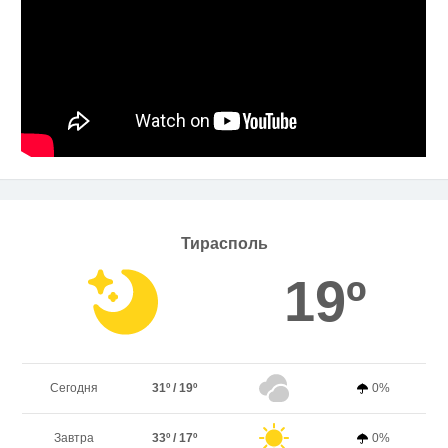
Тирасполь
19º
Сегодня
31º / 19º
0%
Завтра
33º / 17º
0%