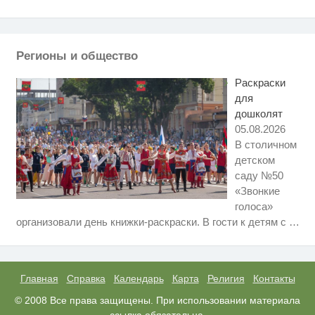
Ролик длится пару секунд, но
i
вы будете в шоке от увиденного
Регионы и общество
Смолов призвал российских
i
футболистов покинуть страну
Раскраски
для
дошколят
05.08.2026
В столичном
детском
саду №50
«Звонкие
голоса»
Ролик длится несколько секунд,
i
организовали день книжки-раскраски. В гости к детям с
…
а смеяться вы будете долго
Королева вагона отожгла! Видео
i
не оставит равнодушным
Главная
Справка
Календарь
Карта
Религия
Контакты
Этот танец невесты оставит вас
© 2008 Все права защищены. При использовании материала
i
без слов! Пересмотрела 10 раз
ссылка обязательна.