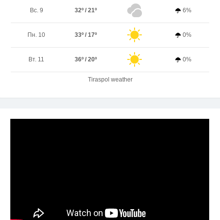
Вс. 9
32º / 21º
6%
Пн. 10
33º / 17º
0%
Вт. 11
36º / 20º
0%
Tiraspol weather