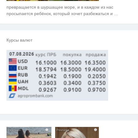
превращается в шуршащее море, и в каждом из нас
Ролик из Омска: вы будете
i
смеяться долго
просыпается ребёнок, который хочет разбежаться и
…
Ролик длится пару секунд, но
i
вы будете в шоке от увиденного
Курсы валют
Королева вагона отожгла! Видео
i
не оставит равнодушным
i
i