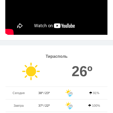
Тирасполь
26º
Сегодня
38º / 23º
91%
Завтра
37º / 22º
100%