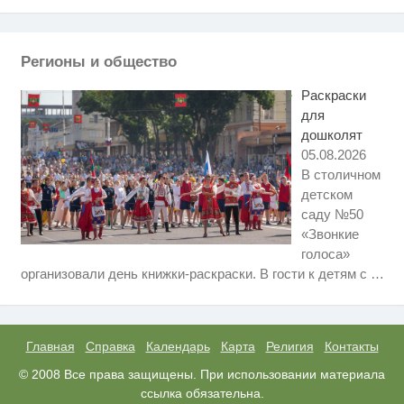
Этот танец невесты оставит вас
i
без слов! Пересмотрела 10 раз
Регионы и общество
Ржу не переставая, это видео
i
пересмотришь не раз
Раскраски
для
дошколят
05.08.2026
В столичном
детском
саду №50
«Звонкие
голоса»
Ролик из Омска: вы будете
i
организовали день книжки-раскраски. В гости к детям с
…
смеяться долго
Ролик длится пару секунд, но
i
вы будете в шоке от увиденного
Главная
Справка
Календарь
Карта
Религия
Контакты
Королева вагона отожгла! Видео
© 2008 Все права защищены. При использовании материала
i
не оставит равнодушным
ссылка обязательна.