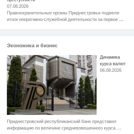
Крыма: Что люди вытворяют,
07.08.2026
когда их не видят...
Правоохранительные органы Приднестровья подвели
Взломали Telegram Собчак - вот
i
итоги оперативно-служебной деятельности за первое
…
что нашлось в переписках
"Потеряли стыд в погоне за
i
"Диором": Поплавская вмазала
семейке Плющенко
Экономика и бизнес
Динамика
курса валют
06.08.2026
Приднестровский республиканский банк представил
Ролик длится несколько секунд,
i
а смеяться вы будете долго
информацию по величине средневзвешенного курса
…