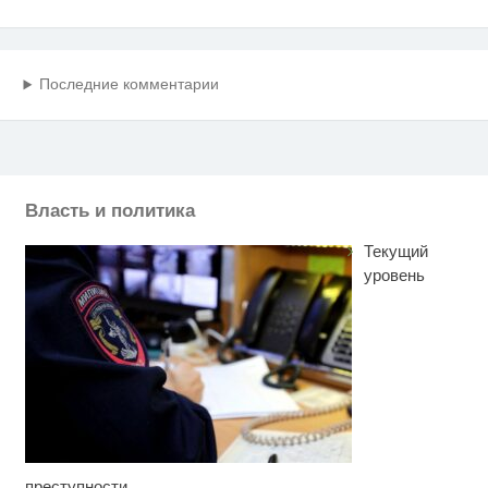
Последние комментарии
Власть и политика
Текущий
уровень
преступности
Скрытая камера на пляже
i