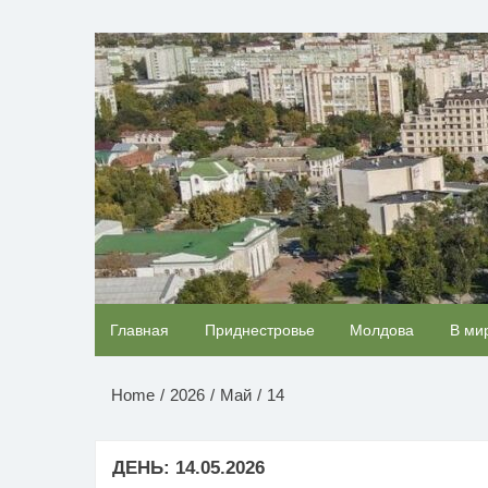
Перейти
к
НОВОСТИ ПРИДНЕСТР
содержимому
Ржу не переставая, это видео пересмотришь
Главная
Приднестровье
Молдова
В ми
раз
Home
2026
Май
14
ДЕНЬ:
14.05.2026