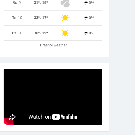
Вс. 9
31º / 19º
0%
Пн. 10
33º / 17º
0%
Вт. 11
36º / 19º
0%
Tiraspol weather