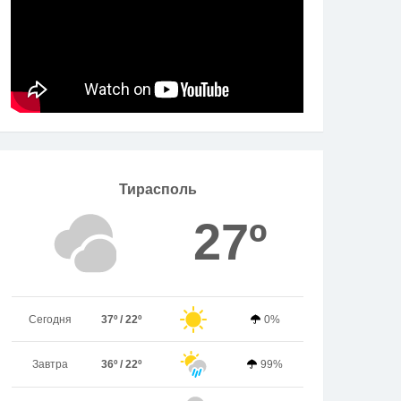
Тирасполь
27º
Сегодня
37º / 22º
0%
Завтра
36º / 22º
99%