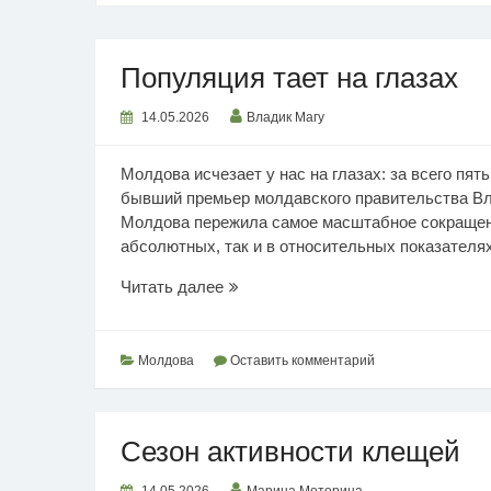
Популяция тает на глазах
14.05.2026
Владик Магу
Молдова исчезает у нас на глазах: за всего пят
бывший премьер молдавского правительства Вла
Молдова пережила самое масштабное сокращени
абсолютных, так и в относительных показателях.
Популяция
Читать далее
тает
на
глазах
Молдова
Оставить комментарий
Сезон активности клещей
14.05.2026
Марина Моторина