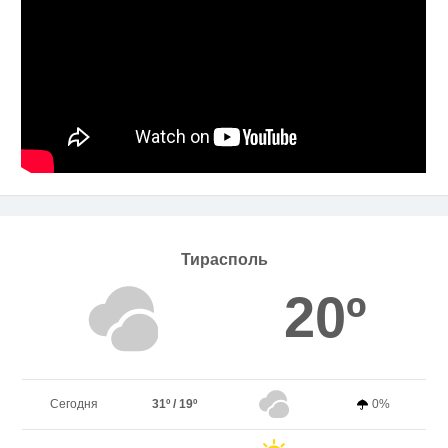
Тирасполь
20º
Сегодня
31º / 19º
0%