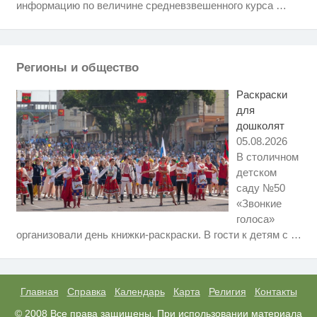
вы будете в шоке от увиденного
информацию по величине средневзвешенного курса
…
Королева вагона отожгла! Видео
i
не оставит равнодушным
Регионы и общество
Ржу не переставая, это видео
i
пересмотришь не раз
Раскраски
для
дошколят
05.08.2026
В столичном
детском
саду №50
«Звонкие
голоса»
Ролик длится несколько секунд,
i
организовали день книжки-раскраски. В гости к детям с
…
а смеяться вы будете долго
Скрытая камера на пляже
i
Крыма: Что люди вытворяют,
когда их не видят...
Главная
Справка
Календарь
Карта
Религия
Контакты
Этот танец невесты оставит вас
© 2008 Все права защищены. При использовании материала
i