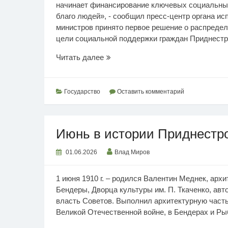
начинает финансирование ключевых социальных
благо людей», - сообщил пресс-центр органа ис
министров принято первое решение о распреде
цели социальной поддержки граждан Приднестро
На
Читать далее
благо
людей
Государство
Оставить комментарий
Июнь в истории Приднестр
01.06.2026
Влад Миров
1 июня 1910 г. – родился Валентин Меднек, архи
Бендеры, Дворца культуры им. П. Ткаченко, авт
власть Советов. Выполнил архитектурную часть
Великой Отечественной войне, в Бендерах и Рыбн