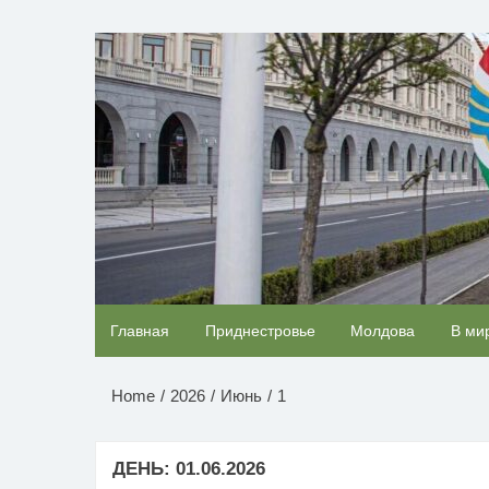
Перейти
к
НОВОСТИ ПРИДНЕСТР
содержимому
Скрытая камера на пляже Крыма: Что люди
Главная
Приднестровье
Молдова
В ми
вытворяют, когда их не видят...
Home
2026
Июнь
1
ДЕНЬ:
01.06.2026