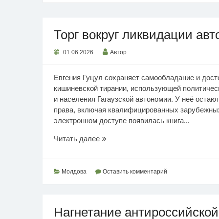
Торг вокруг ликвидации ав
01.06.2026
Автор
Евгения Гуцул сохраняет самообладание и дост
кишиневской тирании, использующей политичес
и населения Гагаузской автономии. У неё остаю
права, включая квалифицированных зарубежных
электронном доступе появилась книга...
Торг
Читать далее
вокруг
ликвидации
автономии
Молдова
Оставить комментарий
Нагнетание антироссийской