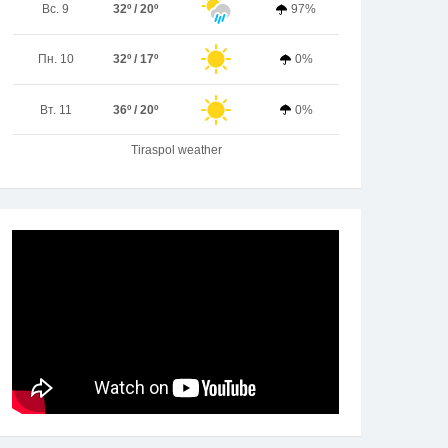
Вс. 9
32º / 20º
97%
Пн. 10
32º / 17º
0%
Вт. 11
36º / 20º
0%
Tiraspol weather