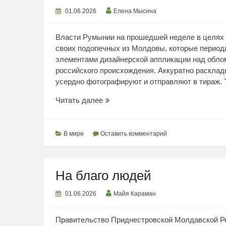
01.06.2026
Елена Мысина
Власти Румынии на прошедшей неделе в целях 
своих подопечных из Молдовы, которые периоди
элементами дизайнерской аппликации над обло
российского происхождения. Аккуратно расклад
усердно фотографируют и отправляют в тираж. Т
Нагнетание
Читать далее
антироссийской
истерии
В мире
Оставить комментарий
На благо людей
01.06.2026
Майя Караман
Правительство Приднестровской Молдавской Р