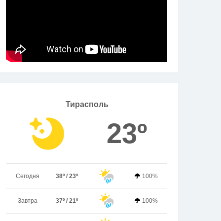
Тирасполь
23º
Сегодня
38º / 23º
100%
Завтра
37º / 21º
100%