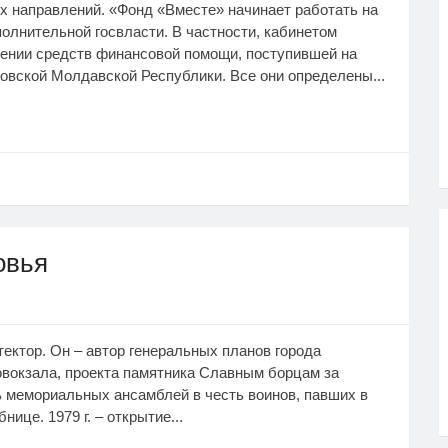
 направлений. «Фонд «Вместе» начинает работать на
полнительной госвласти. В частности, кабинетом
лении средств финансовой помощи, поступившей на
вской Молдавской Республики. Все они определены...
овья
тектор. Он – автор генеральных планов города
овокзала, проекта памятника Славным борцам за
 мемориальных ансамблей в честь воинов, павших в
ице. 1979 г. – открытие...