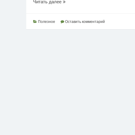
Июнь
Читать далее
в
истории
Приднестровья
Полезное
Оставить комментарий