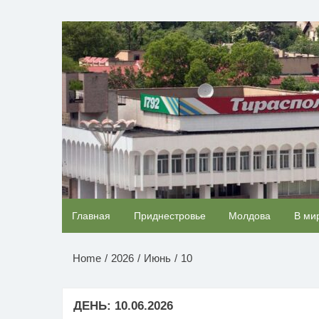
Перейти
к
НОВОСТИ ПРИДНЕСТР
содержимому
Этот танец невесты оставит вас без слов!
Главная
Приднестровье
Молдова
В ми
Пересмотрела 10 раз
Home
2026
Июнь
10
ДЕНЬ:
10.06.2026