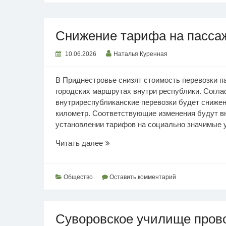
Снижение тарифа на пасса
10.06.2026
Наталья Куренная
В Приднестровье снизят стоимость перевозки п
городских маршрутах внутри республики. Согла
внутриреспубликанские перевозки будет снижен 
километр. Соответствующие изменения будут в
установлении тарифов на социально значимые ус
Снижение
Читать далее
тарифа
на
пассажирские
Общество
Оставить комментарий
перевозки
Суворовское училище пров