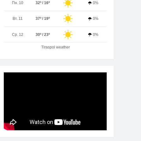
Пн. 10
32º / 16º
0%
Вт. 11
37º / 19º
0%
Ср. 12
30º / 23º
0%
Tiraspol weather