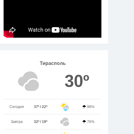
Тирасполь
30º
Сегодня
37º / 22º
98%
Завтра
32º / 19º
76%