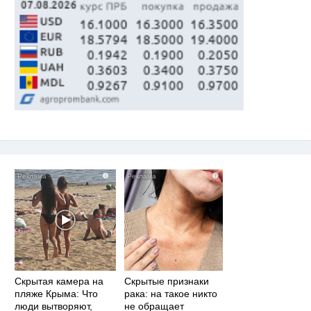
i
i
Скрытая камера на
Скрытые признаки
пляже Крыма: Что
рака: на такое никто
люди вытворяют,
не обращает