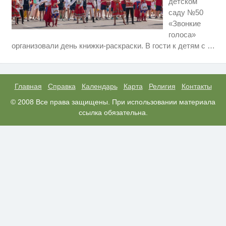
детском
саду №50
«Звонкие
голоса»
Ролик длится несколько секунд,
i
организовали день книжки-раскраски. В гости к детям с
…
а смеяться вы будете долго
Этот танец невесты оставит вас
i
без слов! Пересмотрела 10 раз
Главная
Справка
Календарь
Карта
Религия
Контакты
Скрытые признаки рака: на такое
© 2008 Все права защищены. При использовании материала
i
никто не обращает внимание, а
ссылка обязательна.
зря!