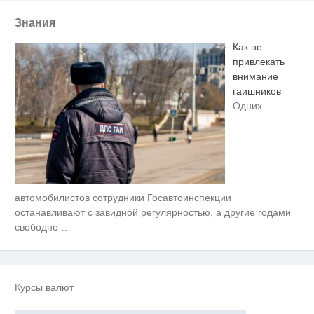
Знания
Как не
привлекать
внимание
гаишников
Одних
автомобилистов сотрудники Госавтоинспекции
Скрытая камера на пляже
i
Крыма: Что люди вытворяют,
останавливают с завидной регулярностью, а другие годами
когда их не видят...
свободно
…
Ролик длится несколько секунд,
i
а смеяться вы будете долго
Скрытые признаки рака: на такое
i
Курсы валют
никто не обращает внимание, а
зря!