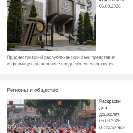
06.08.2026
Приднестровский республиканский банк представил
Скрытая камера на пляже
i
Крыма: Что люди вытворяют,
информацию по величине средневзвешенного курса
…
когда их не видят...
Ролик длится пару секунд, но
i
вы будете в шоке от увиденного
Регионы и общество
Ролик из Омска: вы будете
i
смеяться долго
Раскраски
для
дошколят
05.08.2026
В столичном