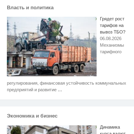
Власть и политика
Грядет рост
тарифов на
вывоз ТБО?
06.08.2026
Механизмы
тарифного
регулирования, финансовая устойчивость коммунальных
Этот танец невесты оставит вас
i
без слов! Пересмотрела 10 раз
предприятий и развитие
…
Ржу не переставая, это видео
i
пересмотришь не раз
Экономика и бизнес
Королева вагона отожгла! Видео
i
не оставит равнодушным
Динамика
курса валют