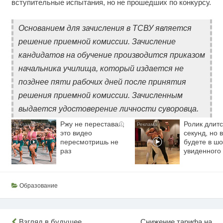
вступительные испытания, но не прошедших по конкурсу.
Основанием для зачисления в ТСВУ является
решение приемной комиссии. Зачисление
кандидатов на обучение производится приказом
начальника училища, который издается не
позднее пяти рабочих дней после принятия
решения приемной комиссии. Зачисленным
выдается удостоверение личности суворовца.
Ржу не переставая,
Ролик длитс
i
это видео
секунд, но 
пересмотришь не
будете в шо
раз
увиденного
Образование
Взгляд в будущее
Снижение тарифа на