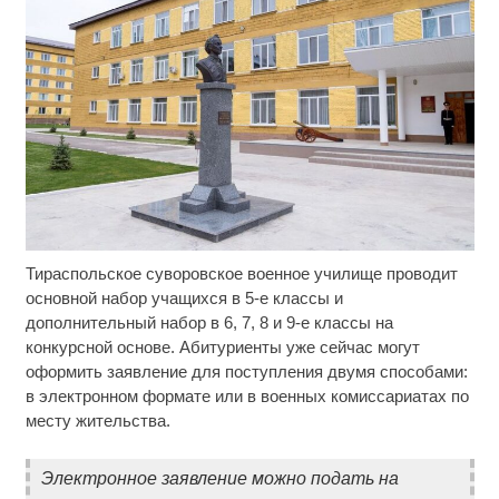
Тираспольское суворовское военное училище проводит
Ржу не переставая, это видео пересмотришь не
i
раз
основной набор учащихся в 5-е классы и
дополнительный набор в 6, 7, 8 и 9-е классы на
Ролик длится пару секунд, но вы будете в шоке
i
конкурсной основе. Абитуриенты уже сейчас могут
от увиденного
оформить заявление для поступления двумя способами:
в электронном формате или в военных комиссариатах по
Ролик из Омска: вы будете смеяться долго
i
месту жительства.
Электронное заявление можно подать на