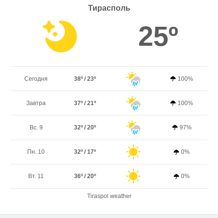
Тирасполь
25º
Сегодня
38º / 23º
100%
Завтра
37º / 21º
100%
Вс. 9
32º / 20º
97%
Пн. 10
32º / 17º
0%
Вт. 11
36º / 20º
0%
Tiraspol weather