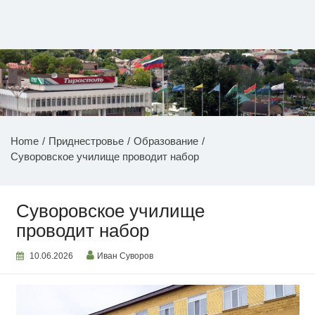
Перейти
к
содержимому
НОВОСТИ ПРИДНЕСТРОВЬЯ
Home
Приднестровье
Образование
Суворовское училище проводит набор
Суворовское училище
проводит набор
10.06.2026
Иван Суворов