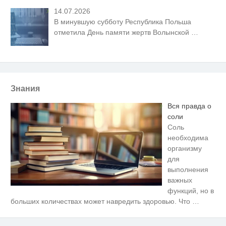
14.07.2026
В минувшую субботу Республика Польша
отметила День памяти жертв Волынской
…
Знания
Вся правда о
соли
Соль
необходима
организму
для
выполнения
важных
функций, но в
Ржу не переставая, это видео
i
больших количествах может навредить здоровью. Что
…
пересмотришь не раз