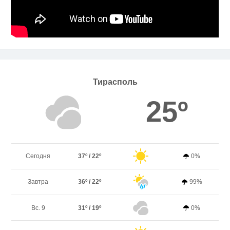
Тирасполь
25º
Сегодня
37º / 22º
0%
Завтра
36º / 22º
99%
Вс. 9
31º / 19º
0%