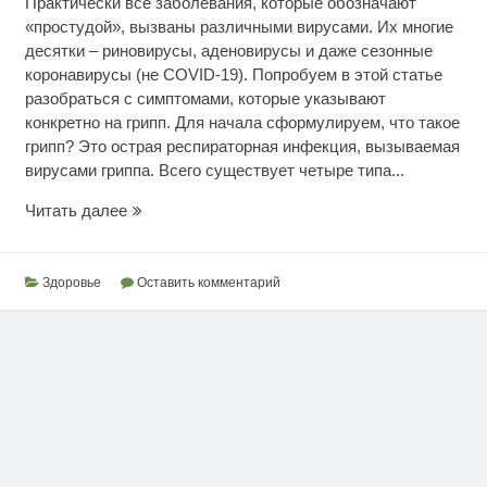
Практически все заболевания, которые обозначают
«простудой», вызваны различными вирусами. Их многие
десятки – риновирусы, аденовирусы и даже сезонные
коронавирусы (не COVID-19). Попробуем в этой статье
разобраться с симптомами, которые указывают
конкретно на грипп. Для начала сформулируем, что такое
грипп? Это острая респираторная инфекция, вызываемая
вирусами гриппа. Всего существует четыре типа...
Отличие
Читать далее
гриппа
от
ОРВИ
Здоровье
Оставить комментарий