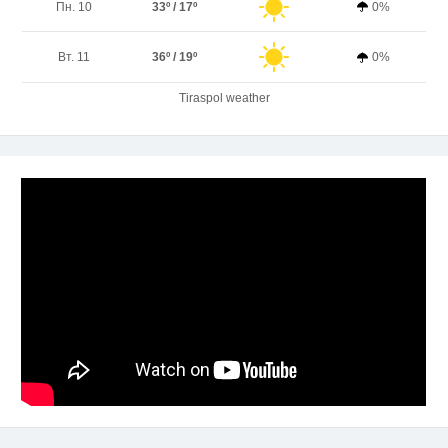
Пн. 10
33º / 17º
0%
Вт. 11
36º / 19º
0%
Tiraspol weather