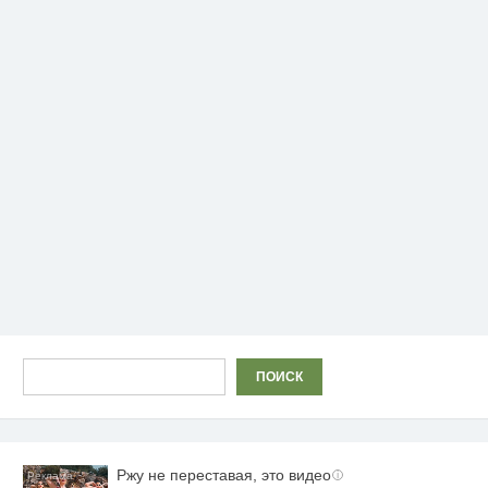
Поиск
ПОИСК
Ржу не переставая, это видео
i