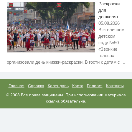
Раскраски
красоты
для
дошколят
05.08.2026
В столичном
детском
саду №50
«Звонкие
голоса»
Ролик длится пару секунд, но
i
организовали день книжки-раскраски. В гости к детям с
…
вы будете в шоке от увиденного
Ржу не переставая, это видео
i
пересмотришь не раз
Главная
Справка
Календарь
Карта
Религия
Контакты
Королева вагона отожгла! Видео
© 2008 Все права защищены. При использовании материала
i
не оставит равнодушным
ссылка обязательна.