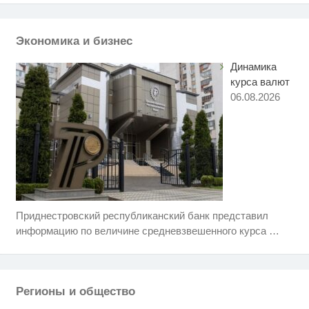
Публичный удар Зеленскому от
i
Кличко: это настоящий вызов
Экономика и бизнес
Динамика
курса валют
06.08.2026
Приднестровский республиканский банк представил
Скрытая камера на пляже
i
Крыма: Что люди вытворяют,
информацию по величине средневзвешенного курса
…
когда их не видят...
Ролик длится несколько секунд,
i
а смеяться вы будете долго
Регионы и общество
Бодипозитив и здоровье:
i
переосмысление стандартов