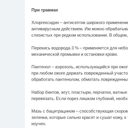
При травмах
Хлоргексидин – антисептик широкого применени
антивирусным действием. Им можно обрабатыват
слизистых при редком использовании. В общем,
Перекись водорода 3 % – применяется для небо
механической промывки и остановки крови.
Пантенол – аэрозоль, использующийся при ожо
при любом ожоге держать поврежденный участок
обработать пантенолом, обмотать поврежденный
Набор бинтов, жгут, пластыри, перчатки, ватны
перевязать. Если порез лишком глубокий, необх
Мазь с бацитрацином – способствующая скором
зеленки, которые сильно красят и сушат кожу, к
изучен.