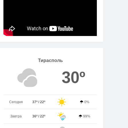
Тирасполь
30º
Сегодня
37º / 22º
0%
Завтра
36º / 22º
99%