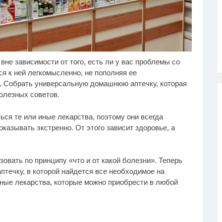
не зависимости от того, есть ли у вас проблемы со
лик длится несколько
Ролик из Омска: вы
i
i
кунд, а смеяться вы
будете смеяться долго
ся к ней легкомысленно, не пополняя ее
дете долго
и. Собрать универсальную домашнюю аптечку, которая
олезных советов.
ься те или иные лекарства, поэтому они всегда
азывать экстренно. От этого зависит здоровье, а
овать по принципу «что и от какой болезни». Теперь
течку, в которой найдется все необходимое на
ные лекарства, которые можно приобрести в любой