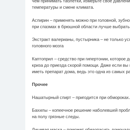
чем принимать таблетки, измерьте свое давлен
температуры и смене климата.
Аспирин – применять можно при головной, зубн
при спазмах в брюшной области лучше выбрать,
Экстракт валерианы, пустырника – не только усп
головного мозга
Каптоприл – средство при гипертонии, которое 
криза до приезда скорой помощи. Даже если вы 
иметь препарат дома, ведь это одна из самых р
Прочее
Нашатырный спирт – пригодится при обмороках.
Бахилы – копеечное решение наболевшей пробле
на полу грязные следы.
Лицевая маска – поможет обезопасить домочадц