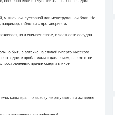
ие, особенно если вы чувствительны к перепадам
ой, мышечной, суставной или менструальной боли. Но
 например, таблетки с дротаверином.
окаивает, но и снимает спазм, в частности сосудов
должно быть в аптечке на случай гипертонического
не страдаете проблемами с давлением, все же стоит
аспространенных причин смерти в мире.
мы, когда врач по вызову не разувается и оставляет
ев от заразившегося инфекцией.