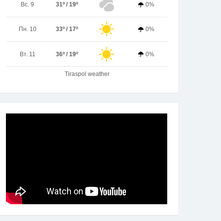
Вс. 9
31º / 19º
0%
Пн. 10
33º / 17º
0%
Вт. 11
36º / 19º
0%
Tiraspol weather