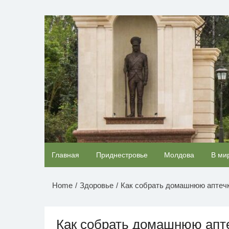
Перейти
к
НОВОСТИ ПРИДНЕСТР
содержимому
Королева вагона отожгла! Видео не оставит
Главная
Приднестровье
Молдова
В ми
равнодушным
Home
Здоровье
Как собрать домашнюю аптеч
Как собрать домашнюю апт