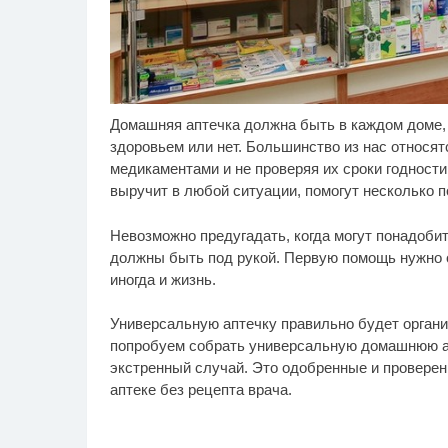
Домашняя аптечка должна быть в каждом доме, в
Скрытая камера на
Ро
i
пляже Крыма: Что люди
се
здоровьем или нет. Большинство из нас относят
вытворяют, когда их не
бу
медикаментами и не проверяя их сроки годност
видят...
выручит в любой ситуации, помогут несколько п
Невозможно предугадать, когда могут понадобит
должны быть под рукой. Первую помощь нужно ок
иногда и жизнь.
Универсальную аптечку правильно будет организ
попробуем собрать универсальную домашнюю ап
экстренный случай. Это одобренные и проверен
аптеке без рецепта врача.