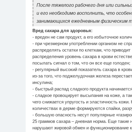
После тяжелого рабочего дня или сильных
и его необходимо восполнить, что особе
занимающихся ежедневным физическим т
Вред сахара для здоровья:
- вреден не сам продукт, а его избыточное колич
- при чрезмерном употреблении организм не спр
распределять остатки по клеткам, что приводит 
распределения уровень сахара в крови естестве
посылать сигнал о том, что он все еще голоден;
- регулярный высокий показатель сахара в кров
из-за того, что поджелудочная железа переста
инсулина;
- быстрый распад сладкого продукта начинается
- сладкое провоцирует высыпания на коже, а так
чего снижается упругость и эластичность кожи.
количествах в дерме формируются спайки, разр
- большую опасность несут популярные «газиров
25 граммов сахара – дневная норма. Еще такие
нарушают жировой обмен и функционирование кл