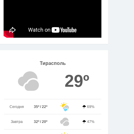
Тирасполь
29º
Сегодня
35º / 22º
69%
Завтра
32º / 20º
47%