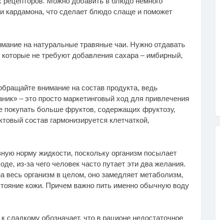
рецепторов. Можно добавить в блюдо немного
ли кардамона, что сделает блюдо слаще и поможет
имание на натуральные травяные чаи. Нужно отдавать
 которые не требуют добавления сахара – имбирный,
 обращайте внимание на состав продукта, ведь
аник» – это просто маркетинговый ход для привлечения
е покупать больше фруктов, содержащих фруктозу,
уктовый состав гармонизируется клетчаткой,
вную норму жидкости, поскольку организм посылает
де, из-за чего человек часто путает эти два желания.
а весь организм в целом, оно замедляет метаболизм,
тояние кожи. Причем важно пить именно обычную воду
а к сладкому обозначает, что в рационе недостаточное