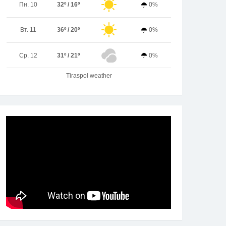
Пн. 10
32º / 16º
0%
Вт. 11
36º / 20º
0%
Ср. 12
31º / 21º
0%
Tiraspol weather