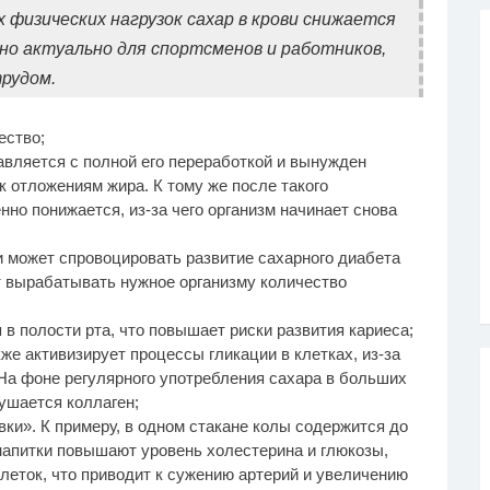
 физических нагрузок сахар в крови снижается
нно актуально для спортсменов и работников,
рудом.
ество;
авляется с полной его переработкой и вынужден
к отложениям жира. К тому же после такого
нно понижается, из-за чего организм начинает снова
и может спровоцировать развитие сахарного диабета
ет вырабатывать нужное организму количество
 в полости рта, что повышает риски развития кариеса;
же активизирует процессы гликации в клетках, из-за
 На фоне регулярного употребления сахара в больших
ушается коллаген;
ки». К примеру, в одном стакане колы содержится до
 напитки повышают уровень холестерина и глюкозы,
еток, что приводит к сужению артерий и увеличению