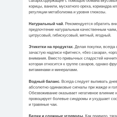
сахаросодержащее с помощью обмана вкусовых 
корицы, ванили, мускатного ореха, кориандра и
регуляции метаболизма и уровня глюкозы.
Натуральный чай
. Рекомендуется обратить вн
предпочтение натуральным качественным чаям,
цитрусовый, гибискусовый, мятный, ягодный.
Этикетки на продуктах
. Делая покупки, всегда
зачастую надписи «фитнес», «без сахара», «орг
внимания. Вместо привычных сладостей начнит
которая относится к группе сахаров, однако фр
витаминами и минералами.
Водный баланс
. Всегда следует выпивать дне
абсолютно одинаковые сигналы при жажде и голо
Обезвоживание оказывает негативное влияние н
провоцирует болевые синдромы и ухудшает сос
и травяные чаи.
Белки и сложные углеводы
. Как правило, тяг