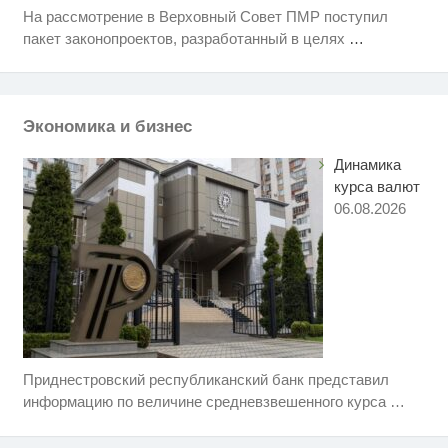
На рассмотрение в Верховный Совет ПМР поступил
Ржу не переставая, это видео
i
пакет законопроектов, разработанный в целях
…
пересмотришь не раз
Этот танец невесты оставит вас
i
без слов! Пересмотрела 10 раз
Экономика и бизнес
Динамика
курса валют
06.08.2026
Приднестровский республиканский банк представил
Ролик длится несколько секунд,
i
а смеяться вы будете долго
информацию по величине средневзвешенного курса
…
Ролик из Омска: вы будете
i