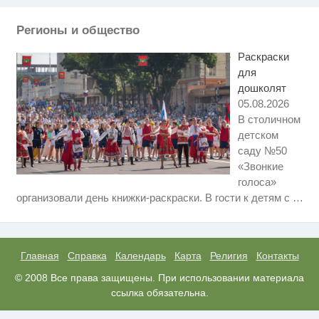
смеяться долго
Регионы и общество
Смолов призвал российских
i
футболистов покинуть страну
Раскраски
для
дошколят
05.08.2026
В столичном
детском
саду №50
«Звонкие
голоса»
Скрытая камера на пляже
i
организовали день книжки-раскраски. В гости к детям с
…
Крыма: Что люди вытворяют,
когда их не видят...
Королева вагона отожгла! Видео
i
не оставит равнодушным
Главная
Справка
Календарь
Карта
Религия
Контакты
Ролик длится пару секунд, но
© 2008 Все права защищены. При использовании материала
i
вы будете в шоке от увиденного
ссылка обязательна.