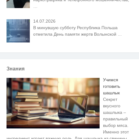
…
14.07.2026
В минувшую субботу Республика Польша
отметила День памяти жертв Волынской
…
Знания
Учимся
готовить
шашлык
Секрет
вкусного
шашлыка –
правильный
выбор мяса.
Именно этот
Ролик длится несколько секунд,
i
ингредиент играет важную роль. Для шашлыка из свинины