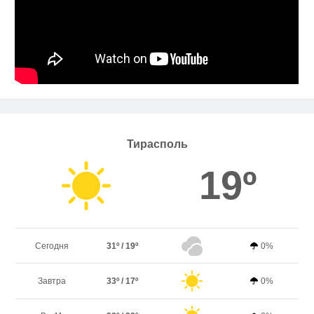
Тирасполь
19º
Сегодня
31º / 19º
0%
Завтра
33º / 17º
0%