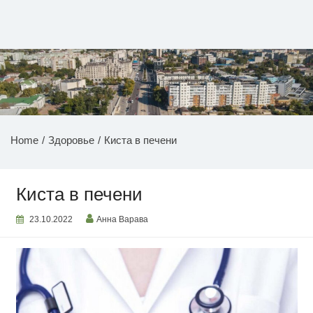
Перейти
к
содержимому
НОВОСТИ ПРИДНЕСТРОВЬЯ
Home
Здоровье
Киста в печени
Киста в печени
23.10.2022
Анна Варава