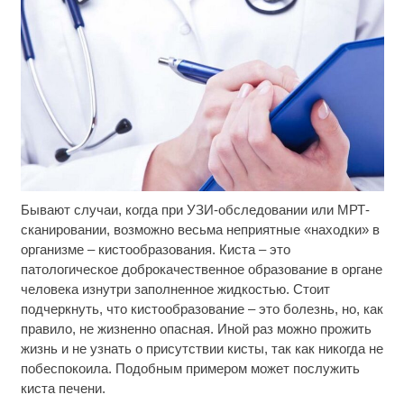
Бывают случаи, когда при УЗИ-обследовании или МРТ-
Этот танец невесты оставит вас без слов!
i
Пересмотрела 10 раз
сканировании, возможно весьма неприятные «находки» в
организме – кистообразования. Киста – это
Ролик из Омска: вы будете смеяться долго
i
патологическое доброкачественное образование в органе
человека изнутри заполненное жидкостью. Стоит
подчеркнуть, что кистообразование – это болезнь, но, как
Смолов призвал российских футболистов
i
правило, не жизненно опасная. Иной раз можно прожить
покинуть страну
жизнь и не узнать о присутствии кисты, так как никогда не
побеспокоила. Подобным примером может послужить
киста печени.