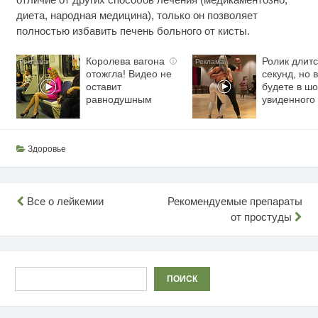
диета, народная медицина), только он позволяет
полностью избавить печень больного от кисты.
Королева вагона
Ролик длитс
i
отожгла! Видео не
секунд, но 
оставит
будете в шо
равнодушным
увиденного
Здоровье
Навигация
Все о лейкемии
Рекомендуемые препараты
от простуды
по
записям
Поиск
ПОИСК