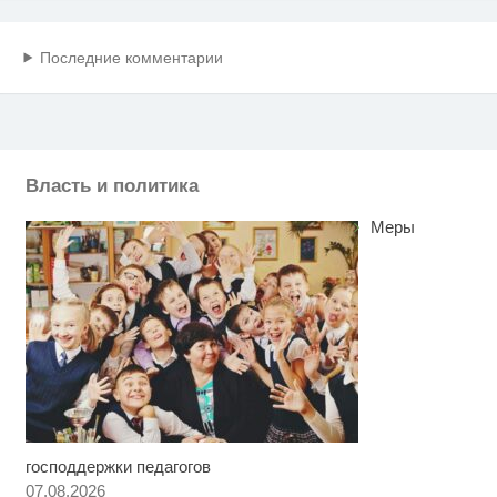
Последние комментарии
Власть и политика
Меры
господдержки педагогов
Ролик длится пару секунд, но
i
вы будете в шоке от увиденного
07.08.2026