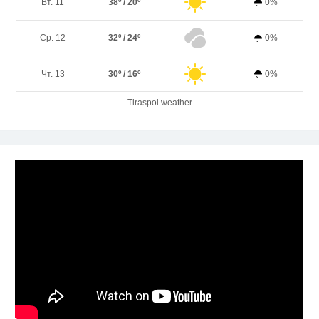
Вт. 11
38º / 20º
0%
Ср. 12
32º / 24º
0%
Чт. 13
30º / 16º
0%
Tiraspol weather