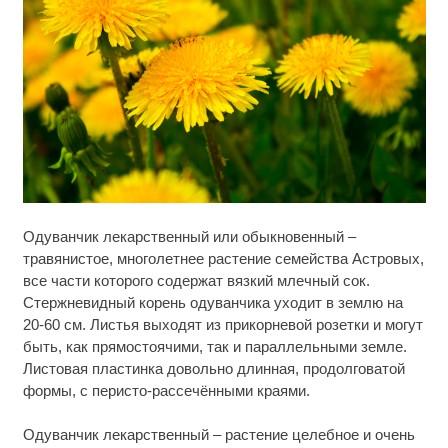
Ролик длится несколько секунд, а смеяться вы
i
Одуванчик лекарственный или обыкновенный –
будете долго
травянистое, многолетнее растение семейства Астровых,
все части которого содержат вязкий млечный сок.
Королева вагона отожгла! Видео не оставит
i
равнодушным
Стержневидный корень одуванчика уходит в землю на
20-60 см. Листья выходят из прикорневой розетки и могут
Ржу не переставая, это видео пересмотришь не
быть, как прямостоячими, так и параллельными земле.
i
раз
Листовая пластинка довольно длинная, продолговатой
формы, с перисто-рассечёнными краями.
Одуванчик лекарственный – растение целебное и очень