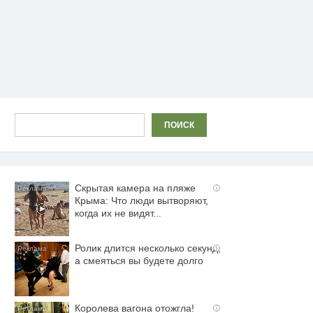
Поиск
ПОИСК
Скрытая камера на пляже
i
Крыма: Что люди вытворяют,
когда их не видят...
Ролик длится несколько секунд,
i
а смеяться вы будете долго
Королева вагона отожгла!
i