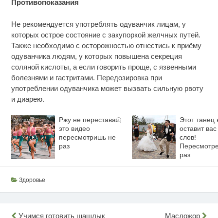
Противопоказания
Не рекомендуется употреблять одуванчик лицам, у
которых острое состояние с закупоркой желчных путей.
Также необходимо с осторожностью отнестись к приёму
одуванчика людям, у которых повышена секреция
соляной кислоты, а если говорить проще, с язвенными
болезнями и гастритами. Передозировка при
употреблении одуванчика может вызвать сильную рвоту
и диарею.
Ржу не переставая,
Этот танец 
i
это видео
оставит вас
пересмотришь не
слов!
раз
Пересмотре
раз
Здоровье
Учимся готовить шашлык
Масложор