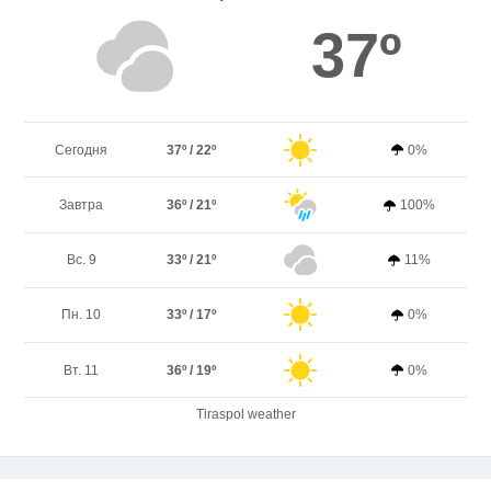
37º
Сегодня
37º / 22º
0%
Завтра
36º / 21º
100%
Вс. 9
33º / 21º
11%
Пн. 10
33º / 17º
0%
Вт. 11
36º / 19º
0%
Tiraspol weather