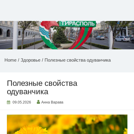
Перейти
к
содержимому
НОВОСТИ ПРИДНЕСТРОВЬЯ
Home
Здоровье
Полезные свойства одуванчика
Полезные свойства
одуванчика
09.05.2026
Анна Варава