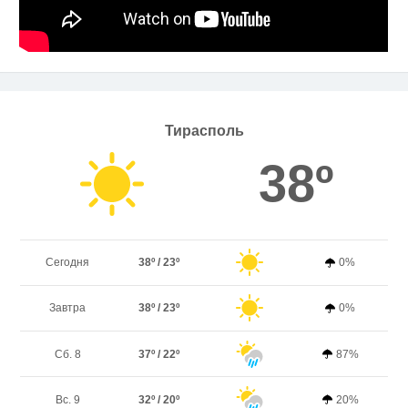
Тирасполь
38º
Сегодня
38º / 23º
0%
Завтра
38º / 23º
0%
Сб. 8
37º / 22º
87%
Вс. 9
32º / 20º
20%