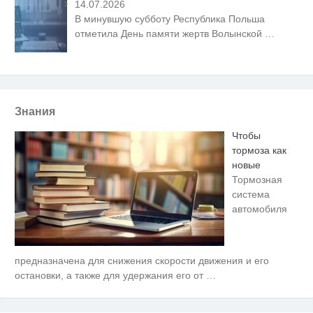
14.07.2026
В минувшую субботу Республика Польша
отметила День памяти жертв Волынской
…
Знания
Чтобы
тормоза как
новые
Тормозная
система
автомобиля
предназначена для снижения скорости движения и его
Скрытая камера на пляже
i
Крыма: Что люди вытворяют,
остановки, а также для удержания его от
…
когда их не видят...
Ролик длится несколько секунд,
i