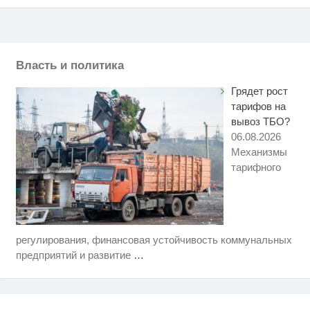
Власть и политика
Грядет рост
тарифов на
вывоз ТБО?
06.08.2026
Механизмы
тарифного
регулирования, финансовая устойчивость коммунальных
Этот танец невесты оставит вас
i
без слов! Пересмотрела 10 раз
предприятий и развитие
…
Ржу не переставая, это видео
i
пересмотришь не раз