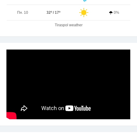
Пн. 10
32º / 17º
0%
Tiraspol weather