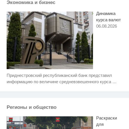
Экономика и бизнес
Ролик длится пару секунд, но
i
вы будете в шоке от увиденного
Динамика
курса валют
06.08.2026
Приднестровский республиканский банк представил
Скрытая камера на пляже
i
Крыма: Что люди вытворяют,
информацию по величине средневзвешенного курса
…
когда их не видят...
Ролик длится несколько секунд,
i
а смеяться вы будете долго
Регионы и общество
Ролик из Омска: вы будете
i
смеяться долго
Раскраски
для