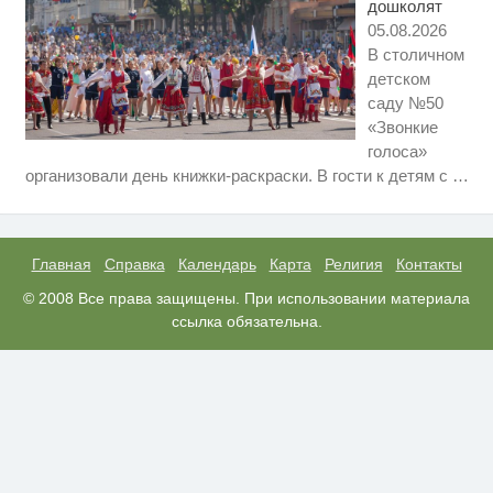
дошколят
05.08.2026
В столичном
детском
саду №50
«Звонкие
голоса»
Этот танец невесты оставит вас
i
организовали день книжки-раскраски. В гости к детям с
…
без слов! Пересмотрела 10 раз
Ржу не переставая, это видео
i
пересмотришь не раз
Главная
Справка
Календарь
Карта
Религия
Контакты
Королева вагона отожгла! Видео
© 2008 Все права защищены. При использовании материала
i
не оставит равнодушным
ссылка обязательна.