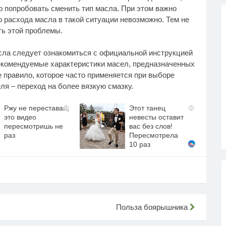
 попробовать сменить тип масла. При этом важно
 расхода масла в такой ситуации невозможно. Тем не
ть этой проблемы.
сла следует ознакомиться с официальной инструкцией
рекомендуемые характеристики масел, предназначенных
 правило, которое часто применяется при выборе
ля – переход на более вязкую смазку.
Ржу не переставая,
Этот танец
i
i
это видео
невесты оставит
пересмотришь не
вас без слов!
раз
Пересмотрела
10 раз
Польза боярышника