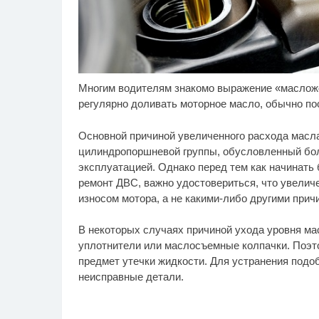
Многим водителям знакомо выражение «масложо
Скрытая камера на
Ро
i
пляже Крыма: Что люди
се
регулярно доливать моторное масло, обычно по
вытворяют, когда их не
бу
видят...
Основной причиной увеличенного расхода масла
цилиндропоршневой группы, обусловленный бо
эксплуатацией. Однако перед тем как начинать 
ремонт ДВС, важно удостовериться, что увели
износом мотора, а не какими-либо другими прич
В некоторых случаях причиной ухода уровня мас
уплотнители или маслосъемные колпачки. Поэто
предмет утечки жидкости. Для устранения подо
неисправные детали.