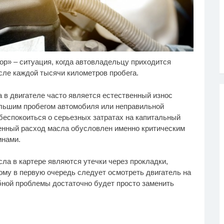
р» – ситуация, когда автовладельцу приходится
лик длится несколько
Ролик из Омска: вы
i
i
кунд, а смеяться вы
будете смеяться долго
сле каждой тысячи километров пробега.
дете долго
 в двигателе часто является естественный износ
льшим пробегом автомобиля или неправильной
беспокоиться о серьезных затратах на капитальный
ченный расход масла обусловлен именно критическим
инами.
ла в картере являются утечки через прокладки,
му в первую очередь следует осмотреть двигатель на
бной проблемы достаточно будет просто заменить