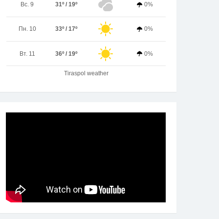
Вс. 9
31º / 19º
0%
Пн. 10
33º / 17º
0%
Вт. 11
36º / 19º
0%
Tiraspol weather