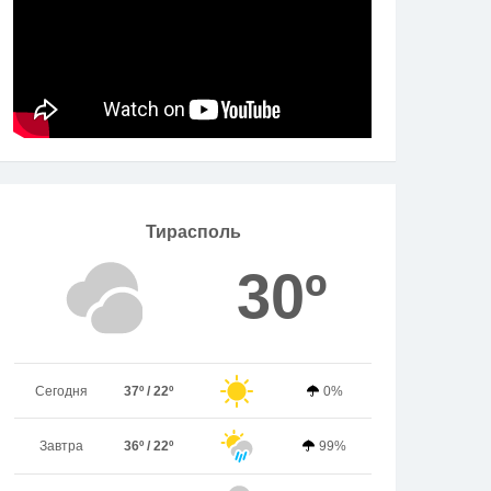
Тирасполь
30º
Сегодня
37º / 22º
0%
Завтра
36º / 22º
99%