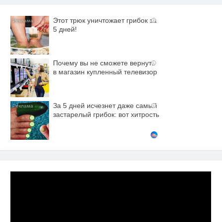
Этот трюк уничтожает грибок за
i
5 дней!
Почему вы не сможете вернуть
i
в магазин купленный телевизор
За 5 дней исчезнет даже самый
i
застарелый грибок: вот хитрость