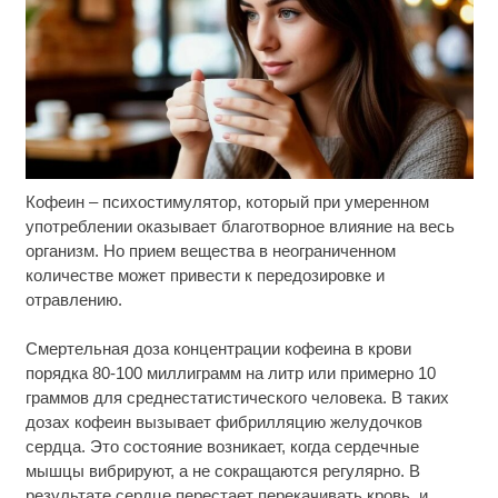
Кофеин – психостимулятор, который при умеренном
Ролик длится пару секунд, но вы будете в шоке
i
от увиденного
употреблении оказывает благотворное влияние на весь
организм. Но прием вещества в неограниченном
Ролик из Омска: вы будете смеяться долго
i
количестве может привести к передозировке и
отравлению.
Какие товары пропадут из магазинов с 1 августа
i
Смертельная доза концентрации кофеина в крови
2026 года
порядка 80-100 миллиграмм на литр или примерно 10
граммов для среднестатистического человека. В таких
дозах кофеин вызывает фибрилляцию желудочков
сердца. Это состояние возникает, когда сердечные
мышцы вибрируют, а не сокращаются регулярно. В
результате сердце перестает перекачивать кровь, и