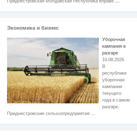
Приднестровская Молдавская Республика вправе
…
Экономика и бизнес
Уборочная
кампания в
разгаре
10.08.2026
В
республике
уборочная
кампания
текущего
года в самом
разгаре.
Этот танец невесты оставит вас
i
Приднестровские сельхозпредприятия
…
без слов! Пересмотрела 10 раз
Ролик длится несколько секунд,
i
а смеяться вы будете долго