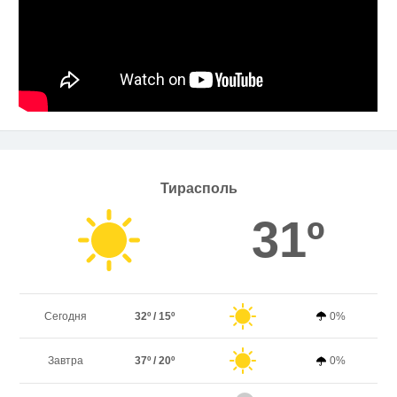
Тирасполь
31º
Сегодня
32º / 15º
0%
Завтра
37º / 20º
0%