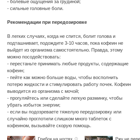
- болевые ощущения за грудиной;
- сильные головные боли.
Рекомендации при передозировке
В легких случаях, когда не спится, болит голова и
подташнивает, подождите 3-10 часов, пока кофеин не
выйдет из организма самостоятельно. Правда, этому
можно посодействовать:
- перестаньте принимать любые продукты, содержащие
кофеин;
- пейте как можно больше воды, чтобы восполнить
потерю жидкости и стимулировать работу почек. Кофеин
выводится из организма с мочой;
- прогуляйтесь или сделайте легкую разминку, чтобы
убрать избыток энергии;
- если вы подозреваете тяжелую передозировку или
случайно проглотили слишком много таблеток с
кофеином, вызывайте скорую помощь.
Грибок на ногтях
Ржу не пере
i