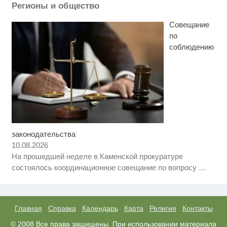
Регионы и общество
Ржу не переставая, это видео
i
пересмотришь не раз
Совещание
по
соблюдению
законодательства
Королева вагона отожгла! Видео
i
не оставит равнодушным
10.08.2026
На прошедшей неделе в Каменской прокуратуре
Ролик длится пару секунд, но
i
состоялось координационное совещание по вопросу
…
вы будете в шоке от увиденного
Ролик из Омска: вы будете
i
смеяться долго
Главная
Справка
Календарь
Карта
Религия
Контакты
© 2008 Все права защищены. При использовании материала