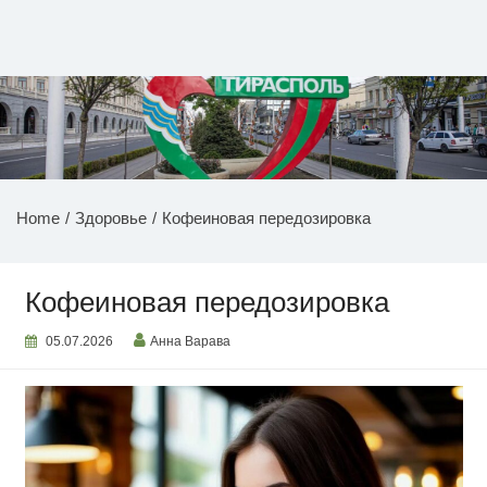
Перейти
к
содержимому
НОВОСТИ ПРИДНЕСТРОВЬЯ
Home
Здоровье
Кофеиновая передозировка
Кофеиновая передозировка
05.07.2026
Анна Варава