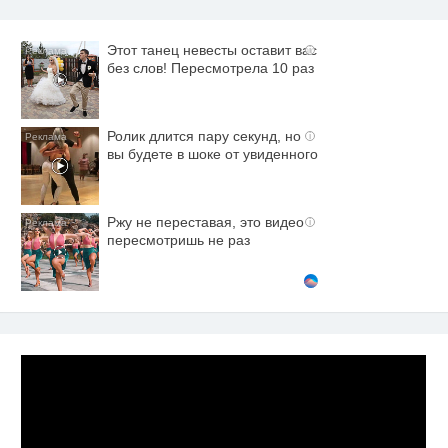
Этот танец невесты оставит вас
i
без слов! Пересмотрела 10 раз
Ролик длится пару секунд, но
i
вы будете в шоке от увиденного
Ржу не переставая, это видео
i
пересмотришь не раз