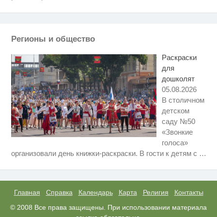
Ролик длится пару секунд, но
i
вы будете в шоке от увиденного
Ролик из Омска: вы будете
i
Регионы и общество
смеяться долго
Раскраски
для
дошколят
05.08.2026
В столичном
детском
саду №50
«Звонкие
голоса»
Скрытая камера на пляже
i
организовали день книжки-раскраски. В гости к детям с
…
Крыма: Что люди вытворяют,
когда их не видят...
Ролик длится несколько секунд,
i
а смеяться вы будете долго
Главная
Справка
Календарь
Карта
Религия
Контакты
Королева вагона отожгла! Видео
© 2008 Все права защищены. При использовании материала
i
не оставит равнодушным