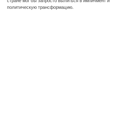
стране мог бы запросто вылиться в импичмент и
политическую трансформацию.