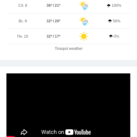
Сб. 8
36º / 21º
100%
Вс. 9
32º / 20º
56%
Пн. 10
32º / 17º
0%
Tiraspol weather