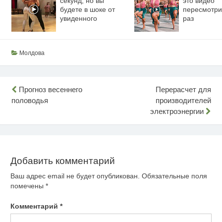
секунд, но вы
это видео
будете в шоке от
пересмотри
увиденного
раз
Молдова
Навигация
Прогноз весеннего
Перерасчет для
половодья
производителей
по
электроэнергии
записям
Добавить комментарий
Ваш адрес email не будет опубликован.
Обязательные поля
помечены
*
Комментарий
*