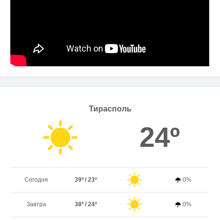
Тирасполь
24º
Сегодня
39º / 23º
0%
Завтра
38º / 24º
0%