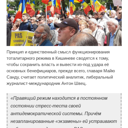
Принцип и единственный смысл функционирования
Скрытая камера на пляже Крыма: Что люди
i
вытворяют, когда их не видят...
тоталитарного режима в Кишиневе сводятся к тому,
чтобы сохранить власть и вывести из-под удара её
Ролик длится несколько секунд, а смеяться вы
i
основных бенефициаров, прежде всего, главаря Майю
будете долго
Санду, считает политический аналитик, либеральный
журналист-международник Антон Швец.
Ролик из Омска: вы будете смеяться долго
i
«Правящий режим находится в постоянном
состоянии стресс-теста своей
антидемократической системы. Причём
незапланированные «экзамены» ей устраивают