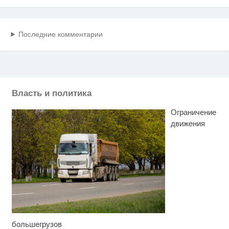
Последние комментарии
Власть и политика
Ограничение
движения
большегрузов
Скрытая камера на пляже
i