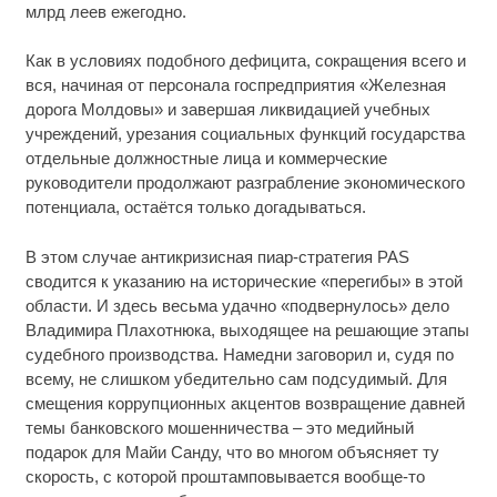
млрд леев ежегодно.
Как в условиях подобного дефицита, сокращения всего и
вся, начиная от персонала госпредприятия «Железная
дорога Молдовы» и завершая ликвидацией учебных
учреждений, урезания социальных функций государства
отдельные должностные лица и коммерческие
руководители продолжают разграбление экономического
потенциала, остаётся только догадываться.
В этом случае антикризисная пиар-стратегия PAS
сводится к указанию на исторические «перегибы» в этой
области. И здесь весьма удачно «подвернулось» дело
Владимира Плахотнюка, выходящее на решающие этапы
судебного производства. Намедни заговорил и, судя по
всему, не слишком убедительно сам подсудимый. Для
смещения коррупционных акцентов возвращение давней
темы банковского мошенничества – это медийный
подарок для Майи Санду, что во многом объясняет ту
скорость, с которой проштамповывается вообще-то