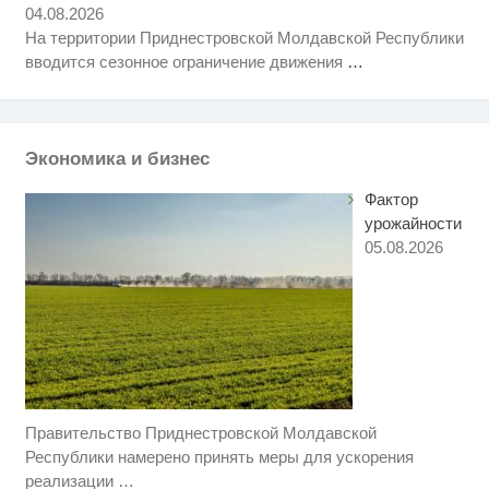
Крыма: Что люди вытворяют,
04.08.2026
когда их не видят...
На территории Приднестровской Молдавской Республики
Ролик длится несколько секунд,
i
вводится сезонное ограничение движения
…
а смеяться вы будете долго
Ржу не переставая, это видео
i
пересмотришь не раз
Экономика и бизнес
Фактор
урожайности
05.08.2026
Правительство Приднестровской Молдавской
Этот танец невесты оставит вас
i
без слов! Пересмотрела 10 раз
Республики намерено принять меры для ускорения
реализации
…