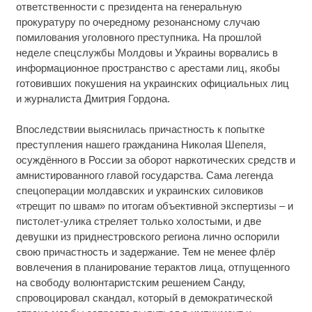
ответственности с президента на генеральную
прокуратуру по очередному резонансному случаю
помилования уголовного преступника. На прошлой
неделе спецслужбы Молдовы и Украины ворвались в
информационное пространство с арестами лиц, якобы
готовивших покушения на украинских официальных лиц
и журналиста Дмитрия Гордона.
Впоследствии выяснилась причастность к попытке
преступления нашего гражданина Николая Шепеля,
осуждённого в России за оборот наркотических средств и
амнистированного главой государства. Сама легенда
спецоперации молдавских и украинских силовиков
«трещит по швам» по итогам объективной экспертизы – и
пистолет-улика стреляет только холостыми, и две
девушки из приднестровского региона лично оспорили
свою причастность и задержание. Тем не менее флёр
вовлечения в планирование терактов лица, отпущенного
на свободу волюнтаристским решением Санду,
спровоцировал скандал, который в демократической