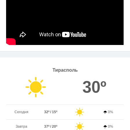
Тирасполь
30º
Сегодня
32º / 15º
0%
Завтра
37º / 20º
0%