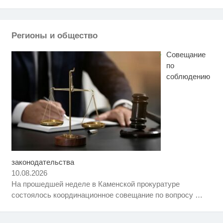
Ржу не переставая, это видео
i
пересмотришь не раз
Регионы и общество
Ролик из Омска: вы будете
i
смеяться долго
Совещание
по
соблюдению
законодательства
Ролик длится пару секунд, но
i
вы будете в шоке от увиденного
10.08.2026
На прошедшей неделе в Каменской прокуратуре
Почему вы не сможете вернуть
i
состоялось координационное совещание по вопросу
…
в магазин купленный телевизор
Смолов призвал российских
i