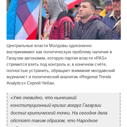
Центральные власти Молдовы однозначно
Ролик длится пару секунд, но вы будете в шоке
i
от увиденного
воспринимают как политическую проблему наличие в
Гагаузии автономии, которую партия власти «PAS»
Почему вы не сможете вернуть в магазин
i
стремится взять под контроль и, в конечном счёте,
купленный телевизор
полностью устранить, обращает внимание молдавский
журналист и политический аналитик «Regional Trends
Смолов призвал российских футболистов
i
Analytics» Сергей Чебан.
покинуть страну
«Уже очевидно, что нынешний
конституционный кризис вокруг Гагаузии
достиг критической точки. На сегодня дела
обстоят таким образом, что Народное