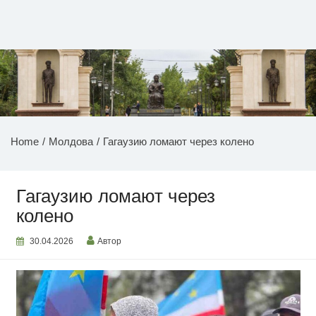
Перейти
к
содержимому
НОВОСТИ ПРИДНЕСТРОВЬЯ
Home
Молдова
Гагаузию ломают через колено
Гагаузию ломают через
колено
30.04.2026
Автор