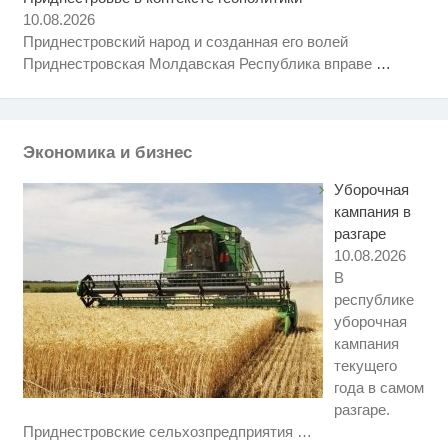
10.08.2026
Приднестровский народ и созданная его волей
Приднестровская Молдавская Республика вправе
…
Экономика и бизнес
Уборочная
кампания в
разгаре
10.08.2026
В
республике
уборочная
кампания
текущего
года в самом
разгаре.
Королева вагона отожгла! Видео
i
Приднестровские сельхозпредприятия
…
не оставит равнодушным