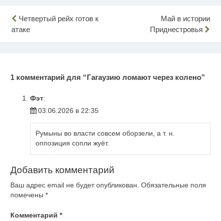
Навигация
Четвертый рейх готов к
Май в истории
атаке
Приднестровья
по
записям
1 комментарий для “
Гагаузию ломают через колено
”
Фэт
:
03.06.2026 в 22:35
Румыны во власти совсем оборзели, а т. н.
оппозиция сопли жуёт.
Добавить комментарий
Ваш адрес email не будет опубликован.
Обязательные поля
помечены
*
Комментарий
*