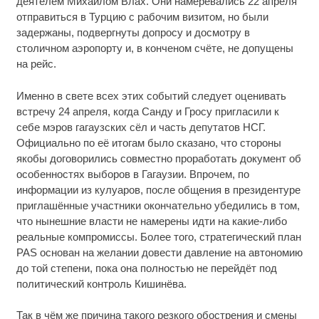
деятелем Михаилом Влах. Они намеревались 22 апреля
отправиться в Турцию с рабочим визитом, но были
задержаны, подвергнуты допросу и досмотру в
столичном аэропорту и, в конченом счёте, не допущены
на рейс.
Именно в свете всех этих событий следует оценивать
встречу 24 апреля, когда Санду и Гросу пригласили к
себе мэров гагаузских сёл и часть депутатов НСГ.
Официально по её итогам было сказано, что стороны
якобы договорились совместно проработать документ об
особенностях выборов в Гагаузии. Впрочем, по
информации из кулуаров, после общения в президентуре
приглашённые участники окончательно убедились в том,
что нынешние власти не намерены идти на какие-либо
реальные компромиссы. Более того, стратегический план
PAS основан на желании довести давление на автономию
до той степени, пока она полностью не перейдёт под
политический контроль Кишинёва.
Так в чём же причина такого резкого обострения и смены