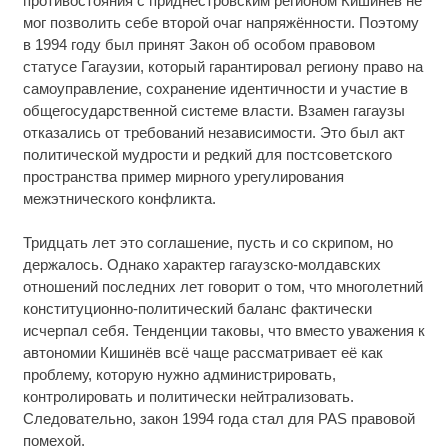
противостояния с приднестровским регионом Кишинёв не
мог позволить себе второй очаг напряжённости. Поэтому
в 1994 году был принят Закон об особом правовом
статусе Гагаузии, который гарантировал региону право на
самоуправление, сохранение идентичности и участие в
общегосударственной системе власти. Взамен гагаузы
отказались от требований независимости. Это был акт
политической мудрости и редкий для постсоветского
пространства пример мирного урегулирования
межэтнического конфликта.
Тридцать лет это соглашение, пусть и со скрипом, но
держалось. Однако характер гагаузско-молдавских
отношений последних лет говорит о том, что многолетний
конституционно-политический баланс фактически
исчерпал себя. Тенденции таковы, что вместо уважения к
автономии Кишинёв всё чаще рассматривает её как
проблему, которую нужно администрировать,
контролировать и политически нейтрализовать.
Следовательно, закон 1994 года стал для PAS правовой
помехой.