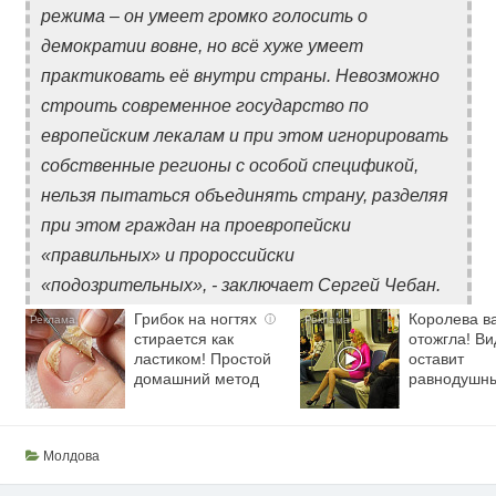
режима – он умеет громко голосить о
демократии вовне, но всё хуже умеет
практиковать её внутри страны. Невозможно
строить современное государство по
европейским лекалам и при этом игнорировать
собственные регионы с особой спецификой,
нельзя пытаться объединять страну, разделяя
при этом граждан на проевропейски
«правильных» и пророссийски
«подозрительных», - заключает Сергей Чебан.
Грибок на ногтях
Королева в
i
стирается как
отожгла! Ви
ластиком! Простой
оставит
домашний метод
равнодушн
Молдова