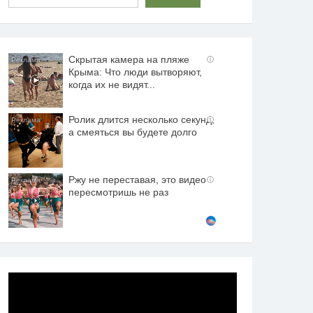
Скрытая камера на пляже
i
Крыма: Что люди вытворяют,
когда их не видят...
Ролик длится несколько секунд,
i
а смеяться вы будете долго
Ржу не переставая, это видео
i
пересмотришь не раз