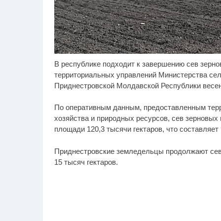
В республике подходит к завершению сев зерно
Ролик длится пару
Эт
i
секунд, но вы будете в
ос
территориальных управлений Министерства сел
шоке от увиденного
Пе
Приднестровской Молдавской Республики весен
По оперативным данным, предоставленным тер
хозяйства и природных ресурсов, сев зерновых 
площади 120,3 тысячи гектаров, что составляет
Приднестровские земледельцы продолжают сев к
15 тысяч гектаров.