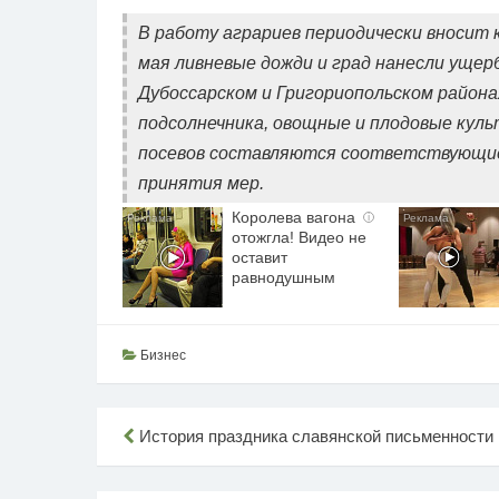
В работу аграриев периодически вносит 
мая ливневые дожди и град нанесли ущер
Дубоссарском и Григориопольском района
подсолнечника, овощные и плодовые куль
посевов составляются соответствующие
принятия мер.
Королева вагона
i
отожгла! Видео не
оставит
равнодушным
Бизнес
Навигация
История праздника славянской письменности
по