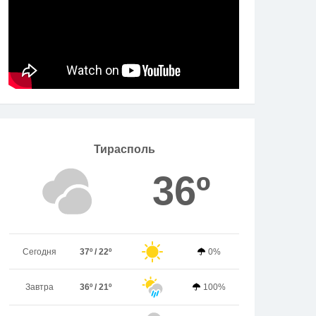
Тирасполь
36º
Сегодня
37º / 22º
0%
Завтра
36º / 21º
100%