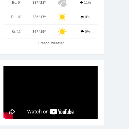
Вс. 9
33º / 21º
11%
Пн. 10
33º / 17º
0%
Вт. 11
36º / 19º
0%
Tiraspol weather