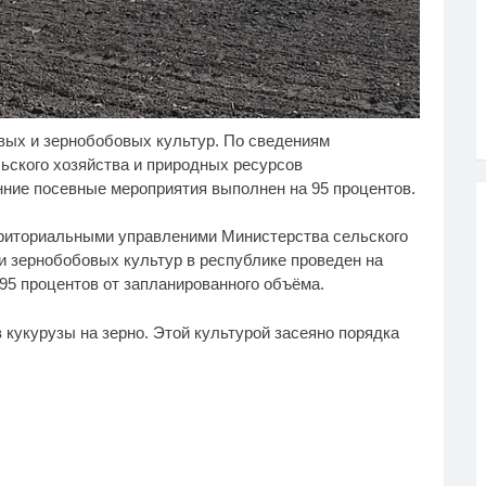
вых и зернобобовых культур. По сведениям
от танец невесты
Ролик из Омска: вы
i
i
тавит вас без слов!
будете смеяться долго
ьского хозяйства и природных ресурсов
ресмотрела 10 раз
ние посевные мероприятия выполнен на 95 процентов.
риториальными управленими Министерства сельского
и зернобобовых культур в республике проведен на
 95 процентов от запланированного объёма.
укурузы на зерно. Этой культурой засеяно порядка