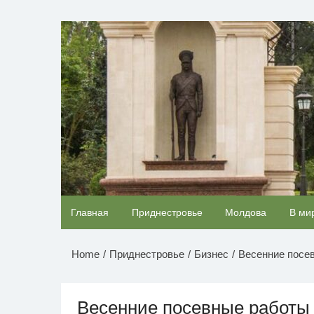
Перейти
к
НОВОСТИ ПРИДНЕСТР
содержимому
Ролик длится несколько секунд, а смеяться
Главная
Приднестровье
Молдова
В ми
будете долго
Home
Приднестровье
Бизнес
Весенние посе
Весенние посевные работы