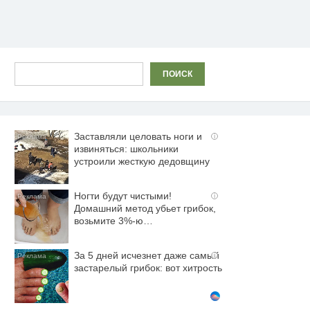
Поиск
ПОИСК
Заставляли целовать ноги и
i
извиняться: школьники
устроили жесткую дедовщину
Ногти будут чистыми!
i
Домашний метод убьет грибок,
возьмите 3%-ю…
За 5 дней исчезнет даже самый
i
застарелый грибок: вот хитрость