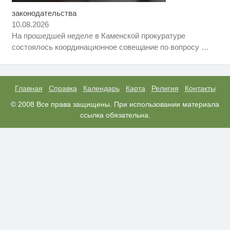
законодательства
Ржу не переставая, это видео
i
пересмотришь не раз
10.08.2026
На прошедшей неделе в Каменской прокуратуре
Королева вагона отожгла! Видео
i
состоялось координационное совещание по вопросу
…
не оставит равнодушным
Ролик из Омска: вы будете
i
смеяться долго
Главная
Справка
Календарь
Карта
Религия
Контакты
© 2008 Все права защищены. При использовании материала
ссылка обязательна.