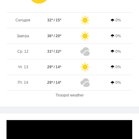
Сегодня
32º / 15º
0%
Завтра
36º / 20º
0%
Ср. 12
31º / 22º
0%
Чт. 13
29º / 14º
0%
Пт. 14
29º / 14º
0%
Tiraspol weather