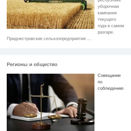
уборочная
кампания
текущего
года в самом
разгаре.
Ролик длится несколько секунд,
i
Приднестровские сельхозпредприятия
…
а смеяться вы будете долго
Этот танец невесты оставит вас
i
без слов! Пересмотрела 10 раз
Регионы и общество
Почему вы не сможете вернуть
i
в магазин купленный телевизор
Совещание
по
соблюдению