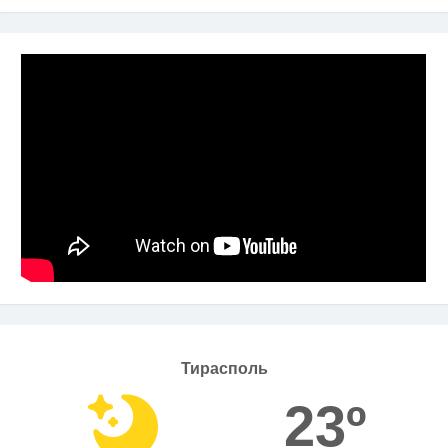
Тирасполь
23º