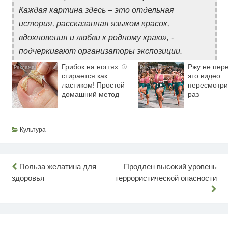
Каждая картина здесь – это отдельная
история, рассказанная языком красок,
вдохновения и любви к родному краю», -
подчеркивают организаторы экспозиции.
Грибок на ногтях
Ржу не пере
i
стирается как
это видео
ластиком! Простой
пересмотри
домашний метод
раз
Культура
Навигация
Польза желатина для
Продлен высокий уровень
здоровья
террористической опасности
по
записям