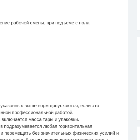
ение рабочей смены, при подъеме с пола:
 указанных выше норм допускаются, если это
янной профессиональной работой.
 включается масса тары и упаковки.
ов подразумевается любая горизонтальная
или перемещать без значительных физических усилий и
еме с пола. К таким поверхностям относят: столы,