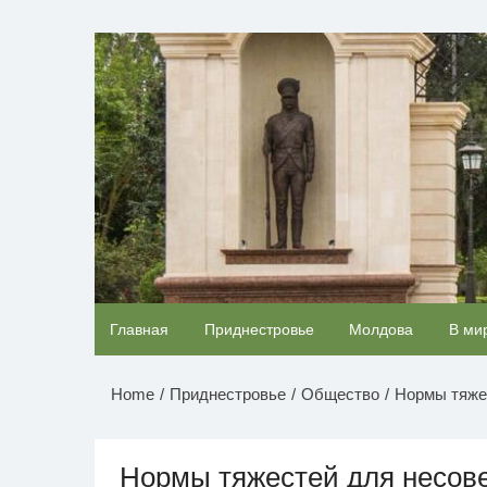
Перейти
к
НОВОСТИ ПРИДНЕСТР
содержимому
Ролик длится несколько секунд, а смеяться
Главная
Приднестровье
Молдова
В ми
будете долго
Home
Приднестровье
Общество
Нормы тяже
Нормы тяжестей для несов