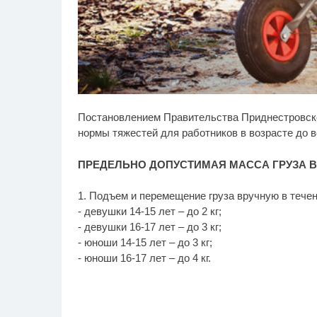
Ролик длится пару
Ро
i
Постановлением Правительства Приднестровск
секунд, но вы будете в
бу
шоке от увиденного
нормы тяжестей для работников в возрасте до в
ПРЕДЕЛЬНО ДОПУСТИМАЯ МАССА ГРУЗА 
1. Подъем и перемещение груза вручную в течен
- девушки 14-15 лет – до 2 кг;
- девушки 16-17 лет – до 3 кг;
- юноши 14-15 лет – до 3 кг;
- юноши 16-17 лет – до 4 кг.