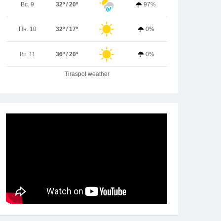
Вс. 9
32º / 20º
97%
Пн. 10
32º / 17º
0%
Вт. 11
36º / 20º
0%
Tiraspol weather