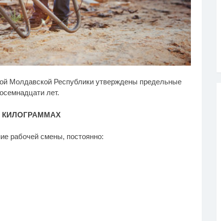
лик из Омска: вы
Почему вы не сможете
i
i
ой Молдавской Республики утверждены предельные
дете смеяться долго
вернуть в магазин
купленный телевизор
осемнадцати лет.
В КИЛОГРАММАХ
ие рабочей смены, постоянно: