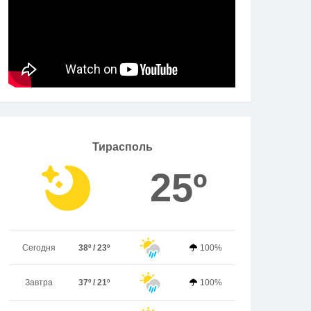
Тирасполь
25º
Сегодня
38º / 23º
100%
Завтра
37º / 21º
100%