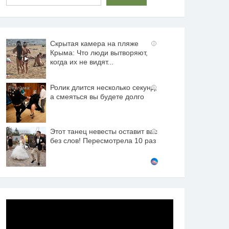
Скрытая камера на пляже
i
Крыма: Что люди вытворяют,
когда их не видят...
Ролик длится несколько секунд,
i
а смеяться вы будете долго
Этот танец невесты оставит вас
i
без слов! Пересмотрела 10 раз