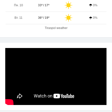
Пн. 10
33º / 17º
0%
Вт. 11
36º / 19º
0%
Tiraspol weather