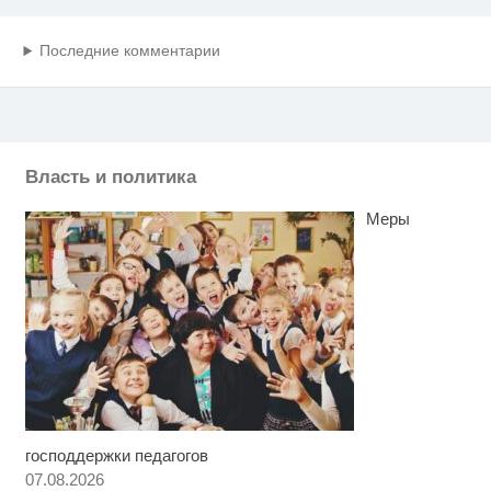
Последние комментарии
Власть и политика
Меры
господдержки педагогов
Королева вагона отожгла! Видео
i
не оставит равнодушным
07.08.2026