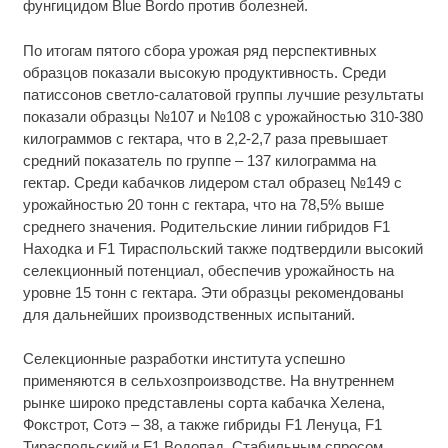
фунгицидом Blue Bordo против болезней.
По итогам пятого сбора урожая ряд перспективных
образцов показали высокую продуктивность. Среди
патиссонов светло-салатовой группы лучшие результаты
показали образцы №107 и №108 с урожайностью 310-380
килограммов с гектара, что в 2,2-2,7 раза превышает
средний показатель по группе – 137 килограмма на
гектар. Среди кабачков лидером стал образец №149 с
урожайностью 20 тонн с гектара, что на 78,5% выше
среднего значения. Родительские линии гибридов F1
Находка и F1 Тираспольский также подтвердили высокий
селекционный потенциал, обеспечив урожайность на
уровне 15 тонн с гектара. Эти образцы рекомендованы
для дальнейших производственных испытаний.
Селекционные разработки института успешно
применяются в сельхозпроизводстве. На внутреннем
рынке широко представлены сорта кабачка Хелена,
Фокстрот, Сотэ – 38, а также гибриды F1 Ленуца, F1
Тираспольский и F1 Водопад. Стабильным спросом