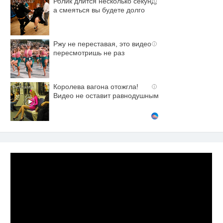
Ролик длится несколько секунд,
i
а смеяться вы будете долго
Ржу не переставая, это видео
i
пересмотришь не раз
Королева вагона отожгла!
i
Видео не оставит равнодушным