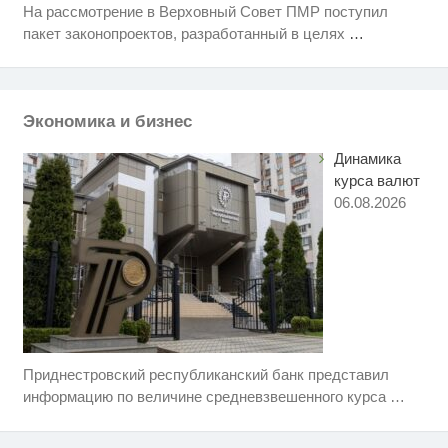
На рассмотрение в Верховный Совет ПМР поступил
Ролик длится пару секунд, но
i
пакет законопроектов, разработанный в целях
…
вы будете в шоке от увиденного
Этот танец невесты оставит вас
i
без слов! Пересмотрела 10 раз
Экономика и бизнес
Динамика
курса валют
06.08.2026
Приднестровский республиканский банк представил
Скрытая камера на пляже
i
Крыма: Что люди вытворяют,
информацию по величине средневзвешенного курса
…
когда их не видят...
Ролик длится несколько секунд,
i