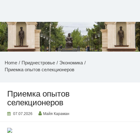
Перейти
к
содержимому
НОВОСТИ ПРИДНЕСТРОВЬЯ
Home
Приднестровье
Экономика
Приемка опытов селекционеров
Приемка опытов
селекционеров
07.07.2026
Майя Караман