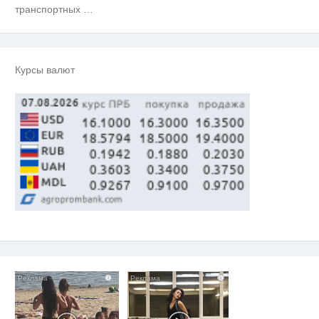
транспортных
…
Курсы валют
i
i