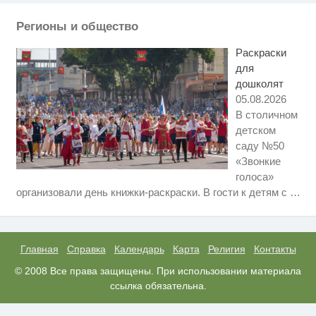
а смеяться вы будете долго
Регионы и общество
Ролик из Омска: вы будете
i
смеяться долго
Раскраски
для
дошколят
05.08.2026
В столичном
детском
саду №50
«Звонкие
голоса»
Ржу не переставая, это видео
i
организовали день книжки-раскраски. В гости к детям с
…
пересмотришь не раз
Королева вагона отожгла! Видео
i
не оставит равнодушным
Главная
Справка
Календарь
Карта
Религия
Контакты
Романа и Диану, пропавших в
© 2008 Все права защищены. При использовании материала
i
Таиланде, убили: на месте
ссылка обязательна.
нашли ещё 3 тела