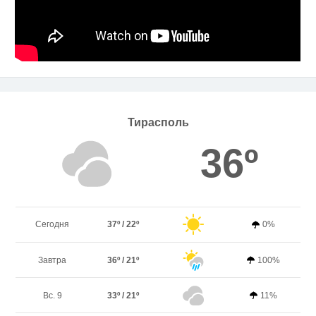
Тирасполь
36º
Сегодня
37º / 22º
0%
Завтра
36º / 21º
100%
Вс. 9
33º / 21º
11%