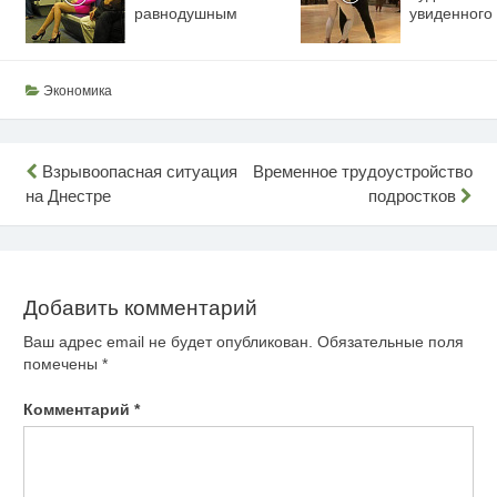
равнодушным
увиденного
Экономика
Навигация
Взрывоопасная ситуация
Временное трудоустройство
на Днестре
подростков
по
записям
Добавить комментарий
Ваш адрес email не будет опубликован.
Обязательные поля
помечены
*
Комментарий
*