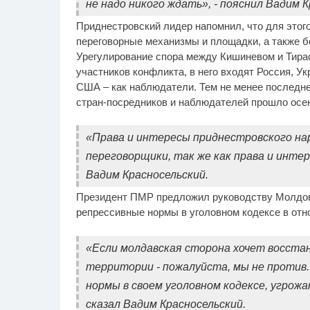
не надо никого ждать», - пояснил Вадим К
Приднестровский лидер напомнил, что для этог
переговорные механизмы и площадки, а также б
Урегулирование спора между Кишиневом и Тира
участников конфликта, в него входят Россия, У
США – как наблюдатели. Тем не менее последне
стран-посредников и наблюдателей прошло осен
«Права и интересы приднестровского н
переговорщики, так же как права и интер
Вадим Красносельский.
Президент ПМР предложил руководству Молдовы
репрессивные нормы в уголовном кодексе в отн
«Если молдавская сторона хочет восста
территории - пожалуйста, мы не против.
нормы в своем уголовном кодексе, угрож
сказал Вадим Красносельский.