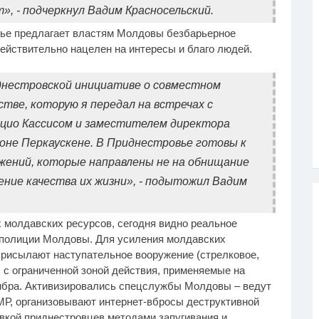
, - подчеркнул Вадим Красносельский.
вье предлагает властям Молдовы безбарьерное
ействительно нацелен на интересы и благо людей.
днестровской инициативе о совместном
тве, которую я передал на встречах с
ио Кассисом и заместителем директора
оне Перкауcкене. В Приднестровье готовы к
ений, которые направлены не на обнищание
ение качества их жизни», - подытожил Вадим
молдавских ресурсов, сегодня видно реальное
 полиции Молдовы. Для усиления молдавских
рисылают наступательное вооружение (стрелковое,
ы с ограниченной зоной действия, применяемые на
либра. Активизировались спецслужбы Молдовы – ведут
МР, организовывают интернет-вбросы деструктивной
вкой приднестровцев методами запугивания и