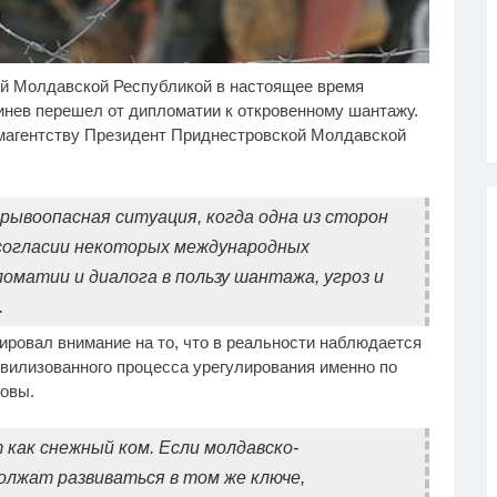
й Молдавской Республикой в настоящее время
рытая камера на
Смолов призвал
i
i
яже Крыма: Что люди
российских футболистов
нев перешел от дипломатии к откровенному шантажу.
творяют, когда их не
покинуть страну
магентству Президент Приднестровской Молдавской
ят...
ывоопасная ситуация, когда одна из сторон
 согласии некоторых международных
оматии и диалога в пользу шантажа, угроз и
.
ировал внимание на то, что в реальности наблюдается
ивилизованного процесса урегулирования именно по
овы.
 как снежный ком. Если молдавско-
лжат развиваться в том же ключе,