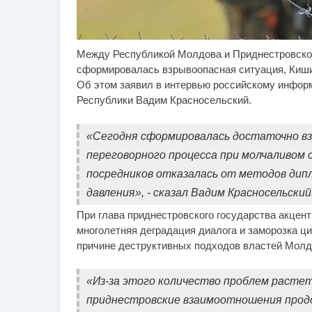
Между Республикой Молдова и Приднестровско
Ролик длится несколько
Ск
i
секунд, а смеяться вы
пл
сформировалась взрывоопасная ситуация, Киши
будете долго
вы
Об этом заявил в интервью российскому инфор
вид
Республики Вадим Красносельский.
«Сегодня сформировалась достаточно взр
переговорного процесса при молчаливом
посредников отказалась от методов дипл
давления», - сказал Вадим Красносельский
При глава приднестровского государства акцент
многолетняя деградация диалога и заморозка ц
причине деструктивных подходов властей Молд
«Из-за этого количество проблем растет
приднестровские взаимоотношения продо