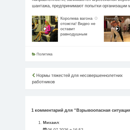
шантажа, предпринимают попытки организации 
Королева вагона
i
отожгла! Видео не
оставит
равнодушным
Политика
Навигация
Нормы тяжестей для несовершеннолетних
работников
по
записям
1 комментарий для “
Взрывоопасная ситуация
Михаил
:
06.07.2026 в 16:52