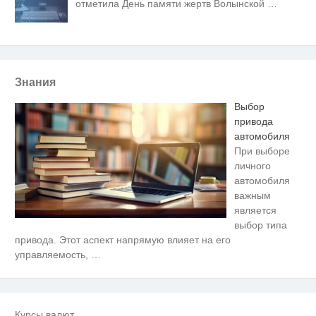
отметила День памяти жертв Волынской
…
Знания
Выбор
привода
автомобиля
При выборе
личного
автомобиля
важным
является
выбор типа
Скрытая камера на пляже
i
привода. Этот аспект напрямую влияет на его
Крыма: Что люди вытворяют,
управляемость,
…
когда их не видят...
Ролик длится несколько секунд,
i
а смеяться вы будете долго
Курсы валют