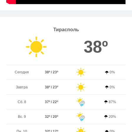
Тирасполь
38º
Сегодня
38º / 23º
0%
Завтра
38º / 23º
0%
Сб. 8
37º / 22º
87%
Вс. 9
32º / 20º
20%
Пн. 10
32º / 17º
0%