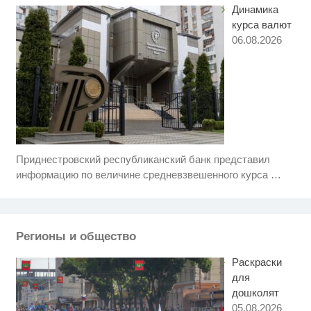
не оставит равнодушным
Динамика
курса валют
06.08.2026
Приднестровский республиканский банк представил
Скрытая камера на пляже
i
Крыма: Что люди вытворяют,
информацию по величине средневзвешенного курса
…
когда их не видят...
Ролик длится несколько секунд,
i
а смеяться вы будете долго
Регионы и общество
Ролик длится пару секунд, но
i
вы будете в шоке от увиденного
Раскраски
для
дошколят
05.08.2026