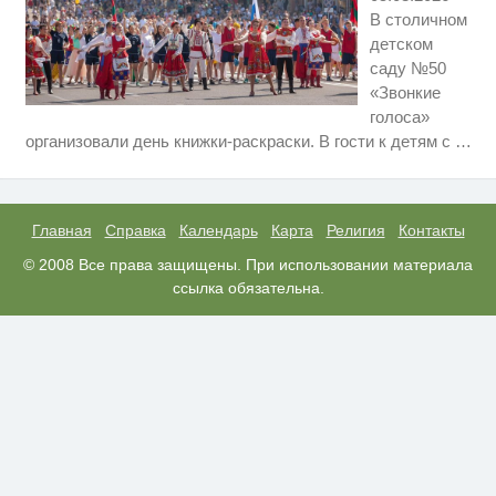
В столичном
детском
саду №50
«Звонкие
голоса»
Этот танец невесты оставит вас
i
организовали день книжки-раскраски. В гости к детям с
…
без слов! Пересмотрела 10 раз
Ржу не переставая, это видео
i
пересмотришь не раз
Главная
Справка
Календарь
Карта
Религия
Контакты
Ролик из Омска: вы будете
© 2008 Все права защищены. При использовании материала
i
смеяться долго
ссылка обязательна.