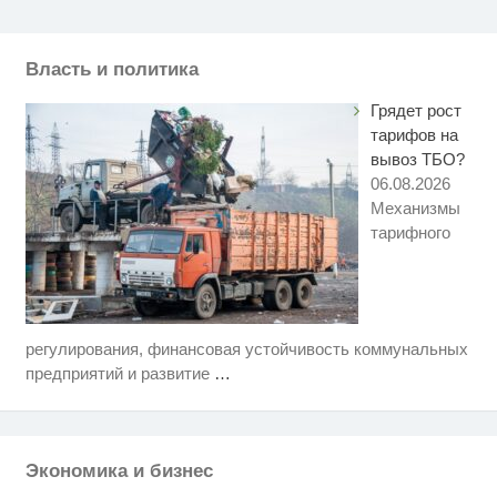
Власть и политика
Грядет рост
тарифов на
вывоз ТБО?
06.08.2026
Механизмы
тарифного
регулирования, финансовая устойчивость коммунальных
Этот танец невесты оставит вас
i
без слов! Пересмотрела 10 раз
предприятий и развитие
…
Ржу не переставая, это видео
i
пересмотришь не раз
Экономика и бизнес
Королева вагона отожгла! Видео
i