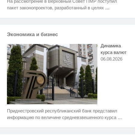
На рассмотрение в Верховный Совет ПМР поступил
Этот танец невесты оставит вас
i
пакет законопроектов, разработанный в целях
…
без слов! Пересмотрела 10 раз
Ржу не переставая, это видео
i
пересмотришь не раз
Экономика и бизнес
Динамика
курса валют
06.08.2026
Приднестровский республиканский банк представил
Скрытая камера на пляже
i
Крыма: Что люди вытворяют,
информацию по величине средневзвешенного курса
…
когда их не видят...
Ролик из Омска: вы будете
i
смеяться долго