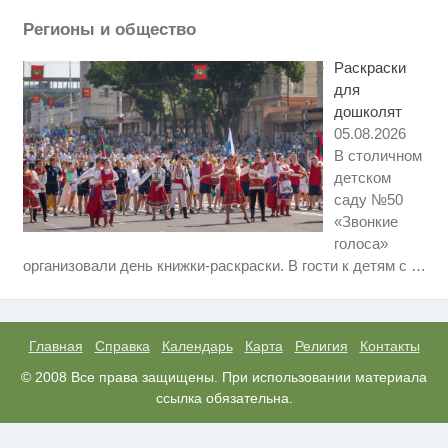
Регионы и общество
Смолов призвал российских
i
футболистов покинуть страну
Раскраски
для
дошколят
05.08.2026
В столичном
детском
саду №50
«Звонкие
голоса»
Ролик длится несколько секунд,
i
организовали день книжки-раскраски. В гости к детям с
…
а смеяться вы будете долго
Ролик длится пару секунд, но
i
вы будете в шоке от увиденного
Главная
Справка
Календарь
Карта
Религия
Контакты
Королева вагона отожгла! Видео
© 2008 Все права защищены. При использовании материала
i
не оставит равнодушным
ссылка обязательна.