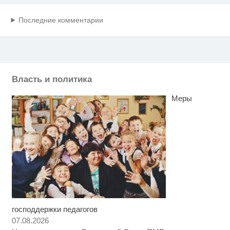
Последние комментарии
Власть и политика
Меры
господдержки педагогов
Ролик длится несколько секунд,
i
а смеяться вы будете долго
07.08.2026