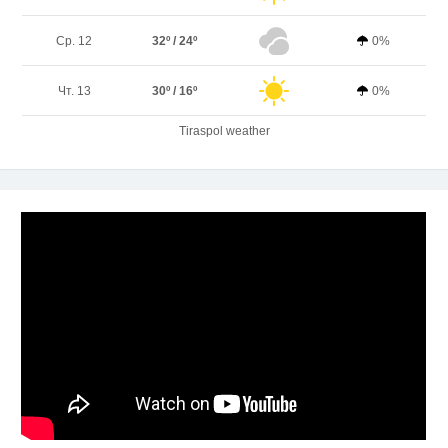
Ср. 12
32º / 24º
0%
Чт. 13
30º / 16º
0%
Tiraspol weather