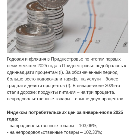
Годовая инфляция в Приднестровье по итогам первых
Ролик длится несколько секунд, а смеяться вы
i
будете долго
семи месяцев 2025 года в Приднестровье подобралась к
одиннадцати процентам (!). За обозначенный период
Ролик из Омска: вы будете смеяться долго
i
больше всего подорожали тарифы на услуги – более
тридцати девяти процентов (!). В январе-июле 2025-го
стали дороже: продукты питания – на три процента,
Смолов призвал российских футболистов
i
непродовольственные товары – свыше двух процентов.
покинуть страну
Индексы потребительских цен за январь-июле 2025
года:
- на продовольственные товары – 103,06%;
- на непродовольственные товары – 102,30%;