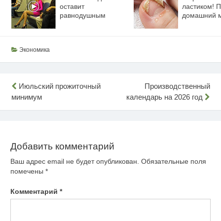
оставит
ластиком! 
равнодушным
домашний 
Экономика
Навигация
Июльский прожиточный
Производственный
минимум
календарь на 2026 год
по
записям
Добавить комментарий
Ваш адрес email не будет опубликован.
Обязательные поля
помечены
*
Комментарий
*