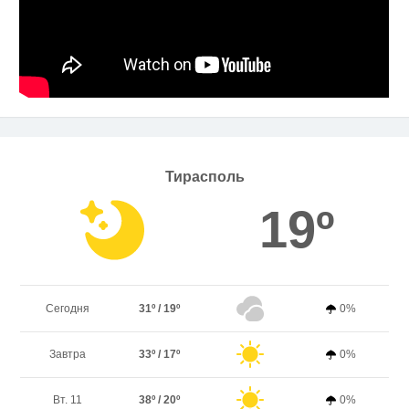
Тирасполь
19º
Сегодня
31º / 19º
0%
Завтра
33º / 17º
0%
Вт. 11
38º / 20º
0%