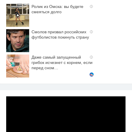
Ролик из Омска: вы будете
i
смеяться долго
Смолов призвал российских
i
футболистов покинуть страну
Даже самый запущенный
i
грибок исчезнет с корнем, если
перед сном…