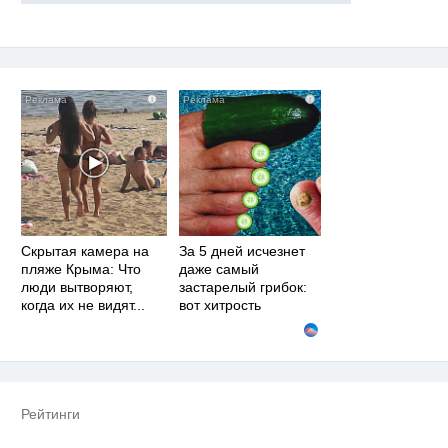
i
i
Скрытая камера на
За 5 дней исчезнет
пляже Крыма: Что
даже самый
люди вытворяют,
застарелый грибок:
когда их не видят...
вот хитрость
Рейтинги