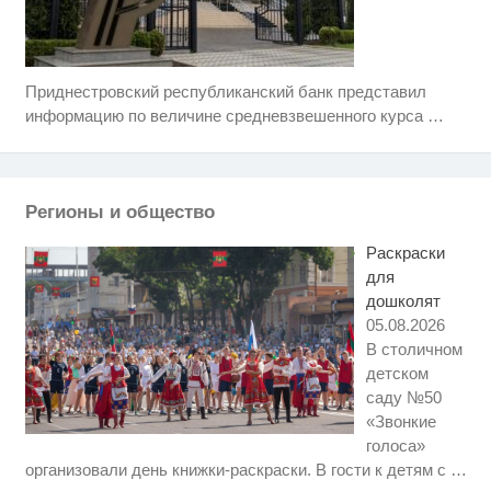
Приднестровский республиканский банк представил
Ролик длится несколько секунд,
i
а смеяться вы будете долго
информацию по величине средневзвешенного курса
…
Ролик длится пару секунд, но
i
вы будете в шоке от увиденного
Регионы и общество
Канадская гимнастка Беззубенко
i
призналась, чем ее
Раскраски
разочаровала Москва
для
дошколят
05.08.2026
В столичном
детском
саду №50
«Звонкие
голоса»
Скрытая камера на пляже
i
организовали день книжки-раскраски. В гости к детям с
…
Крыма: Что люди вытворяют,
когда их не видят...