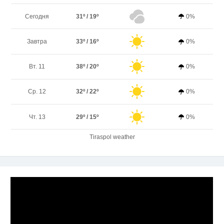
Сегодня
31º / 19º
0%
Завтра
33º / 16º
0%
Вт. 11
38º / 20º
0%
Ср. 12
32º / 22º
0%
Чт. 13
29º / 15º
0%
Tiraspol weather