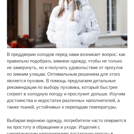
В преддверии холодов перед нами возникает вопрос: как
Ржу не переставая, это видео пересмотришь не
i
раз
правильно подобрать зимнюю одежду, чтобы не только
не замерзнуть, но и получить удовольствие от прогулок
Ролик длится пару секунд, но вы будете в шоке
i
по зимним улицам. Оптимальным решением для этого
от увиденного
является пуховик. В помощь предлагаем детальные
рекомендации по выбору пуховика, который быстрее
Канадская гимнастка Беззубенко призналась,
i
согреет в холодную погоду и прослужит дольше. Изучим
чем ее разочаровала Москва
достоинства и недостатки различных наполнителей, а
также тканей, устойчивых к перепадам температуры.
Выбирая верхнюю одежду, потребители часто опираются
на простоту в обращении и уходе. Изделия с
синтетическим наполнителем достаточно просты в