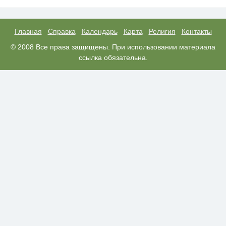
Этот танец невесты оставит вас
i
без слов! Пересмотрела 10 раз
Главная
Справка
Календарь
Карта
Религия
Контакты
Королева вагона отожгла! Видео
© 2008 Все права защищены. При использовании материала
i
не оставит равнодушным
ссылка обязательна.