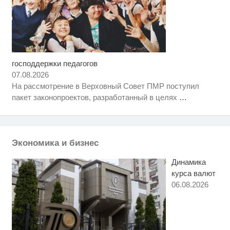
господдержки педагогов
Королева вагона отожгла! Видео
i
не оставит равнодушным
07.08.2026
На рассмотрение в Верховный Совет ПМР поступил
Ролик из Омска: вы будете
i
пакет законопроектов, разработанный в целях
…
смеяться долго
Ржу не переставая, это видео
i
пересмотришь не раз
Экономика и бизнес
Динамика
курса валют
06.08.2026