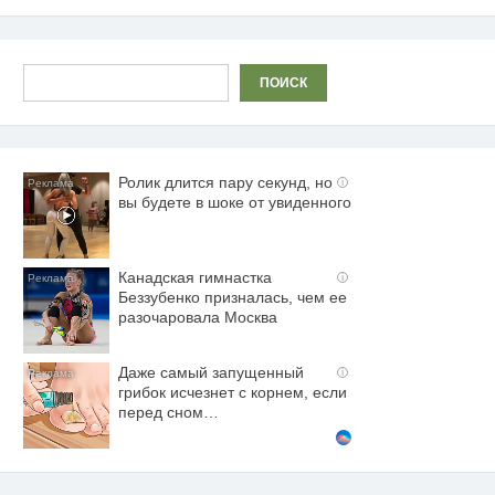
по
записям
Поиск
ПОИСК
Ролик длится пару секунд, но
i
вы будете в шоке от увиденного
Канадская гимнастка
i
Беззубенко призналась, чем ее
разочаровала Москва
Даже самый запущенный
i
грибок исчезнет с корнем, если
перед сном…