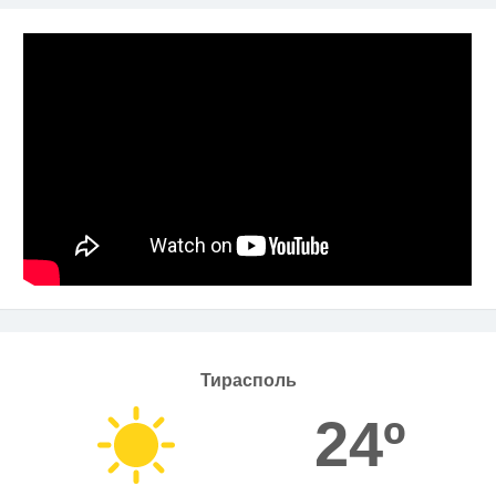
Тирасполь
24º