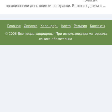
голоса»
Ролик длится несколько секунд,
i
организовали день книжки-раскраски. В гости к детям с
…
а смеяться вы будете долго
Этот танец невесты оставит вас
i
без слов! Пересмотрела 10 раз
Главная
Справка
Календарь
Карта
Религия
Контакты
Королева вагона отожгла! Видео
© 2008 Все права защищены. При использовании материала
i
не оставит равнодушным
ссылка обязательна.