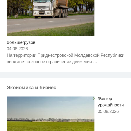
большегрузов
Этот танец невесты оставит вас
i
без слов! Пересмотрела 10 раз
04.08.2026
На территории Приднестровской Молдавской Республики
Ролик длится пару секунд, но
i
вводится сезонное ограничение движения
…
вы будете в шоке от увиденного
"Потеряли стыд в погоне за
i
"Диором": Поплавская вмазала
семейке Плющенко
Экономика и бизнес
Фактор
урожайности
05.08.2026