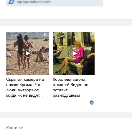
i
i
Скрытая камера на
Королева вагона
пляже Крыма: Что
отожгла! Видео не
люди вытворяют,
оставит
когда их не видят...
равнодушным
Рейтинги