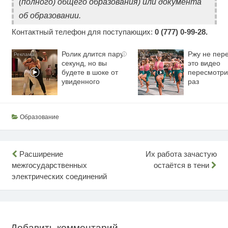
(полного) общего образования) или документа
об образовании.
Контактный телефон для поступающих:
0 (777) 0-99-28.
Ролик длится пару
Ржу не пере
i
секунд, но вы
это видео
будете в шоке от
пересмотри
увиденного
раз
Образование
Навигация
Расширение
Их работа зачастую
межгосударственных
остаётся в тени
по
электрических соединений
записям
Добавить комментарий