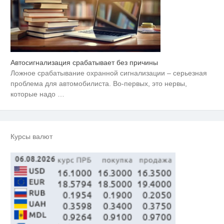
Автосигнализация срабатывает без причины
Скрытая камера на пляже
i
Крыма: Что люди вытворяют,
Ложное срабатывание охранной сигнализации – серьезная
когда их не видят...
проблема для автомобилиста. Во-первых, это нервы,
Ролик длится несколько секунд,
которые надо
…
i
а смеяться вы будете долго
Королева вагона отожгла! Видео
i
не оставит равнодушным
Курсы валют