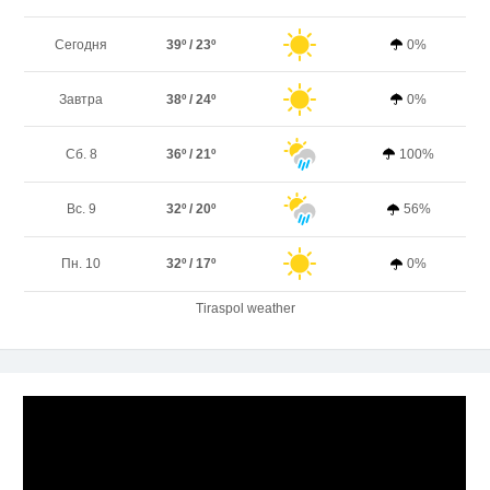
Сегодня
39º / 23º
0%
Завтра
38º / 24º
0%
Сб. 8
36º / 21º
100%
Вс. 9
32º / 20º
56%
Пн. 10
32º / 17º
0%
Tiraspol weather