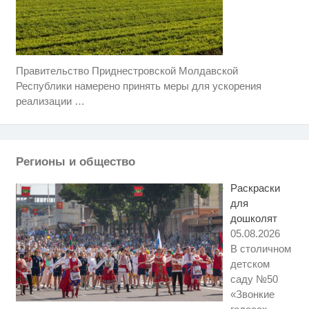
Правительство Приднестровской Молдавской
Скрытая камера на пляже
i
Крыма: Что люди вытворяют,
Республики намерено принять меры для ускорения
когда их не видят...
реализации
…
Ржу не переставая, это видео
i
пересмотришь не раз
Ролик из Омска: вы будете
i
Регионы и общество
смеяться долго
Раскраски
для
дошколят
05.08.2026
В столичном
детском
саду №50
«Звонкие