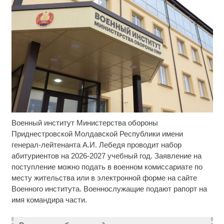
Военный институт Министерства обороны
Ролик длится пару секунд, но вы будете в шоке
i
от увиденного
Приднестровской Молдавской Республики имени
генерал-лейтенанта А.И. Лебедя проводит набор
Ржу не переставая, это видео пересмотришь не
i
абитуриентов на 2026-2027 учебный год. Заявление на
раз
поступление можно подать в военном комиссариате по
месту жительства или в электронной форме на сайте
Ролик из Омска: вы будете смеяться долго
i
Военного института. Военнослужащие подают рапорт на
имя командира части.