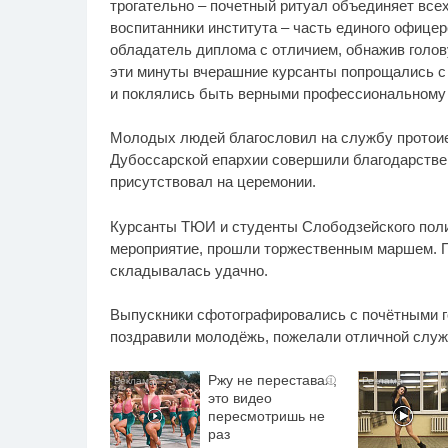
трогательно – почетный ритуал объединяет всех
воспитанники института – часть единого офицер
обладатель диплома с отличием, обнажив голов
эти минуты вчерашние курсанты попрощались с
и поклялись быть верными профессиональному д
Молодых людей благословил на службу протоие
Дубоссарской епархии совершили благодарствен
присутствовал на церемонии.
Курсанты ТЮИ и студенты Слободзейского поли
мероприятие, прошли торжественным маршем. П
складывалась удачно.
Выпускники сфотографировались с почётными го
поздравили молодёжь, пожелали отличной служ
Ржу не переставая,
i
это видео
пересмотришь не
раз