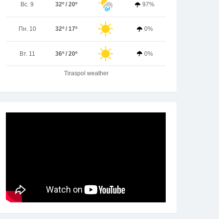
Вс. 9
32º / 20º
97%
Пн. 10
32º / 17º
0%
Вт. 11
36º / 20º
0%
Tiraspol weather