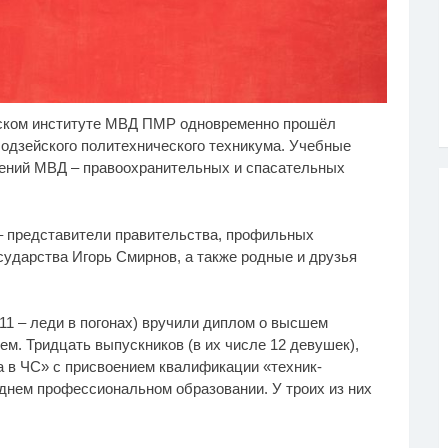
ском институте МВД ПМР одновременно прошёл
у не переставая, это
Ролик из Омска: вы
i
i
део пересмотришь не
будете смеяться долго
одзейского политехнического техникума. Учебные
з
лений МВД – правоохранительных и спасательных
– представители правительства, профильных
сударства Игорь Смирнов, а также родные и друзья
 11 – леди в погонах) вручили диплом о высшем
ем. Тридцать выпускников (в их числе 12 девушек),
 в ЧС» с присвоением квалификации «техник-
днем профессиональном образовании. У троих из них