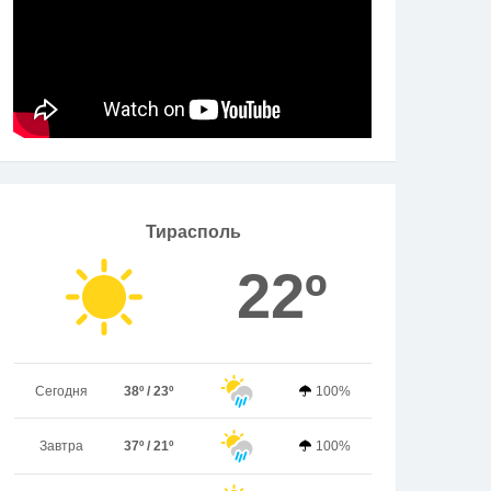
Тирасполь
22º
Сегодня
38º / 23º
100%
Завтра
37º / 21º
100%