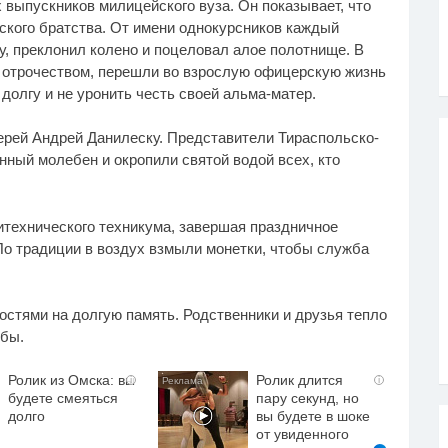
 выпускников милицейского вуза. Он показывает, что
ского братства. От имени однокурсников каждый
у, преклонил колено и поцеловал алое полотнище. В
 отрочеством, перешли во взрослую офицерскую жизнь
олгу и не уронить честь своей альма-матер.
рей Андрей Данилеску. Представители Тираспольско-
ный молебен и окропили святой водой всех, кто
технического техникума, завершая праздничное
о традиции в воздух взмыли монетки, чтобы служба
стями на долгую память. Родственники и друзья тепло
бы.
Ролик из Омска: вы
Ролик длится
i
i
будете смеяться
пару секунд, но
долго
вы будете в шоке
от увиденного