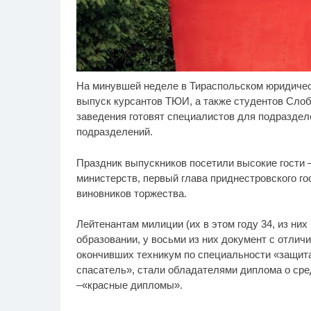
На минувшей неделе в Тираспольском юридиче
Этот танец невесты
Рж
i
оставит вас без слов!
ви
выпуск курсантов ТЮИ, а также студентов Слоб
Пересмотрела 10 раз
ра
заведения готовят специалистов для подразде
подразделений.
Праздник выпускников посетили высокие гости 
министерств, первый глава приднестровского го
виновников торжества.
Лейтенантам милиции (их в этом году 34, из них
образовании, у восьми из них документ с отличи
окончивших техникум по специальности «защита
спасатель», стали обладателями диплома о сре
–«красные дипломы».