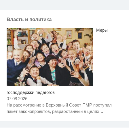
Власть и политика
Меры
господдержки педагогов
Королева вагона отожгла! Видео
i
не оставит равнодушным
07.08.2026
На рассмотрение в Верховный Совет ПМР поступил
Этот танец невесты оставит вас
i
пакет законопроектов, разработанный в целях
…
без слов! Пересмотрела 10 раз
Что стало причиной громкого
i