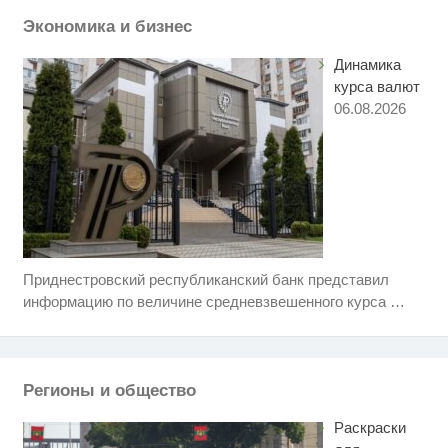
взрыва в Москве 7 августа
Экономика и бизнес
Динамика
курса валют
06.08.2026
Приднестровский республиканский банк представил
Т-Банк выпустил карты с
i
запахом!
информацию по величине средневзвешенного курса
…
Скрытая камера на пляже
i
Крыма: Что люди вытворяют,
когда их не видят...
Регионы и общество
Ролик из Омска: вы будете
i
смеяться долго
Раскраски