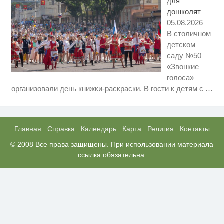
для
дошколят
05.08.2026
В столичном
детском
саду №50
«Звонкие
голоса»
Ролик длится несколько секунд,
i
организовали день книжки-раскраски. В гости к детям с
…
а смеяться вы будете долго
Ржу не переставая, это видео
i
пересмотришь не раз
Главная
Справка
Календарь
Карта
Религия
Контакты
Рак начинается не с боли:
© 2008 Все права защищены. При использовании материала
i
онколог назвал первый «тихий»
ссылка обязательна.
признак болезни