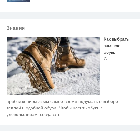
Знания
Как выбрать
зимнюю
обувь
С
приближением зимы самое время подумать о выборе
Ролик длится несколько секунд,
i
а смеяться вы будете долго
теплой и удобной обуви. Чтобы носить обувь с
удовольствием, создавать
…
Ржу не переставая, это видео
i
пересмотришь не раз
Ролик длится пару секунд, но
i