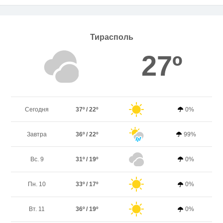
Тирасполь
27º
Сегодня
37º / 22º
0%
Завтра
36º / 22º
99%
Вс. 9
31º / 19º
0%
Пн. 10
33º / 17º
0%
Вт. 11
36º / 19º
0%