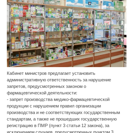
Кабинет министров предлагает установить
Т-Банк выпустил карты с запахом!
i
административную ответственность за нарушение
запретов, предусмотренных законом о
Скрытая камера на пляже Крыма: Что люди
i
фармацевтической деятельности:
вытворяют, когда их не видят...
- запрет производства медико-фармацевтической
продукции с нарушением правил организации
Рак начинается не с боли: онколог назвал
i
производства и не соответствующих государственным
первый «тихий» признак болезни
стандартам, а также не прошедших государственную
регистрацию в ПМР (пункт 3 статьи 12 закона), за
исключением случаев, предусмотренных пунктом 3