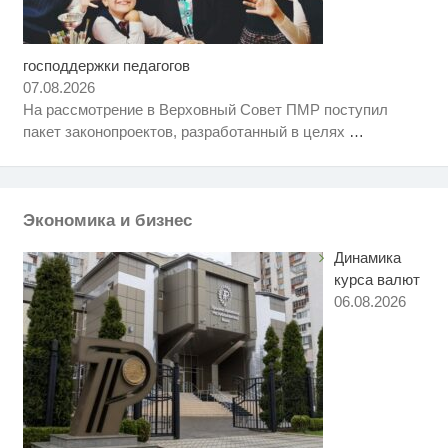
господдержки педагогов
Ролик длится несколько секунд,
i
а смеяться вы будете долго
07.08.2026
На рассмотрение в Верховный Совет ПМР поступил
Смолов призвал российских
i
пакет законопроектов, разработанный в целях
…
футболистов покинуть страну
Ролик из Омска: вы будете
i
смеяться долго
Экономика и бизнес
Динамика
курса валют
06.08.2026