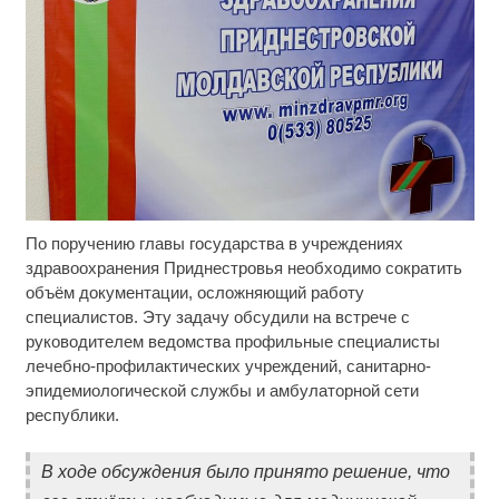
По поручению главы государства в учреждениях
Скрытая камера на пляже Крыма: Что люди
i
вытворяют, когда их не видят...
здравоохранения Приднестровья необходимо сократить
объём документации, осложняющий работу
Ролик длится пару секунд, но вы будете в шоке
i
специалистов. Эту задачу обсудили на встрече с
от увиденного
руководителем ведомства профильные специалисты
лечебно-профилактических учреждений, санитарно-
Королева вагона отожгла! Видео не оставит
i
эпидемиологической службы и амбулаторной сети
равнодушным
республики.
В ходе обсуждения было принято решение, что