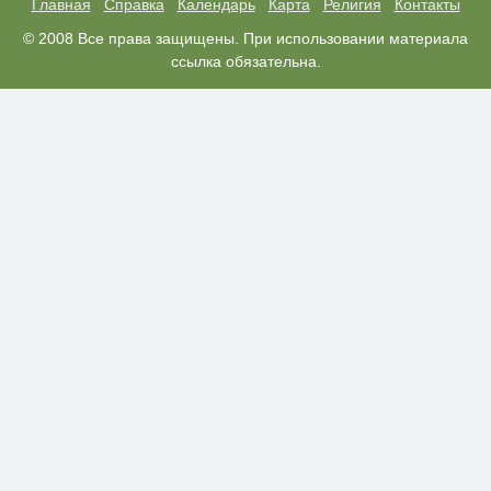
проект
Главная
Справка
Календарь
Карта
Религия
Контакты
Этот танец невесты оставит вас
© 2008 Все права защищены. При использовании материала
i
без слов! Пересмотрела 10 раз
ссылка обязательна.