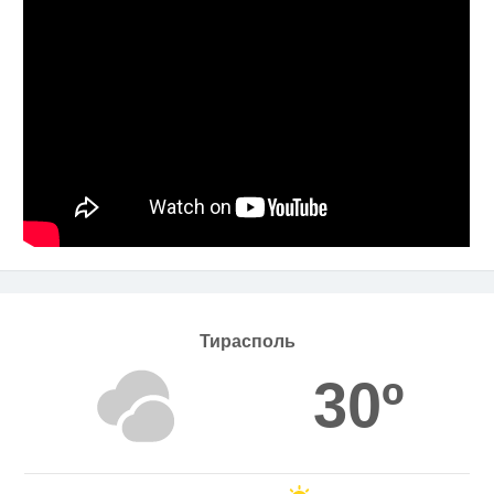
Тирасполь
30º