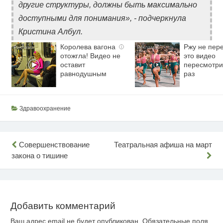
другие структуры, должны быть максимально
доступными для понимания», - подчеркнула
Кристина Албул.
Королева вагона
Ржу не пере
i
отожгла! Видео не
это видео
оставит
пересмотри
равнодушным
раз
Здравоохранение
Навигация
Совершенствование
Театральная афиша на март
закона о тишине
по
записям
Добавить комментарий
Ваш адрес email не будет опубликован.
Обязательные поля