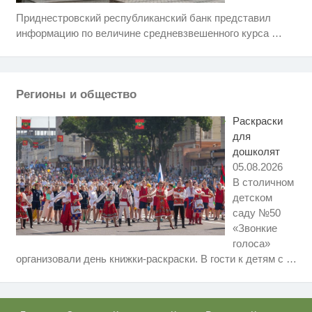
Приднестровский республиканский банк представил
Скрытая камера на пляже
i
Крыма: Что люди вытворяют,
информацию по величине средневзвешенного курса
…
когда их не видят...
Ролик длится пару секунд, но
i
вы будете в шоке от увиденного
Регионы и общество
Королева вагона отожгла! Видео
i
не оставит равнодушным
Раскраски
для
дошколят
05.08.2026
В столичном
детском
саду №50
«Звонкие
голоса»
Ржу не переставая, это видео
i
организовали день книжки-раскраски. В гости к детям с
…
пересмотришь не раз
Молодёжный центр Ялуторовска
i
запускает семейный творческий