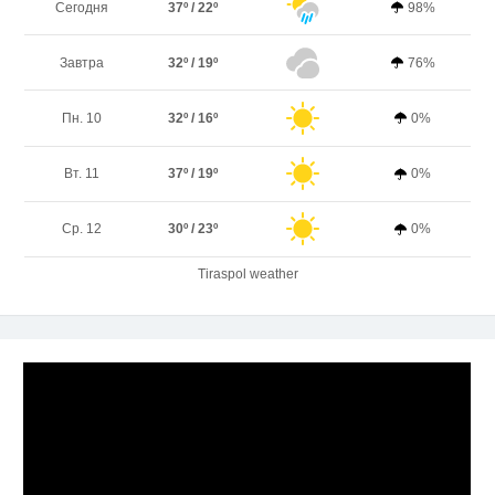
Сегодня
37º / 22º
98%
Завтра
32º / 19º
76%
Пн. 10
32º / 16º
0%
Вт. 11
37º / 19º
0%
Ср. 12
30º / 23º
0%
Tiraspol weather