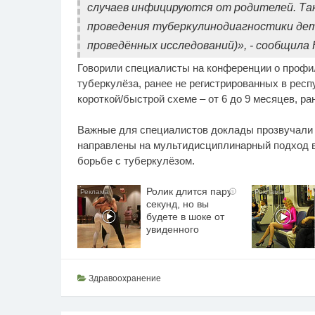
случаев инфицируются от родителей. Та
проведения туберкулинодиагностики дет
проведённых исследований)», - сообщила 
Говорили специалисты на конференции о профи
туберкулёза, ранее не регистрированных в респ
короткой/быстрой схеме – от 6 до 9 месяцев, ран
Важные для специалистов доклады прозвучали и
направлены на мультидисциплинарный подход в
борьбе с туберкулёзом.
Ролик длится пару
i
секунд, но вы
будете в шоке от
увиденного
Здравоохранение