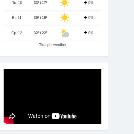
Пн. 10
33º / 17º
0%
Вт. 11
36º / 19º
0%
Ср. 12
32º / 22º
0%
Tiraspol weather