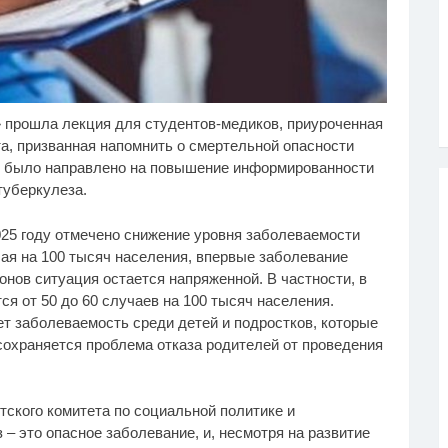
 прошла лекция для студентов-медиков, приуроченная
рытая камера на
Этот танец невесты
i
i
яже Крыма: Что люди
оставит вас без слов!
а, призванная напомнить о смертельной опасности
творяют, когда их не
Пересмотрела 10 раз
е было направлено на повышение информированности
ят...
туберкулеза.
25 году отмечено снижение уровня заболеваемости
чая на 100 тысяч населения, впервые заболевание
онов ситуация остается напряженной. В частности, в
я от 50 до 60 случаев на 100 тысяч населения.
т заболеваемость среди детей и подростков, которые
сохраняется проблема отказа родителей от проведения
ского комитета по социальной политике и
– это опасное заболевание, и, несмотря на развитие