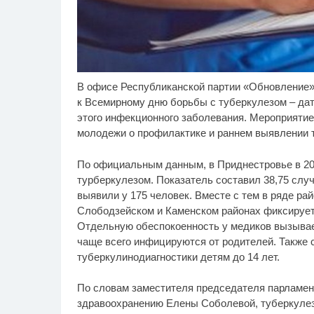
В офисе Республиканской партии «Обновление»
Т-Банк выпустил карты с
Ск
i
запахом!
пл
к Всемирному дню борьбы с туберкулезом – дат
вы
этого инфекционного заболевания. Мероприяти
вид
молодежи о профилактике и раннем выявлении 
По официальным данным, в Приднестровье в 20
турберкулезом. Показатель составил 38,75 слу
выявили у 175 человек. Вместе с тем в ряде рай
Слободзейском и Каменском районах фиксируетс
Отдельную обеспокоенность у медиков вызывае
чаще всего инфицируются от родителей. Также 
туберкулинодиагностики детям до 14 лет.
По словам заместителя председателя парламент
здравоохранению Елены Соболевой, туберкулез 