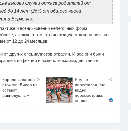
кже высоки случаи отказа родителей от
ей до 14 лет (26% от общего числа
Нина Верченко.
лактике и возникновении нелёгочных форм
ублике, а также о том, что инфекцию можно лечить по
ее от 12 до 24 месяцев.
 от других специалистов отрасли. И все они были
рачей к инфекции и важности взаимодействия в
Королева вагона
Ржу не
i
i
отожгла! Видео не
переставая, это
оставит
видео
равнодушным
пересмотришь
не раз