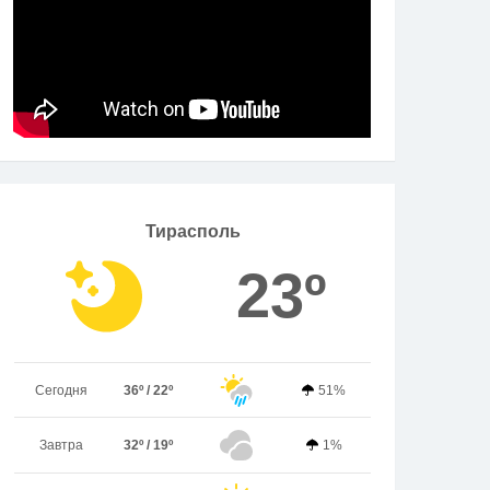
Тирасполь
23º
Сегодня
36º / 22º
51%
Завтра
32º / 19º
1%