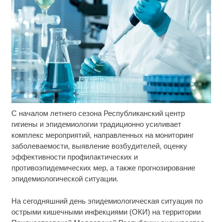
С началом летнего сезона Республиканский центр
Ролик длится пару секунд, но вы будете в шоке
i
от увиденного
гигиены и эпидемиологии традиционно усиливает
комплекс мероприятий, направленных на мониторинг
Ржу не переставая, это видео пересмотришь не
i
заболеваемости, выявление возбудителей, оценку
раз
эффективности профилактических и
противоэпидемических мер, а также прогнозирование
Ролик из Омска: вы будете смеяться долго
i
эпидемиологической ситуации.
На сегодняшний день эпидемиологическая ситуация по
острыми кишечными инфекциями (ОКИ) на территории