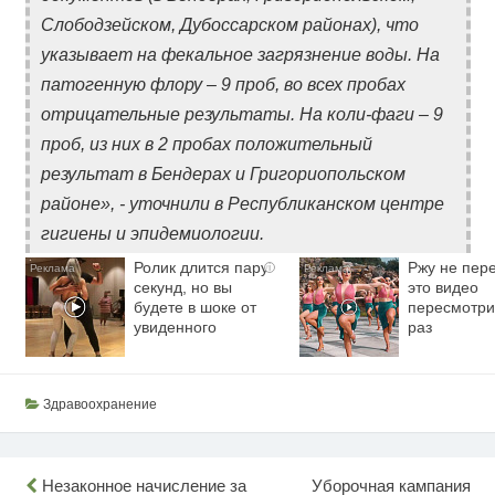
Слободзейском, Дубоссарском районах), что
указывает на фекальное загрязнение воды. На
патогенную флору – 9 проб, во всех пробах
отрицательные результаты. На коли-фаги – 9
проб, из них в 2 пробах положительный
результат в Бендерах и Григориопольском
районе», - уточнили в Республиканском центре
гигиены и эпидемиологии.
Ролик длится пару
Ржу не пере
i
секунд, но вы
это видео
будете в шоке от
пересмотри
увиденного
раз
Здравоохранение
Навигация
Незаконное начисление за
Уборочная кампания