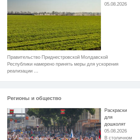
05.08.2026
Правительство Приднестровской Молдавской
Этот танец невесты оставит вас
i
без слов! Пересмотрела 10 раз
Республики намерено принять меры для ускорения
реализации
…
Ролик длится пару секунд, но
i
вы будете в шоке от увиденного
Королева вагона отожгла! Видео
i
Регионы и общество
не оставит равнодушным
Раскраски
для
дошколят
05.08.2026
В столичном