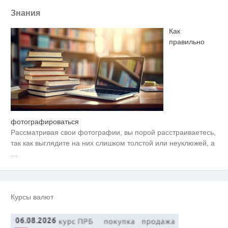
Знания
Как
правильно
фотографироваться
Скрытая камера на пляже
i
Крыма: Что люди вытворяют,
Рассматривая свои фотографии, вы порой расстраиваетесь,
когда их не видят...
так как выглядите на них слишком толстой или неуклюжей, а
Ролик длится несколько секунд,
…
i
а смеяться вы будете долго
Как пенсионеры 1945-1965 годов
i
могут получить доплаты за
Курсы валют
советский стаж