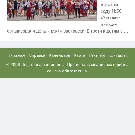
детском
саду №50
«Звонкие
голоса»
Скрытая камера на пляже
i
организовали день книжки-раскраски. В гости к детям с
…
Крыма: Что люди вытворяют,
когда их не видят...
Ржу не переставая, это видео
i
пересмотришь не раз
Главная
Справка
Календарь
Карта
Религия
Контакты
Ролик из Омска: вы будете
© 2008 Все права защищены. При использовании материала
i
смеяться долго
ссылка обязательна.