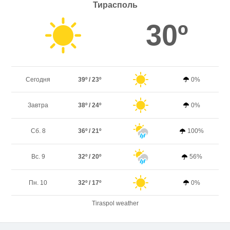
Тирасполь
30º
Сегодня
39º / 23º
0%
Завтра
38º / 24º
0%
Сб. 8
36º / 21º
100%
Вс. 9
32º / 20º
56%
Пн. 10
32º / 17º
0%
Tiraspol weather