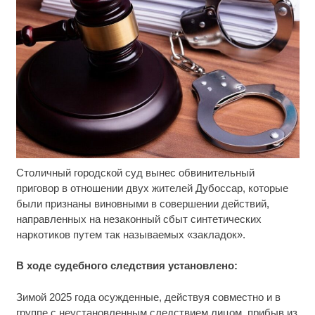
Столичный городской суд вынес обвинительный
Ролик длится несколько секунд, а смеяться вы
i
будете долго
приговор в отношении двух жителей Дубоссар, которые
были признаны виновными в совершении действий,
Скрытая камера на пляже Крыма: Что люди
i
направленных на незаконный сбыт синтетических
вытворяют, когда их не видят...
наркотиков путем так называемых «закладок».
Ролик длится пару секунд, но вы будете в шоке
i
В ходе судебного следствия установлено:
от увиденного
Зимой 2025 года осужденные, действуя совместно и в
группе с неустановленным следствием лицом, прибыв из