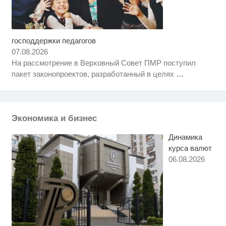
господдержки педагогов
Ролик длится несколько секунд,
i
а смеяться вы будете долго
07.08.2026
На рассмотрение в Верховный Совет ПМР поступил
Скрытая камера на пляже
i
пакет законопроектов, разработанный в целях
…
Крыма: Что люди вытворяют,
когда их не видят...
Ролик из Омска: вы будете
i
смеяться долго
Экономика и бизнес
Динамика
курса валют
06.08.2026