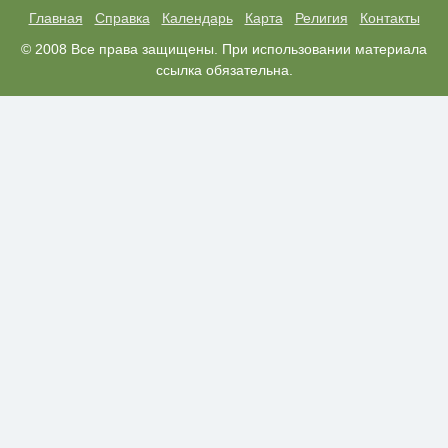
Крыма: Что люди вытворяют,
когда их не видят...
Главная
Справка
Календарь
Карта
Религия
Контакты
Королева вагона отожгла! Видео
© 2008 Все права защищены. При использовании материала
i
не оставит равнодушным
ссылка обязательна.