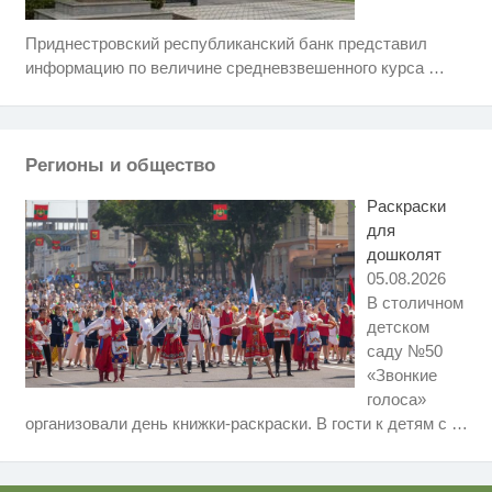
Приднестровский республиканский банк представил
Ролик длится пару секунд, но
i
вы будете в шоке от увиденного
информацию по величине средневзвешенного курса
…
Этот танец невесты оставит вас
i
без слов! Пересмотрела 10 раз
Регионы и общество
Ржу не переставая, это видео
i
пересмотришь не раз
Раскраски
для
дошколят
05.08.2026
В столичном
детском
саду №50
«Звонкие
голоса»
Ролик длится несколько секунд,
i
организовали день книжки-раскраски. В гости к детям с
…
а смеяться вы будете долго
Скрытая камера на пляже
i