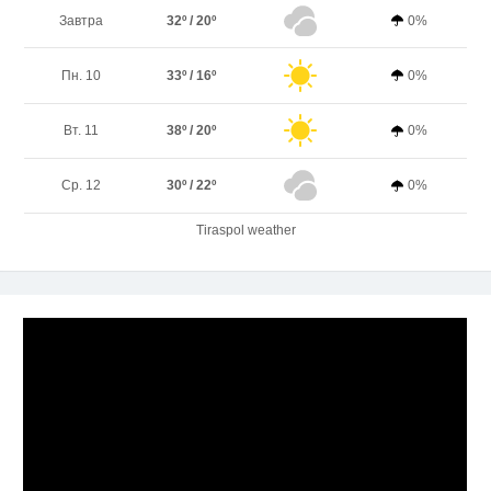
Завтра
32º / 20º
0%
Пн. 10
33º / 16º
0%
Вт. 11
38º / 20º
0%
Ср. 12
30º / 22º
0%
Tiraspol weather