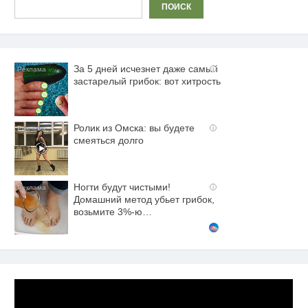
Поиск
ПОИСК
За 5 дней исчезнет даже самый
i
застарелый грибок: вот хитрость
Ролик из Омска: вы будете
i
смеяться долго
Ногти будут чистыми!
i
Домашний метод убьет грибок,
возьмите 3%-ю…