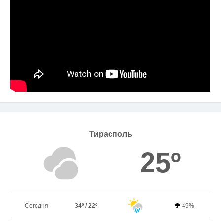
Тирасполь
25º
Сегодня
34º / 22º
49%