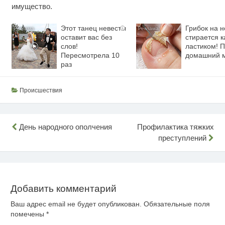
имущество.
Этот танец невесты
Грибок на н
i
оставит вас без
стирается к
слов!
ластиком! 
Пересмотрела 10
домашний 
раз
Происшествия
Навигация
День народного ополчения
Профилактика тяжких
преступлений
по
записям
Добавить комментарий
Ваш адрес email не будет опубликован.
Обязательные поля
помечены
*