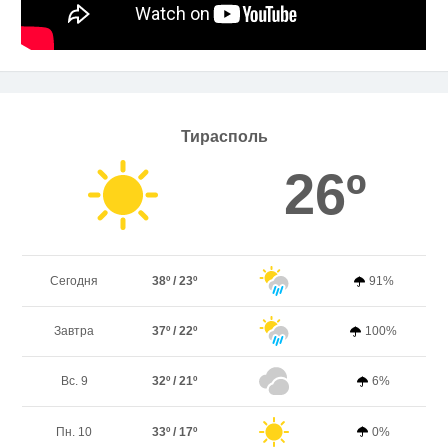
Тирасполь
26º
Сегодня
38º / 23º
91%
Завтра
37º / 22º
100%
Вс. 9
32º / 21º
6%
Пн. 10
33º / 17º
0%