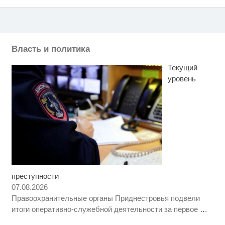
Власть и политика
Текущий
уровень
преступности
Скрытая камера на пляже
i
Крыма: Что люди вытворяют,
07.08.2026
когда их не видят...
Правоохранительные органы Приднестровья подвели
Какие товары пропадут из
i
итоги оперативно-служебной деятельности за первое
…
магазинов с 1 августа 2026 года