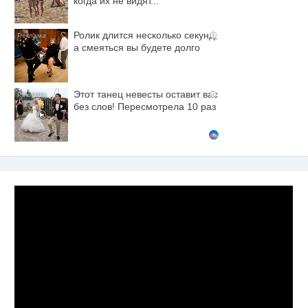
когда их не видят...
Ролик длится несколько секунд,
i
а смеяться вы будете долго
Этот танец невесты оставит вас
i
без слов! Пересмотрела 10 раз