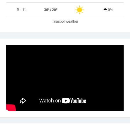
Вт. 11
36º / 20º
0%
Tiraspol weather