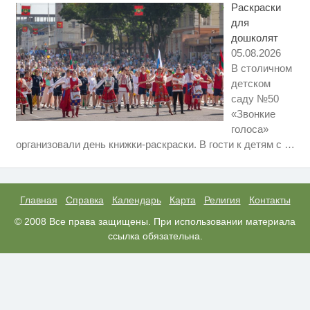
Раскраски
для
дошколят
05.08.2026
В столичном
детском
саду №50
«Звонкие
голоса»
Ржу не переставая, это видео
i
организовали день книжки-раскраски. В гости к детям с
…
пересмотришь не раз
Ролик из Омска: вы будете
i
смеяться долго
Главная
Справка
Календарь
Карта
Религия
Контакты
Ролик длится пару секунд, но
© 2008 Все права защищены. При использовании материала
i
вы будете в шоке от увиденного
ссылка обязательна.