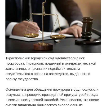
Тираспольский городской суд удовлетворил иск
Ролик длится несколько секунд, а смеяться вы
i
будете долго
прокурора г. Тирасполь, поданный в интересах местной
жительницы, о признании недействительным
Этот танец невесты оставит вас без слов!
i
свидетельства о праве на наследство, выданного в
Пересмотрела 10 раз
пользу государства.
Королева вагона отожгла! Видео не оставит
i
Основанием для обращения прокурора в суд послужили
равнодушным
результаты проверки, проведенной прокуратурой города
в связи с поступившей жалобой. Установлено, что после
смерти владельца банковского вклада один из