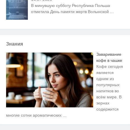
В минувшую субботу Республика Польша
отметила День памяти жертв Волынской
…
Знания
Заваривание
кофе в чашке
Кофе сегодня
является
одним из
популярных
напитков во
всём мире. В
зернах
содержится
Ржу не переставая, это видео
i
многие сотни ароматических
…
пересмотришь не раз