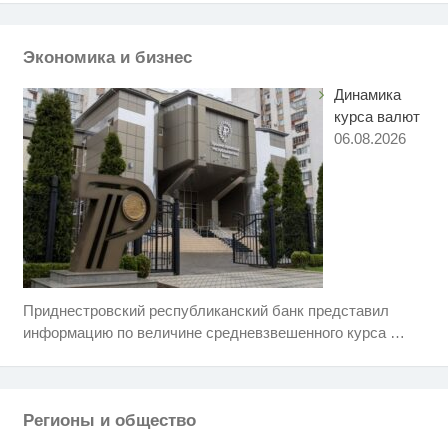
"Потеряли стыд в погоне за
i
"Диором": Поплавская вмазала
семейке Плющенко
Экономика и бизнес
Динамика
курса валют
06.08.2026
Приднестровский республиканский банк представил
Ролик длится несколько секунд,
i
а смеяться вы будете долго
информацию по величине средневзвешенного курса
…
Этот танец невесты оставит вас
i
без слов! Пересмотрела 10 раз
Регионы и общество
Королева вагона отожгла! Видео
i
не оставит равнодушным