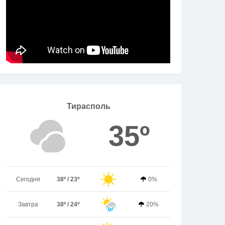
Тирасполь
35º
Сегодня
38º / 23º
0%
Завтра
38º / 24º
20%