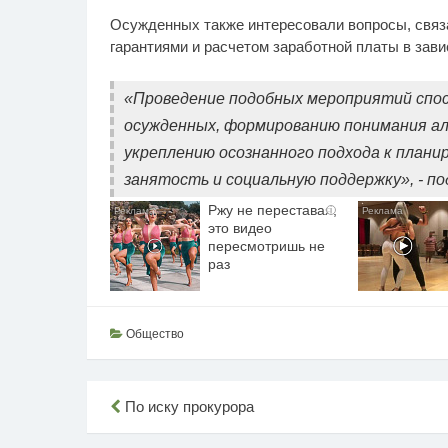
Осужденных также интересовали вопросы, связ
гарантиями и расчетом заработной платы в зав
«Проведение подобных мероприятий сп
осужденных, формированию понимания ал
укреплению осознанного подхода к плани
занятость и социальную поддержку», - п
Ржу не переставая,
i
это видео
пересмотришь не
раз
Общество
Навигация
По иску прокурора
по