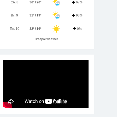
Сб. 8
36º / 20º
67%
Вс. 9
31º / 19º
93%
Пн. 10
32º / 16º
0%
Tiraspol weather