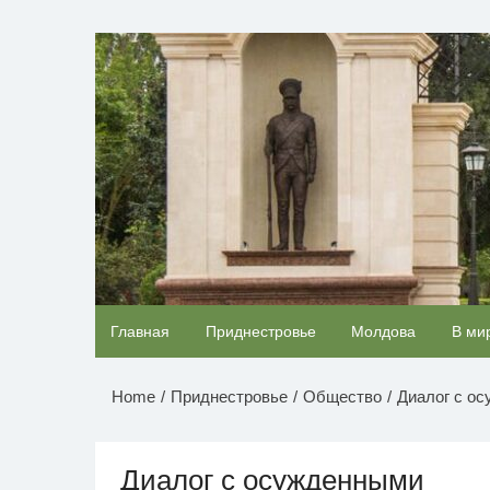
Перейти
к
НОВОСТИ ПРИДНЕСТР
содержимому
Ржу не переставая, это видео пересмотришь
Главная
Приднестровье
Молдова
В ми
раз
Home
Приднестровье
Общество
Диалог с о
Диалог с осужденными