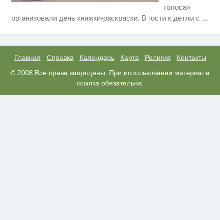
голоса»
Скрытая камера на пляже
i
организовали день книжки-раскраски. В гости к детям с
…
Крыма: Что люди вытворяют,
когда их не видят...
Как пенсионеры 1945-1965 годов
i
могут получить доплаты за
советский стаж
Главная
Справка
Календарь
Карта
Религия
Контакты
Ролик из Омска: вы будете
© 2008 Все права защищены. При использовании материала
i
смеяться долго
ссылка обязательна.