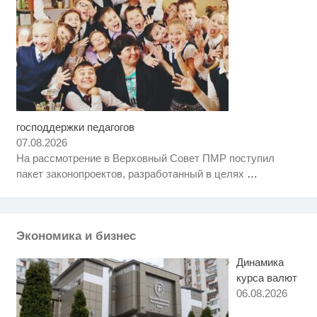
господдержки педагогов
Скрытая камера на пляже
i
Крыма: Что люди вытворяют,
07.08.2026
когда их не видят...
На рассмотрение в Верховный Совет ПМР поступил
Ролик длится пару секунд, но
i
пакет законопроектов, разработанный в целях
…
вы будете в шоке от увиденного
Королева вагона отожгла! Видео
i
не оставит равнодушным
Экономика и бизнес
Динамика
курса валют
06.08.2026