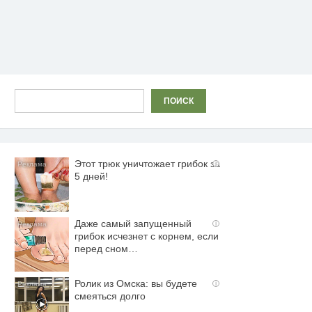
Поиск
ПОИСК
Этот трюк уничтожает грибок за
i
5 дней!
Даже самый запущенный
i
грибок исчезнет с корнем, если
перед сном…
Ролик из Омска: вы будете
i
смеяться долго