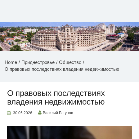
Перейти
к
содержимому
НОВОСТИ ПРИДНЕСТРОВЬЯ
Home
Приднестровье
Общество
О правовых последствиях владения недвижимостью
О правовых последствиях
владения недвижимостью
30.06.2026
Василий Бегунов