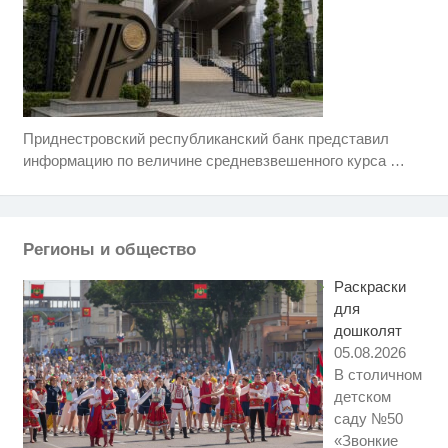
Приднестровский республиканский банк представил
Ролик длится несколько секунд,
i
а смеяться вы будете долго
информацию по величине средневзвешенного курса
…
Этот танец невесты оставит вас
i
без слов! Пересмотрела 10 раз
Регионы и общество
Ржу не переставая, это видео
i
пересмотришь не раз
Раскраски
для
дошколят
05.08.2026
В столичном
детском
саду №50
«Звонкие