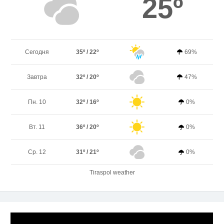
25º
Сегодня
35º / 22º
69%
Завтра
32º / 20º
47%
Пн. 10
32º / 16º
0%
Вт. 11
36º / 20º
0%
Ср. 12
31º / 21º
0%
Tiraspol weather