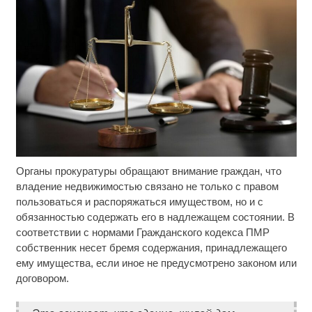
Органы прокуратуры обращают внимание граждан, что
Ролик длится несколько секунд, а смеяться вы
i
будете долго
владение недвижимостью связано не только с правом
пользоваться и распоряжаться имуществом, но и с
Как пенсионеры 1945-1965 годов могут получить
i
обязанностью содержать его в надлежащем состоянии. В
доплаты за советский стаж
соответствии с нормами Гражданского кодекса ПМР
собственник несет бремя содержания, принадлежащего
Ролик из Омска: вы будете смеяться долго
i
ему имущества, если иное не предусмотрено законом или
договором.