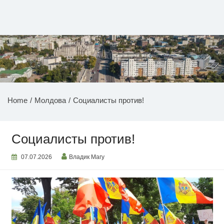
Перейти
к
содержимому
НОВОСТИ ПРИДНЕСТРОВЬЯ
Home
Молдова
Социалисты против!
Социалисты против!
07.07.2026
Владик Магу