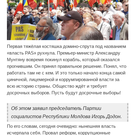
Первая тяжёлая костяшка домино-спрута под названием
Ролик длится несколько секунд, а смеяться вы
i
будете долго
«власть PAS» рухнула. Премьер-министр Александру
Мунтяну вовремя покинул корабль, который оказался
Этот танец невесты оставит вас без слов!
i
прогнившим. Он принял правильное решение. Понял, что
Пересмотрела 10 раз
работать там не с кем. И это только начало конца самой
циничной, лицемерной и коррумпированной власти за
Ржу не переставая, это видео пересмотришь не
i
всю историю страны. Общество ждёт и требует
раз
досрочных выборов. Пусть будут досрочные выборы!
Об этом заявил председатель Партии
социалистов Республики Молдова Игорь Додон.
По его словам, сегодня очевидно: нынешняя власть
исчерпала себя. Провал реформ, коррупционные