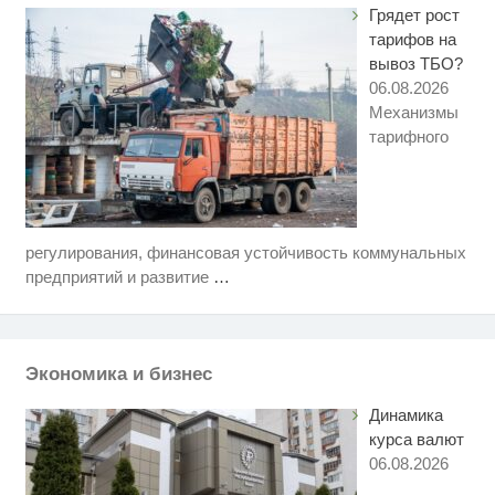
Грядет рост
тарифов на
вывоз ТБО?
06.08.2026
Механизмы
тарифного
регулирования, финансовая устойчивость коммунальных
Скрытая камера на пляже
i
Крыма: Что люди вытворяют,
предприятий и развитие
…
когда их не видят...
Королева вагона отожгла! Видео
i
не оставит равнодушным
Экономика и бизнес
"Потеряли стыд в погоне за
i
"Диором": Поплавская вмазала
Динамика
семейке Плющенко
курса валют
06.08.2026