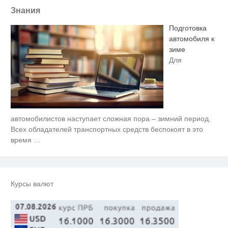
Знания
Подготовка
автомобиля к
зиме
Для
автомобилистов наступает сложная пора – зимний период.
Ролик длится пару секунд, но
i
вы будете в шоке от увиденного
Всех обладателей транспортных средств беспокоят в это
время
…
Ролик из Омска: вы будете
i
смеяться долго
Заставляли целовать ноги и
i
Курсы валют
извиняться: школьники устроили
жесткую дедовщину