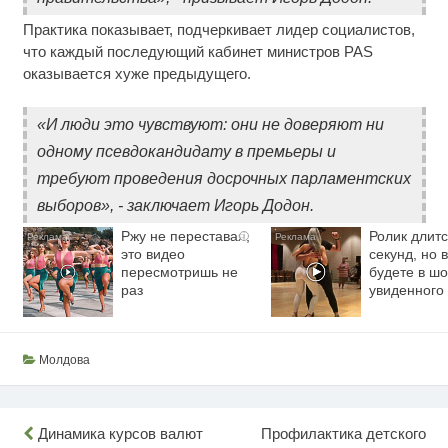
Практика показывает, подчеркивает лидер социалистов,
что каждый последующий кабинет министров PAS
оказывается хуже предыдущего.
«И люди это чувствуют: они не доверяют ни
одному псевдокандидату в премьеры и
требуют проведения досрочных парламентских
выборов», - заключает Игорь Додон.
Ржу не переставая,
Ролик длитс
i
это видео
секунд, но 
пересмотришь не
будете в шо
раз
увиденного
Молдова
Навигация
Динамика курсов валют
Профилактика детского