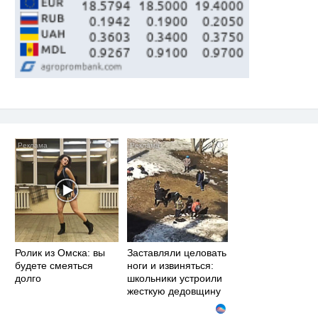
i
i
Ролик из Омска: вы
Заставляли целовать
будете смеяться
ноги и извиняться:
долго
школьники устроили
жесткую дедовщину