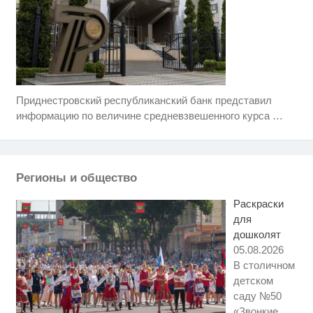
Приднестровский республиканский банк представил
Ролик длится несколько секунд,
i
а смеяться вы будете долго
информацию по величине средневзвешенного курса
…
Этот танец невесты оставит вас
i
без слов! Пересмотрела 10 раз
Регионы и общество
Ржу не переставая, это видео
i
пересмотришь не раз
Раскраски
для
дошколят
05.08.2026
В столичном
детском
саду №50
«Звонкие