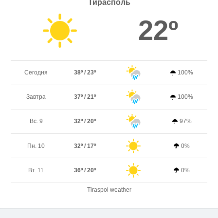
Тирасполь
22º
Сегодня
38º / 23º
100%
Завтра
37º / 21º
100%
Вс. 9
32º / 20º
97%
Пн. 10
32º / 17º
0%
Вт. 11
36º / 20º
0%
Tiraspol weather