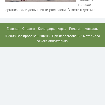
голоса»
Ролик длится пару секунд, но
i
организовали день книжки-раскраски. В гости к детям с
…
вы будете в шоке от увиденного
Ролик из Омска: вы будете
i
смеяться долго
Главная
Справка
Календарь
Карта
Религия
Контакты
Заставляли целовать ноги и
© 2008 Все права защищены. При использовании материала
i
извиняться: школьники устроили
ссылка обязательна.
жесткую дедовщину