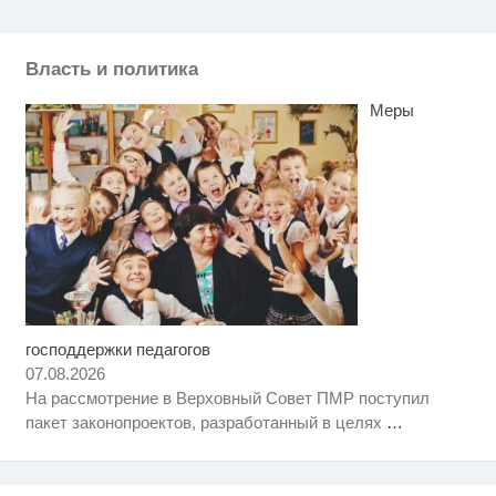
Власть и политика
Меры
господдержки педагогов
Скрытая камера на пляже
i
Крыма: Что люди вытворяют,
07.08.2026
когда их не видят...
На рассмотрение в Верховный Совет ПМР поступил
Этот танец невесты оставит вас
i
пакет законопроектов, разработанный в целях
…
без слов! Пересмотрела 10 раз
Королева вагона отожгла! Видео
i