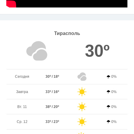
Тирасполь
30º
Сегодня
30º / 18º
0%
Завтра
33º / 16º
0%
Вт. 11
38º / 20º
0%
Ср. 12
33º / 23º
0%