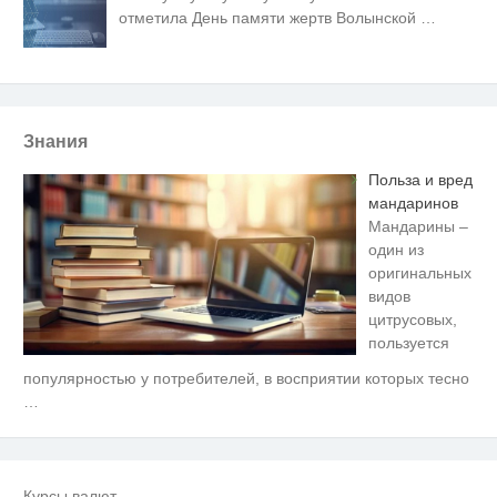
отметила День памяти жертв Волынской
…
Знания
Польза и вред
мандаринов
Мандарины –
один из
оригинальных
видов
цитрусовых,
пользуется
популярностью у потребителей, в восприятии которых тесно
Ролик длится несколько секунд,
i
а смеяться вы будете долго
…
Ролик длится пару секунд, но
i
вы будете в шоке от увиденного
Курсы валют