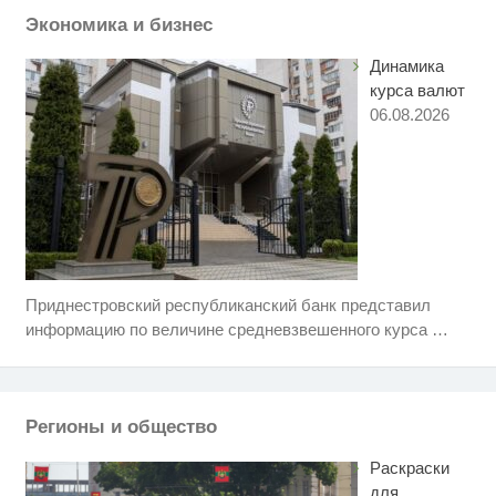
не оставит равнодушным
Экономика и бизнес
Динамика
курса валют
06.08.2026
Приднестровский республиканский банк представил
Ролик длится несколько секунд,
i
а смеяться вы будете долго
информацию по величине средневзвешенного курса
…
Ролик из Омска: вы будете
i
смеяться долго
Регионы и общество
Ржу не переставая, это видео
i
пересмотришь не раз
Раскраски
для