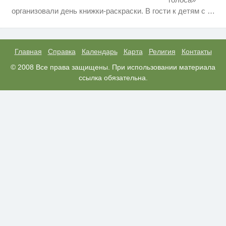
Скрытая камера на пляже
i
организовали день книжки-раскраски. В гости к детям с
…
Крыма: Что люди вытворяют,
когда их не видят...
Трубку сразу бросают: 4
i
вопроса, которые убивают
любую схему мошенников
Главная
Справка
Календарь
Карта
Религия
Контакты
Ролик из Омска: вы будете
© 2008 Все права защищены. При использовании материала
i
смеяться долго
ссылка обязательна.