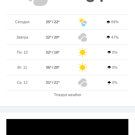
Сегодня
35º / 22º
69%
Завтра
32º / 20º
47%
Пн. 10
32º / 16º
0%
Вт. 11
36º / 20º
0%
Ср. 12
31º / 21º
0%
Tiraspol weather