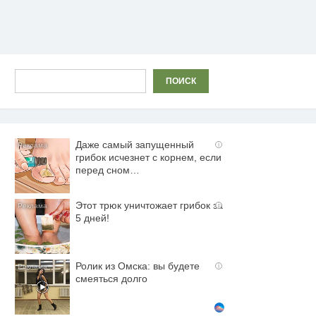
Поиск
ПОИСК
Даже самый запущенный
i
грибок исчезнет с корнем, если
перед сном…
Этот трюк уничтожает грибок за
i
5 дней!
Ролик из Омска: вы будете
i
смеяться долго