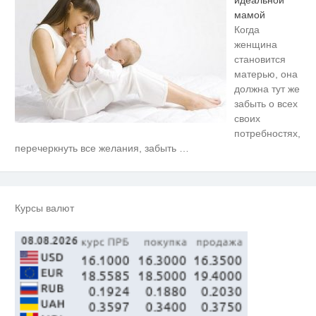
идеальной
мамой
Когда
женщина
становится
матерью, она
должна тут же
забыть о всех
своих
потребностях,
Ролик длится несколько секунд,
i
перечеркнуть все желания, забыть
…
а смеяться вы будете долго
Трубку сразу бросают: 4
i
вопроса, которые убивают
любую схему мошенников
Курсы валют
Ролик из Омска: вы будете
i
смеяться долго