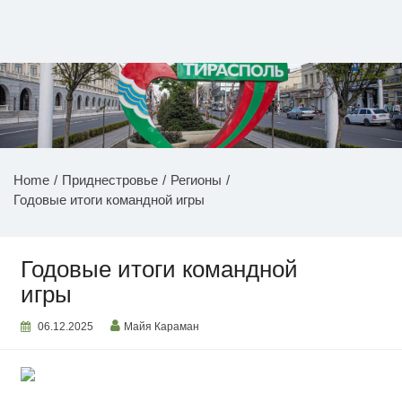
Перейти
к
содержимому
НОВОСТИ ПРИДНЕСТРОВЬЯ
Home
Приднестровье
Регионы
Годовые итоги командной игры
Годовые итоги командной
игры
06.12.2025
Майя Караман