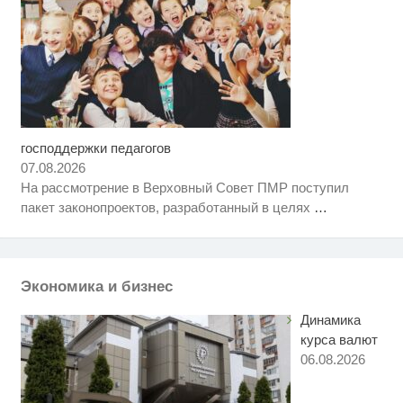
господдержки педагогов
Скрытая камера на пляже
i
Крыма: Что люди вытворяют,
07.08.2026
когда их не видят...
На рассмотрение в Верховный Совет ПМР поступил
Ролик длится пару секунд, но
i
пакет законопроектов, разработанный в целях
…
вы будете в шоке от увиденного
Королева вагона отожгла! Видео
i
не оставит равнодушным
Экономика и бизнес
Динамика
курса валют
06.08.2026