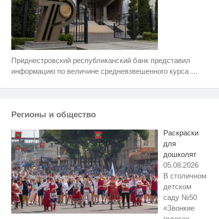
Приднестровский республиканский банк представил
Ролик длится несколько секунд,
i
а смеяться вы будете долго
информацию по величине средневзвешенного курса
…
Ржу не переставая, это видео
i
пересмотришь не раз
Регионы и общество
Этот танец невесты оставит вас
i
без слов! Пересмотрела 10 раз
Раскраски
для
дошколят
05.08.2026
В столичном
детском
саду №50
«Звонкие
голоса»