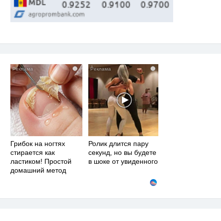
i
i
Грибок на ногтях
Ролик длится пару
стирается как
секунд, но вы будете
ластиком! Простой
в шоке от увиденного
домашний метод