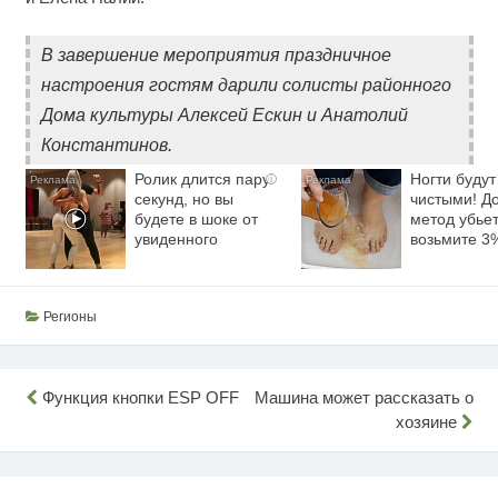
В завершение мероприятия праздничное
настроения гостям дарили солисты районного
Дома культуры Алексей Ескин и Анатолий
Константинов.
Ролик длится пару
Ногти будут
i
секунд, но вы
чистыми! Д
будете в шоке от
метод убьет
увиденного
возьмите 
Регионы
Навигация
Функция кнопки ESP OFF
Машина может рассказать о
хозяине
по
записям