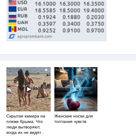
i
i
Скрытая камера на
Женские носки для
пляже Крыма: Что
топтания чувств
люди вытворяют,
когда их не видят...