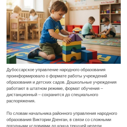
Дубоссарское управление народного образования
Ролик длится несколько секунд, а смеяться вы
i
будете долго
проинформировало о формате работы учреждений
образования и детских садов. Дошкольные учреждения
Ржу не переставая, это видео пересмотришь не
i
работают в штатном режиме, формат обучения –
раз
дистанционный – сохранится до специального
распоряжения.
Ролик длится пару секунд, но вы будете в шоке
i
от увиденного
По словам начальника районного управления народного
образования Виктории Дзенган, в связи со сложными
погодными условиями до конца текущей недели