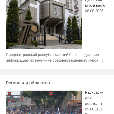
курса валют
06.08.2026
Приднестровский республиканский банк представил
Скрытая камера на пляже
i
Крыма: Что люди вытворяют,
информацию по величине средневзвешенного курса
…
когда их не видят...
Ржу не переставая, это видео
i
пересмотришь не раз
Регионы и общество
Ролик длится пару секунд, но
i
вы будете в шоке от увиденного
Раскраски
для
дошколят
05.08.2026