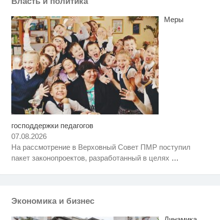
Власть и политика
Меры
господдержки педагогов
Ролик длится несколько секунд,
i
а смеяться вы будете долго
07.08.2026
На рассмотрение в Верховный Совет ПМР поступил
Королева вагона отожгла! Видео
i
пакет законопроектов, разработанный в целях
…
не оставит равнодушным
Ролик из Омска: вы будете
i
смеяться долго
Экономика и бизнес
Динамика