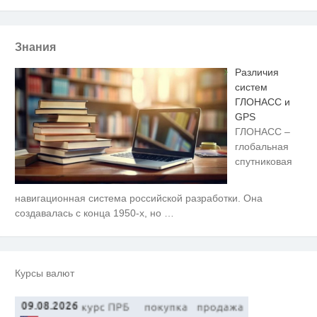
Знания
Различия
систем
ГЛОНАСС и
GPS
ГЛОНАСС –
глобальная
спутниковая
навигационная система российской разработки. Она
Скрытая камера на пляже
i
Крыма: Что люди вытворяют,
создавалась с конца 1950-х, но
…
когда их не видят...
Женские носки для топтания
i
чувств
Курсы валют
Этот танец невесты оставит вас
i
без слов! Пересмотрела 10 раз