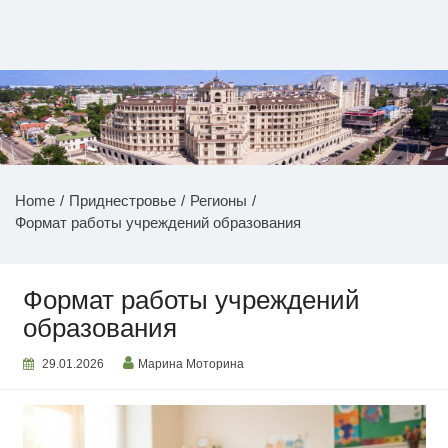
Перейти
к
содержимому
НОВОСТИ ПРИДНЕСТРОВЬЯ
Home
Приднестровье
Регионы
Формат работы учреждений образования
Формат работы учреждений
образования
29.01.2026
Марина Моторина