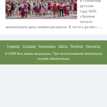
В столичном
детском
саду №50
«Звонкие
голоса»
Ролик длится несколько секунд,
i
организовали день книжки-раскраски. В гости к детям с
…
а смеяться вы будете долго
Женские носки для топтания
i
чувств
Главная
Справка
Календарь
Карта
Религия
Контакты
Этот танец невесты оставит вас
© 2008 Все права защищены. При использовании материала
i
без слов! Пересмотрела 10 раз
ссылка обязательна.