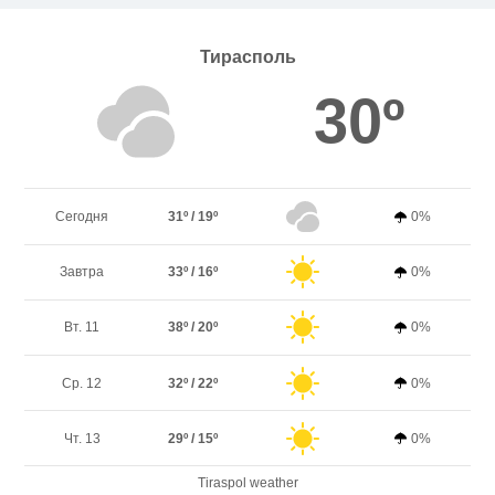
Тирасполь
30º
Сегодня
31º / 19º
0%
Завтра
33º / 16º
0%
Вт. 11
38º / 20º
0%
Ср. 12
32º / 22º
0%
Чт. 13
29º / 15º
0%
Tiraspol weather