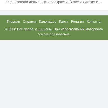
организовали день книжки-раскраски. В гости к детям с
…
без слов! Пересмотрела 10 раз
Королева вагона отожгла! Видео
i
не оставит равнодушным
Главная
Справка
Календарь
Карта
Религия
Контакты
Ролик длится пару секунд, но
© 2008 Все права защищены. При использовании материала
i
вы будете в шоке от увиденного
ссылка обязательна.