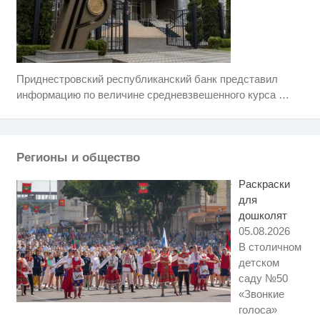
Приднестровский республиканский банк представил
Ролик длится несколько секунд,
i
а смеяться вы будете долго
информацию по величине средневзвешенного курса
…
Скрытая камера на пляже
i
Крыма: Что люди вытворяют,
когда их не видят...
Регионы и общество
Ржу не переставая, это видео
i
пересмотришь не раз
Раскраски
для
дошколят
05.08.2026
В столичном
детском
саду №50
«Звонкие
голоса»
Этот танец невесты оставит вас
i