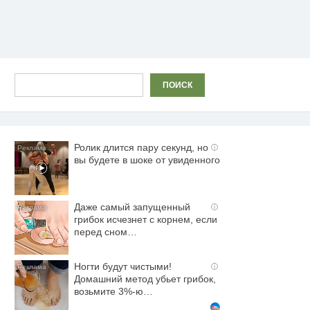
Поиск
ПОИСК
Ролик длится пару секунд, но
i
вы будете в шоке от увиденного
Даже самый запущенный
i
грибок исчезнет с корнем, если
перед сном…
Ногти будут чистыми!
i
Домашний метод убьет грибок,
возьмите 3%-ю…