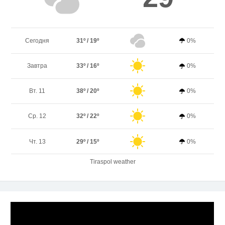
Сегодня
31º / 19º
0%
Завтра
33º / 16º
0%
Вт. 11
38º / 20º
0%
Ср. 12
32º / 22º
0%
Чт. 13
29º / 15º
0%
Tiraspol weather