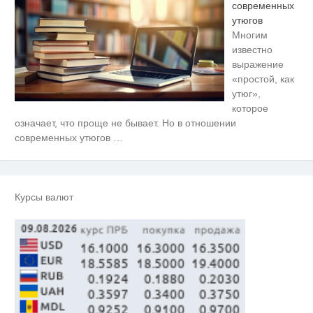
современных
утюгов
Многим
известно
выражение
«простой, как
утюг»,
которое
Ролик длится несколько секунд,
i
означает, что проще не бывает. Но в отношении
а смеяться вы будете долго
современных утюгов
…
Скрытая камера на пляже
i
Крыма: Что люди вытворяют,
когда их не видят...
Курсы валют
Ролик длится пару секунд, но
i
вы будете в шоке от увиденного