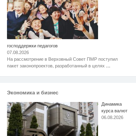
господдержки педагогов
Этот танец невесты оставит вас
i
без слов! Пересмотрела 10 раз
07.08.2026
На рассмотрение в Верховный Совет ПМР поступил
Королева вагона отожгла! Видео
i
пакет законопроектов, разработанный в целях
…
не оставит равнодушным
Ролик из Омска: вы будете
i
смеяться долго
Экономика и бизнес
Динамика
курса валют
06.08.2026