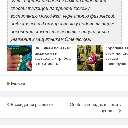
ну-ка, парни!» остаётся важной традицией,
способствующей патриотическому
воспитанию молодёжи, укреплению физической
подготовки и формированию у подрастающего
поколения ответственности, дисциплины и
уважения к защитникам Отечества.
За 5 дней исчезнет
Королева в
i
даже самый
отожгла! Ви
застарелый грибок:
оставит
вот хитрость
равнодушн
Регионы
Навигация
В ожидании развязки
Особый порядок выплаты
зарплаты
по
записям