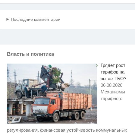
Последние комментарии
Власть и политика
Грядет рост
тарифов на
вывоз ТБО?
06.08.2026
Механизмы
тарифного
регулирования, финансовая устойчивость коммунальных
Ролик длится пару секунд, но
i
вы будете в шоке от увиденного