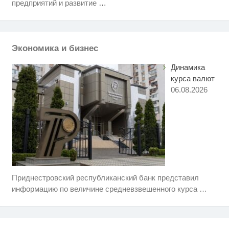
предприятий и развитие
…
Ролик из Омска: вы будете
i
смеяться долго
Экономика и бизнес
Никогда не храните огурцы в
i
холодильнике: есть один
Динамика
маленький секрет
курса валют
06.08.2026
Приднестровский республиканский банк представил
Скрытая камера на пляже
i
Крыма: Что люди вытворяют,
информацию по величине средневзвешенного курса
…
когда их не видят...
Ролик длится несколько секунд,
i
а смеяться вы будете долго