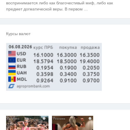
воспринимается либо как благочестивый миф, либо как
Этот танец невесты оставит вас
i
без слов! Пересмотрела 10 раз
предмет догматической веры. В первом
…
Взломали Telegram Собчак - вот
i
что нашлось в переписках
Курсы валют
Ржу не переставая, это видео
i
пересмотришь не раз
i
i