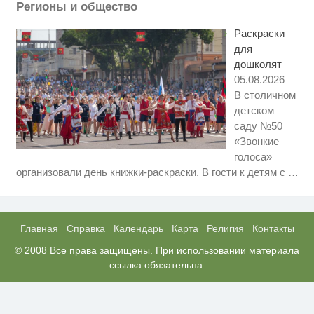
Регионы и общество
"Потеряли стыд в погоне за
i
"Диором": Поплавская вмазала
Раскраски
семейке Плющенко
для
дошколят
05.08.2026
В столичном
детском
саду №50
«Звонкие
голоса»
Этот танец невесты оставит вас
i
организовали день книжки-раскраски. В гости к детям с
…
без слов! Пересмотрела 10 раз
Взломали Telegram Собчак - вот
i
что нашлось в переписках
Главная
Справка
Календарь
Карта
Религия
Контакты
Королева вагона отожгла! Видео
© 2008 Все права защищены. При использовании материала
i
не оставит равнодушным
ссылка обязательна.