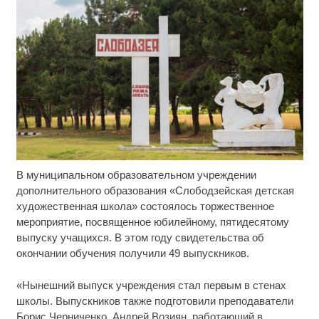
В муниципальном образовательном учреждении
Скрытая камера на пляже Крыма: Что люди
i
вытворяют, когда их не видят...
дополнительного образования «Слободзейская детская
художественная школа» состоялось торжественное
Ролик длится несколько секунд, а смеяться вы
i
мероприятие, посвященное юбилейному, пятидесятому
будете долго
выпуску учащихся. В этом году свидетельства об
окончании обучения получили 49 выпускников.
Королева вагона отожгла! Видео не оставит
i
равнодушным
«Нынешний выпуск учреждения стал первым в стенах
школы. Выпускников также подготовили преподаватели
Борис Черниченко, Андрей Возиян, работающий в