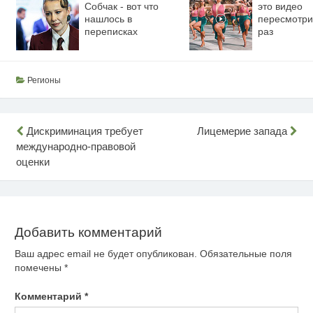
Собчак - вот что
это видео
нашлось в
пересмотри
переписках
раз
Регионы
Навигация
Дискриминация требует
Лицемерие запада
международно-правовой
по
оценки
записям
Добавить комментарий
Ваш адрес email не будет опубликован.
Обязательные поля
помечены
*
Комментарий
*