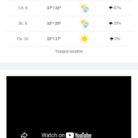
Сб. 8
37º / 22º
87%
Вс. 9
32º / 20º
20%
Пн. 10
32º / 17º
0%
Tiraspol weather