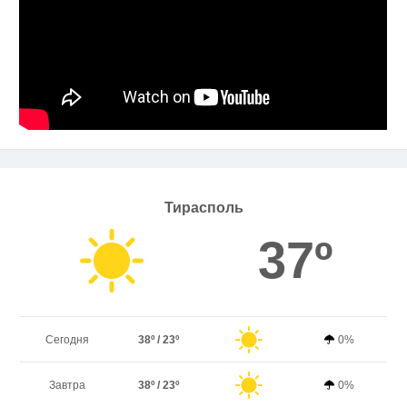
Тирасполь
37º
Сегодня
38º / 23º
0%
Завтра
38º / 23º
0%