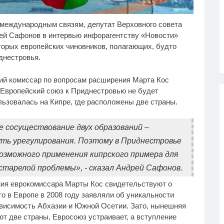
 международным связям, депутат Верховного совета
лик длится несколько
Канадская гимнастка
i
i
кунд, а смеяться вы
Беззубенко призналась,
ей Сафонов в интервью инфорагентству «Новости»
дете долго
чем ее разочаровала
торых европейских чиновников, полагающих, будто
Москва
днестровья.
ий комиссар по вопросам расширения Марта Кос
 Европейский союз к Приднестровью не будет
льзовалась на Кипре, где расположены две страны.
е сосуществование двух образований –
уть урегулирования. Поэтому в Приднестровье
озможного применения кипрского примера для
старелой проблемы», - сказал Андрей Сафонов.
ния еврокомиссара Марты Кос свидетельствуют о
о в Европе в 2008 году заявляли об уникальности
зависимость Абхазии и Южной Осетии. Зато, нынешняя
ют две страны, Евросоюз устраивает, а вступление