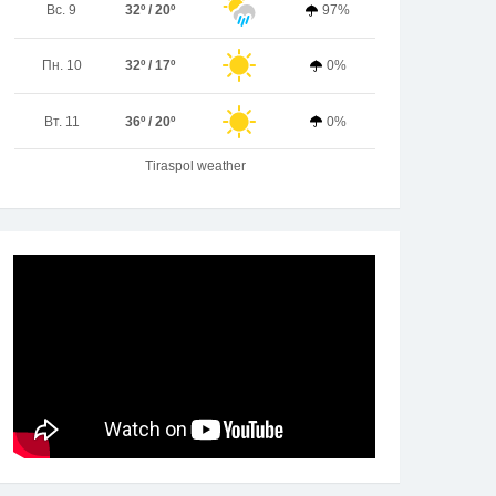
Вс. 9
32º / 20º
97%
Пн. 10
32º / 17º
0%
Вт. 11
36º / 20º
0%
Tiraspol weather