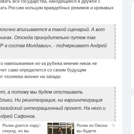
овать все государства, находящиеся в дружбе с
сать Россию кольцом враждебных режимов и кровавых
лично вписывается в такой сценарий. А вот
никак. Отсюда принудительно путем так
 в состав Молдавии», - подчеркивает Андрей
то навязываемое из-за рубежа мнение никак не
очет само определится со своим будущим
т «хозяева жизни» на западе.
ет, а потому мы будем отстаивать
лики. Ни реинтеграция, ни евроинтеграция
разийский интеграционный проект. На него и
ндрей Сафонов.
Ролик длится пару
Ролик из Омска:
i
i
секунд, но вы
вы будете