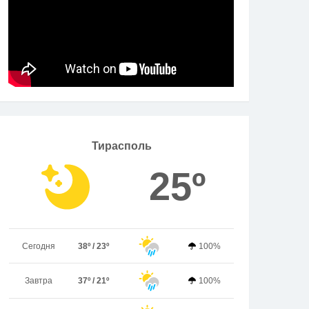
Тирасполь
25º
Сегодня
38º / 23º
100%
Завтра
37º / 21º
100%