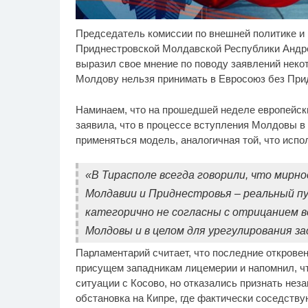
Председатель комиссии по внешней политике и
Скрытая камера на
Ро
i
пляже Крыма: Что люди
се
Приднестровской Молдавской Республики Андр
вытворяют, когда их не
бу
выразил свое мнение по поводу заявлений неко
видят...
Молдову нельзя принимать в Евросоюз без При
Наминаем, что на прошедшей неделе европейск
заявила, что в процессе вступления Молдовы в
применяться модель, аналогичная той, что испо
«В Тирасполе всегда говорили, что мирно
Молдавии и Приднестровья – реальный п
категорично не согласны с отрицанием в
Молдовы и в целом для урегулирования за
Парламентарий считает, что последние открове
присущем западникам лицемерии и напомнил, чт
ситуации с Косово, но отказались признать не
обстановка на Кипре, где фактически соседству