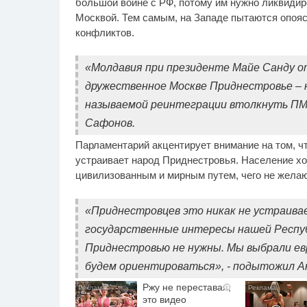
большой войне с РФ, потому им нужно ликвидир
Москвой. Тем самым, на Западе пытаются опоя
конфликтов.
«Молдавия при президенте Майе Санду от
дружественное Москве Приднестровье – 
называемой реинтеграции втолкнуть ПМР
Сафонов.
Парламентарий акцентирует внимание на том, ч
устраивает народ Приднестровья. Население х
цивилизованным и мирным путем, чего не желаю
«Приднестровцев это никак не устраива
государственные интересы нашей Респуб
Приднестровью не нужны. Мы выбрали ев
будем ориентироваться», - подытожил А
Ржу не переставая,
i
это видео