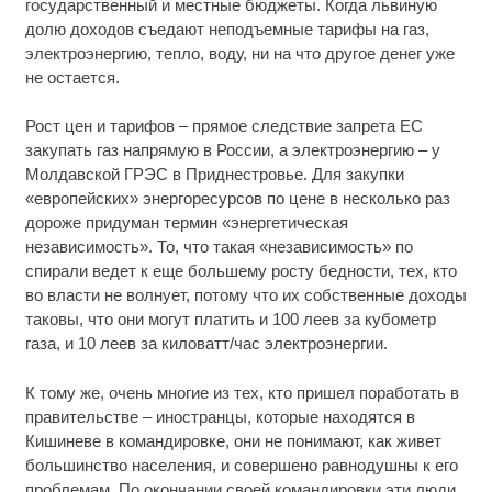
государственный и местные бюджеты. Когда львиную
долю доходов съедают неподъемные тарифы на газ,
электроэнергию, тепло, воду, ни на что другое денег уже
не остается.
Рост цен и тарифов – прямое следствие запрета ЕС
закупать газ напрямую в России, а электроэнергию – у
Молдавской ГРЭС в Приднестровье. Для закупки
«европейских» энергоресурсов по цене в несколько раз
дороже придуман термин «энергетическая
независимость». То, что такая «независимость» по
спирали ведет к еще большему росту бедности, тех, кто
во власти не волнует, потому что их собственные доходы
таковы, что они могут платить и 100 леев за кубометр
газа, и 10 леев за киловатт/час электроэнергии.
К тому же, очень многие из тех, кто пришел поработать в
правительстве – иностранцы, которые находятся в
Кишиневе в командировке, они не понимают, как живет
большинство населения, и совершено равнодушны к его
проблемам. По окончании своей командировки эти люди