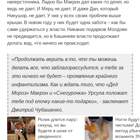
наперсточника. Ладно бы Макрон дал каких-то денег, но
ведь не дает. И Мерц не дает. И даже Дан, который
Никушор, не дает. У них у всех своих проблем выше
крыши. В новом году у них будет одна забота – как бы
сами удержаться у власти. Никаких подарков Молдове
не предвидится, но в Кишиневе власти продолжают
делать вид, что ничего не происходит.
«Продолжать верить в то, что ты можешь
делать все, что заблагорассудится, и тебе за
это ничего не будет – проявление крайнего
инфантилизма. Как и ждать того, что «Дед
Мороз» Макрон и «Снегурочка» Урсула положат
тебе под елочку какие-то подарки», - заключает
Дмитрий Чубашенко.
Ролик длится пару
Ногти будут
i
секунд, но вы
чистыми! Д
будете в шоке от
метод убьет
увиденного
возьмите 