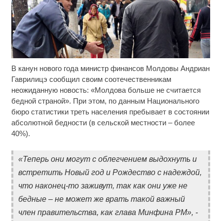
В канун нового года министр финансов Молдовы Андриан
Этот танец невесты оставит вас без слов!
i
Пересмотрела 10 раз
Гаврилицэ сообщил своим соотечественникам
неожиданную новость: «Молдова больше не считается
Никогда не храните огурцы в холодильнике: есть
i
бедной страной». При этом, по данным Национального
один маленький секрет
бюро статистики треть населения пребывает в состоянии
абсолютной бедности (в сельской местности – более
Публичный удар Зеленскому от Кличко: это
i
40%).
настоящий вызов
«Теперь они могут с облегчением выдохнуть и
встретить Новый год и Рождество с надеждой,
что наконец-то заживут, так как они уже не
бедные – не может же врать такой важный
член правительства, как глава Минфина РМ», -