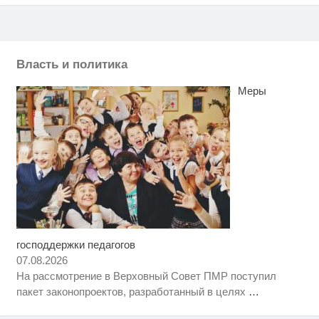
Власть и политика
Меры
господдержки педагогов
Ролик длится пару секунд, но
i
вы будете в шоке от увиденного
07.08.2026
На рассмотрение в Верховный Совет ПМР поступил
Королева вагона отожгла! Видео
i
пакет законопроектов, разработанный в целях
…
не оставит равнодушным