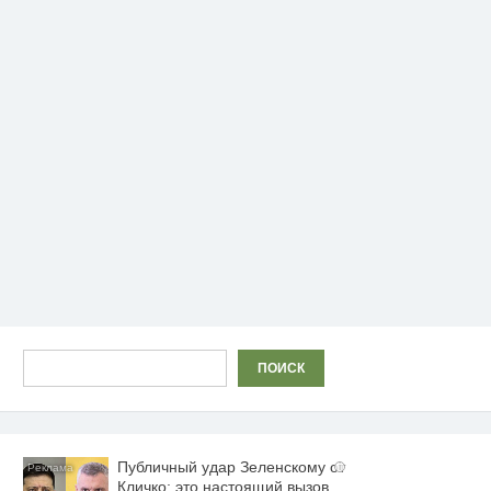
Поиск
ПОИСК
Публичный удар Зеленскому от
i
Кличко: это настоящий вызов