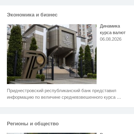
Ржу не переставая, это видео
i
пересмотришь не раз
Экономика и бизнес
Динамика
курса валют
06.08.2026
Приднестровский республиканский банк представил
Этот танец невесты оставит вас
i
без слов! Пересмотрела 10 раз
информацию по величине средневзвешенного курса
…
Никогда не храните огурцы в
i
холодильнике: есть один
маленький секрет
Регионы и общество
Публичный удар Зеленскому от
i
Кличко: это настоящий вызов