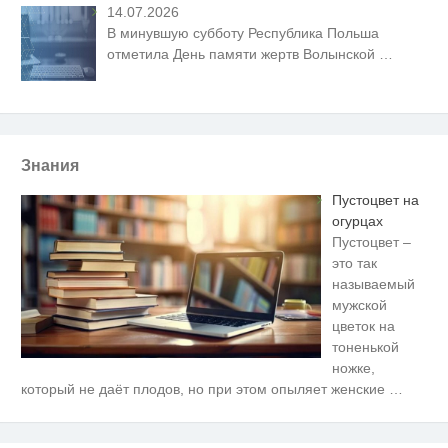
14.07.2026
В минувшую субботу Республика Польша
отметила День памяти жертв Волынской
…
Знания
Пустоцвет на
огурцах
Пустоцвет –
это так
называемый
мужской
цветок на
тоненькой
ножке,
Ролик длится несколько секунд,
i
который не даёт плодов, но при этом опыляет женские
…
а смеяться вы будете долго
Скрытая камера на пляже
i