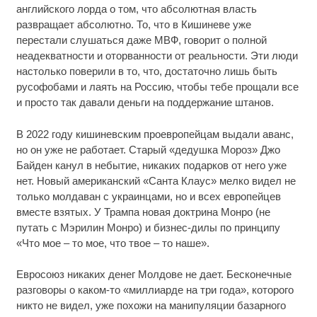
английского лорда о том, что абсолютная власть
развращает абсолютно. То, что в Кишиневе уже
перестали слушаться даже МВФ, говорит о полной
неадекватности и оторванности от реальности. Эти люди
настолько поверили в то, что, достаточно лишь быть
русофобами и лаять на Россию, чтобы тебе прощали все
и просто так давали деньги на поддержание штанов.
В 2022 году кишиневским проевропейцам выдали аванс,
но он уже не работает. Старый «дедушка Мороз» Джо
Байден канул в небытие, никаких подарков от него уже
нет. Новый американский «Санта Клаус» мелко видел не
только молдаван с украинцами, но и всех европейцев
вместе взятых. У Трампа новая доктрина Монро (не
путать с Мэрилин Монро) и бизнес-дилы по принципу
«Что мое – то мое, что твое – то наше».
Евросоюз никаких денег Молдове не дает. Бесконечные
разговоры о каком-то «миллиарде на три года», которого
никто не видел, уже похожи на манипуляции базарного