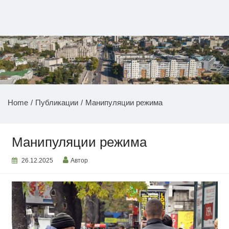
Перейти
к
содержимому
НОВОСТИ ПРИДНЕСТРОВЬЯ
Home
Публикации
Манипуляции режима
Манипуляции режима
26.12.2025
Автор