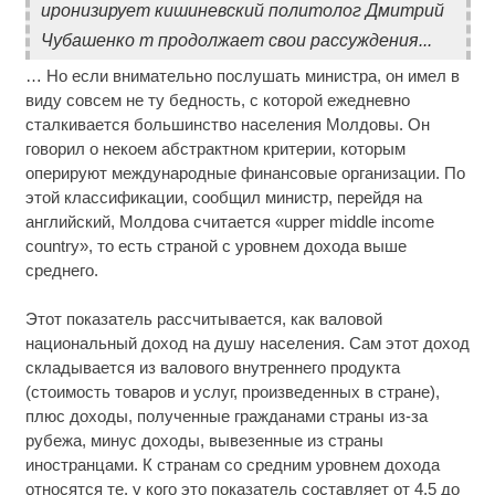
иронизирует кишиневский политолог Дмитрий
Чубашенко т продолжает свои рассуждения...
… Но если внимательно послушать министра, он имел в
виду совсем не ту бедность, с которой ежедневно
сталкивается большинство населения Молдовы. Он
говорил о некоем абстрактном критерии, которым
оперируют международные финансовые организации. По
этой классификации, сообщил министр, перейдя на
английский, Молдова считается «upper middle income
country», то есть страной с уровнем дохода выше
среднего.
Этот показатель рассчитывается, как валовой
национальный доход на душу населения. Сам этот доход
складывается из валового внутреннего продукта
(стоимость товаров и услуг, произведенных в стране),
плюс доходы, полученные гражданами страны из-за
рубежа, минус доходы, вывезенные из страны
иностранцами. К странам со средним уровнем дохода
относятся те, у кого это показатель составляет от 4,5 до