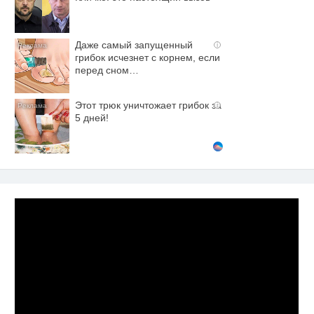
Даже самый запущенный
i
грибок исчезнет с корнем, если
перед сном…
Этот трюк уничтожает грибок за
i
5 дней!