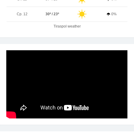
Ср. 12
30º / 23º
0%
Tiraspol weather