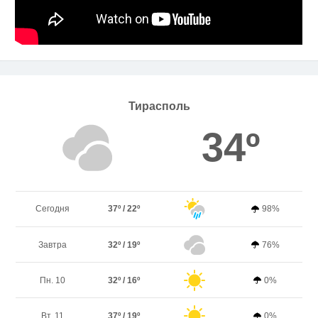
Тирасполь
34º
Сегодня
37º / 22º
98%
Завтра
32º / 19º
76%
Пн. 10
32º / 16º
0%
Вт. 11
37º / 19º
0%