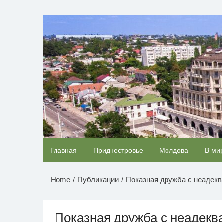
Перейти
к
НОВОСТИ ПРИДНЕСТР
содержимому
Ролик длится несколько секунд, а смеяться
Главная
Приднестровье
Молдова
В ми
будете долго
Home
Публикации
Показная дружба с неадек
Показная дружба с неадекв