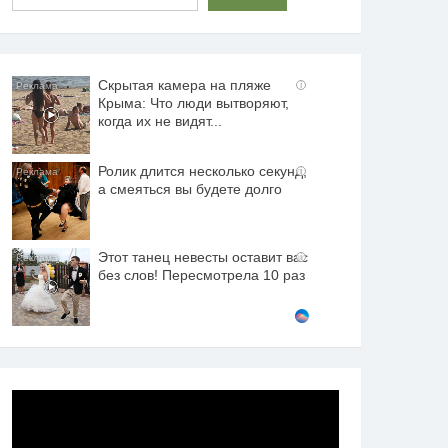
Скрытая камера на пляже
i
Крыма: Что люди вытворяют,
когда их не видят...
Ролик длится несколько секунд,
i
а смеяться вы будете долго
Этот танец невесты оставит вас
i
без слов! Пересмотрела 10 раз