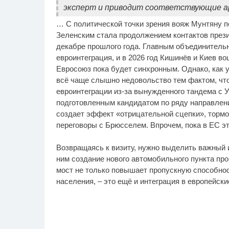
эксперт и приводит соответствующие 
… С политической точки зрения вояж Мунтяну по
Зеленским стала продолжением контактов презид
декабре прошлого года. Главным объединитель
евроинтеграция, и в 2026 год Кишинёв и Киев во
Евросоюз пока будет синхронным. Однако, как у
всё чаще слышно недовольство тем фактом, что
евроинтеграции из-за вынужденного тандема с 
подготовленным кандидатом по ряду направлени
создает эффект «отрицательной сцепки», тормо
переговоры с Брюсселем. Впрочем, пока в ЕС эт
Возвращаясь к визиту, нужно выделить важный 
ним создание нового автомобильного пункта пр
мост не только повышает пропускную способнос
населения, – это ещё и интеграция в европейск