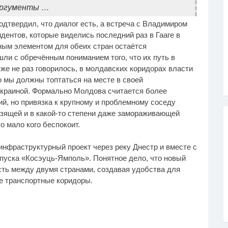
аргументы …
дтвердил, что диалог есть, а встреча с Владимиром
ентов, которые виделись последний раз в Гааге в
ным элементом для обеих стран остаётся
шли с обречённым пониманием того, что их путь в
же не раз говорилось, в молдавских коридорах власти
 мы должны топтаться на месте в своей
Украиной. Формально Молдова считается более
й, но привязка к крупному и проблемному соседу
зящей и в какой-то степени даже замораживающей
о мало кого беспокоит.
инфраструктурный проект через реку Днестр и вместе с
опуска «Косэуць-Ямполь». Понятное дело, что новый
ть между двумя странами, создавая удобства для
ие транспортные коридоры.