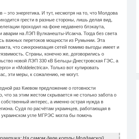
– это энергетика. И тут, несмотря на то, что Молдова
риходится грести в разные стороны, лишь делая вид,
делегации проходил на фоне недавнего блэкаута,
 и аварии на ЛЭП Вулканешты-Исакча. Тогда без света
сь важных перетоков мощности из Румынии. Эта
акта, что синхронизация сетей помимо выгоды имеет и
язвимость. Страны, конечно же, договорились о
льство новой ЛЭП 330 кВ Бельцы-Днестровская ГЭС, а
го» и «Moldelectrica». Только вот купировать
ас, эти меры, к сожалению, не могут.
едной раз Киевом предложение о готовности
 что за этим жестом скрывается не столько забота о
 собственный интерес, а именно острая нужда в
егиона. Судя по расчётам украинцев, работающая в
 украинском угле МГРЭС могла бы помочь
ргетика: На самом деле котлы Молдавской