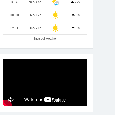
Вс. 9
32º / 20º
97%
Пн. 10
32º / 17º
0%
Вт. 11
36º / 20º
0%
Tiraspol weather