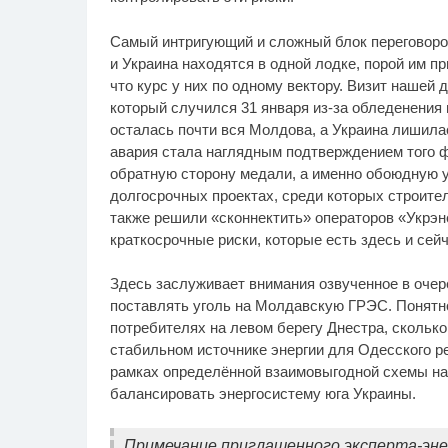
Самый интригующий и сложный блок переговоров 
и Украина находятся в одной лодке, порой им п
что курс у них по одному вектору. Визит нашей 
который случился 31 января из-за обледенения
осталась почти вся Молдова, а Украина лишила
авария стала наглядным подтверждением того ф
обратную сторону медали, а именно обоюдную у
долгосрочных проектах, среди которых строите
также решили «сконнектить» операторов «Укрэнер
краткосрочные риски, которые есть здесь и сейч
Здесь заслуживает внимания озвученное в очер
поставлять уголь на Молдавскую ГРЭС. Понятно,
потребителях на левом берегу Днестра, сколько
стабильном источнике энергии для Одесского р
рамках определённой взаимовыгодной схемы на
балансировать энергосистему юга Украины.
Примечание приглашенного эксперта-эне