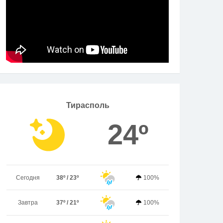
Тирасполь
24º
Сегодня
38º / 23º
100%
Завтра
37º / 21º
100%