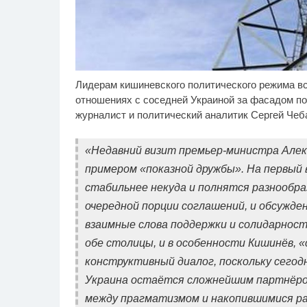
Лидерам кишиневского политического режима в
Ролик длится пару
Ро
i
секунд, но вы будете в
бу
отношениях с соседней Украиной за фасадом по
шоке от увиденного
журналист и политический аналитик Сергей Чеб
«Недавний визит премьер-министра Алек
примером «показной дружбы». На первый
стабильнее некуда и полнятся разнообр
очередной порции соглашений, и обсужден
взаимные слова поддержки и солидарност
обе столицы, и в особенности Кишинёв,
конструктивный диалог, поскольку сегодн
Украина остаётся сложнейшим партнёром
между прагматизмом и накопившимися ра