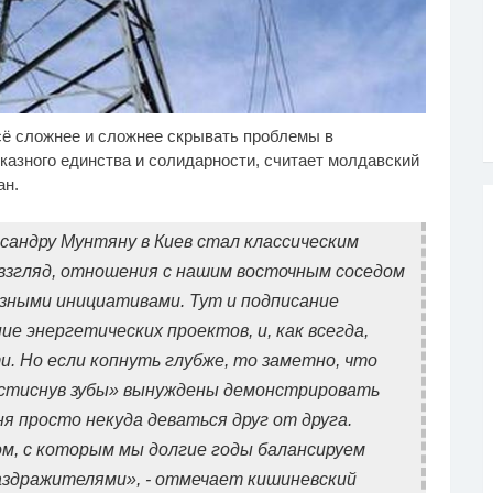
сё сложнее и сложнее скрывать проблемы в
лик из Омска: вы
Скрытые признаки рака:
i
i
дете смеяться долго
на такое никто не
казного единства и солидарности, считает молдавский
обращает внимание, а
ан.
зря!
сандру Мунтяну в Киев стал классическим
 взгляд, отношения с нашим восточным соседом
азными инициативами. Тут и подписание
ие энергетических проектов, и, как всегда,
и. Но если копнуть глубже, то заметно, что
 «стиснув зубы» вынуждены демонстрировать
я просто некуда деваться друг от друга.
, с которым мы долгие годы балансируем
здражителями», - отмечает кишиневский