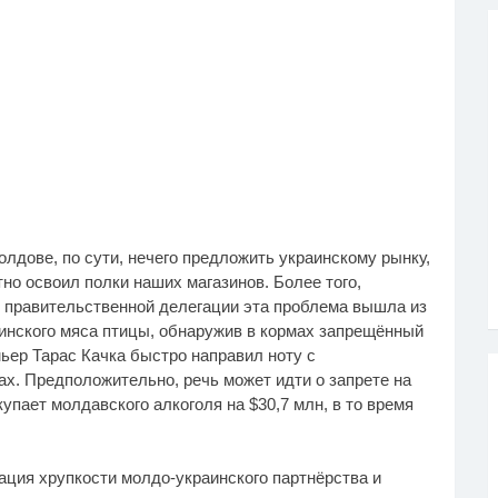
олдове, по сути, нечего предложить украинскому рынку,
тно освоил полки наших магазинов. Более того,
й правительственной делегации эта проблема вышла из
аинского мяса птицы, обнаружив в кормах запрещённый
мьер Тарас Качка быстро направил ноту с
х. Предположительно, речь может идти о запрете на
купает молдавского алкоголя на $30,7 млн, в то время
ция хрупкости молдо-украинского партнёрства и