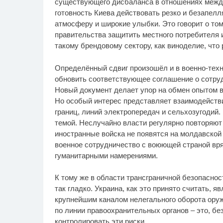
существующего дисбаланса в отношениях между
готовность Киева действовать резко и безапел
атмосферу и широкие улыбки. Это говорит о том
правительства защитить местного потребителя и
такому брендовому сектору, как виноделие, чт
Определённый сдвиг произошёл и в военно-техн
обновить соответствующее соглашение о сотруд
Новый документ делает упор на обмен опытом в 
Но особый интерес представляет взаимодействи
границ, линий электропередач и сельхозугодий. 
темой. Неслучайно власти регулярно повторяют 
иностранные войска не появятся на молдавской 
военное сотрудничество с воюющей страной вр
гуманитарными намерениями.
К тому же в области трансграничной безопасност
так гладко. Украина, как это принято считать, я
крупнейшим каналом нелегального оборота оруж
по линии правоохранительных органов – это, бе
контролировать эти риски.