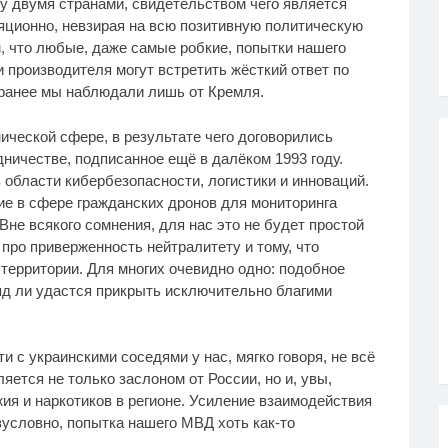
 двумя странами, свидетельством чего является
ляционно, невзирая на всю позитивную политическую
, что любые, даже самые робкие, попытки нашего
 производителя могут встретить жёсткий ответ по
о ранее мы наблюдали лишь от Кремля.
ической сфере, в результате чего договорились
ничестве, подписанное ещё в далёком 1993 году.
области кибербезопасности, логистики и инноваций.
е в сфере гражданских дронов для мониторинга
Вне всякого сомнения, для нас это не будет простой
про приверженность нейтралитету и тому, что
территории. Для многих очевидно одно: подобное
яд ли удастся прикрыть исключительно благими
и с украинскими соседями у нас, мягко говоря, не всё
вляется не только заслоном от России, но и, увы,
ия и наркотиков в регионе. Усиление взаимодействия
зусловно, попытка нашего МВД хоть как-то