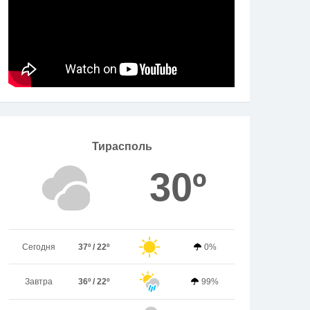
Тирасполь
30º
Сегодня
37º / 22º
0%
Завтра
36º / 22º
99%