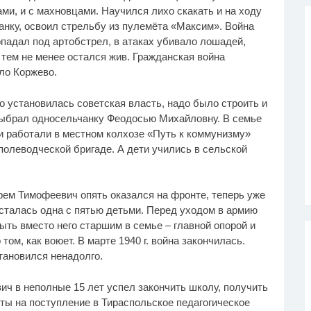
ами, и с махновцами. Научился лихо скакать и на ходу
анку, освоил стрельбу из пулемёта «Максим». Война
падал под артобстрел, в атаках убивало лошадей,
 тем не менее остался жив. Гражданская война
ело Коржево.
о установилась советская власть, надо было строить и
выбрал односельчанку Феодосью Михайловну. В семье
и работали в местном колхозе «Путь к коммунизму»
полеводческой бригаде. А дети учились в сельской
фрем Тимофеевич опять оказался на фронте, теперь уже
осталась одна с пятью детьми. Перед уходом в армию
ыть вместо него старшим в семье – главной опорой и
ом, как воюет. В марте 1940 г. война закончилась.
тановился ненадолго.
ч в неполные 15 лет успел закончить школу, получить
ты на поступление в Тираспольское педагогическое