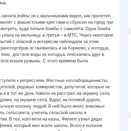
на.
 начала войны он с мальчишками видел, как пролетел
амолёт с фашистскими крестами и сбросил на город три
мотреть, куда попали бомбы с самолёта. Одна бомба
 упала на мельницу, а третья – в МТС. Через некоторое
рытий с опаской и интересом наблюдали за этим
ранспортёров остановилась и на Коржево, у колодца.
 пояс, достали воды из колодца, плескались друг в
 сёла вошли румыны. С этого времени была
иступили к репрессиям. Местные коллаборационисты,
дителей, рядовых коммунистов, депутатов, которые не
 и в тот же день повели на расстрел на окраину села.
нике, на окраине села. Вдруг, на полевой дороге,
бычную колонну людей. В ней было много знакомых
ль сельсовета, учитель сельской школы и
и. В тех, кого вели на казнь, Филипп узнал дядю
еева, который жил возле школы. Всего в колонне