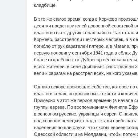
кладбище.
В это же самое время, когда в Коржево произош
десятки представителей довоенной советской в
власти во всех других сёлах района. Так стало 
Коржево, расстреляли шестерых человек, а в с
погибло от рук карателей пятеро, а в Магале, 
первую половину сентября 1941 года в сёлах Д
более отдалённых от Дубоссар сёлах каратель
всего жителей: в селе Дойбаны-1 расстреляли 2
вели к оврагам на расстрел всех, на кого указы
Однако вскоре произошло событие, которое по 
власти в сёлах, по уровню жестокости и колич
Примерно в этот же период времени (в начале с
группы евреев. По воспоминаниям Филиппа Ефр
в основном русские, украинцы и евреи. С начал
под конвоем немецких солдат стали прибывать
населения пошли слухи, что якобы евреев собир
Одесской области и из Молдавии, чтобы потом о