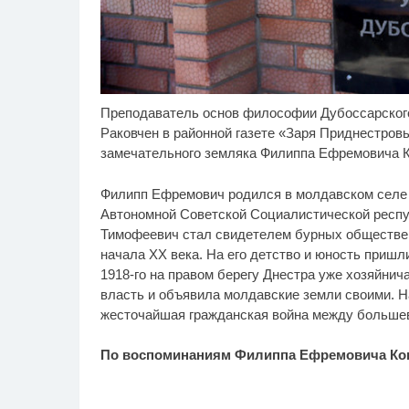
Преподаватель основ философии Дубоссарского
Королева вагона
Рж
i
отожгла! Видео не
ви
Раковчен в районной газете «Заря Приднестров
оставит равнодушным
ра
замечательного земляка Филиппа Ефремовича 
Филипп Ефремович родился в молдавском селе
Автономной Советской Социалистической респуб
Тимофеевич стал свидетелем бурных обществен
начала XX века. На его детство и юность пришл
1918-го на правом берегу Днестра уже хозяйнич
власть и объявила молдавские земли своими. Н
жесточайшая гражданская война между большев
По воспоминаниям Филиппа Ефремовича Ко