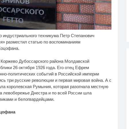
 индустриального техникума Петр Степанович
у не переставая, это
Ролик из Омска: вы
i
i
део пересмотришь не
будете смеяться долго
ья» разместил статью по воспоминаниям
з
Коцофана.
 Коржево Дубоссарского района Молдавской
лики 26 октября 1926 года. Его отец Ефрем
но-политических событий в Российской империи
ись три русские революции и первая мировая война. А с
ала королевская Румыния, которая разогнала местную
а левобережье Днестра и по всей России шла
иками и белогвардейцами.
цофана