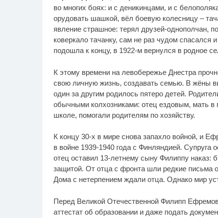
во многих боях: и с деникинцами, и с белополяк
орудовать шашкой, вёл боевую колесницу – тач
явление страшное: терял друзей-однополчан, по
коверкало тачанку, сам не раз чудом спасался и
подошла к концу, в 1922-м вернулся в родное с
К этому времени на левобережье Днестра прочн
свою личную жизнь, создавать семью. В жёны 
один за другим родилось пятеро детей. Родител
обычными колхозниками: отец ездовым, мать в 
школе, помогали родителям по хозяйству.
К концу 30-х в мире снова запахло войной, и Е
в войне 1939-1940 года с Финляндией. Супруга 
отец оставил 13-летнему сыну Филиппу наказ: б
защитой. От отца с фронта шли редкие письма о т
Дома с нетерпением ждали отца. Однако мир ус
Перед Великой Отечественной Филипп Ефремови
аттестат об образовании и даже подать докумен