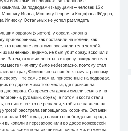
вумя собаками на поводках. За колонной с
камнями. За подводами (каруцами) – человек 15 с
: Мошнягу Ивана, Мошнягу Георгия и Коцофана Фёдора,
да Илиеску. Остальных не успел разглядеть.
льшим оврагом (хыртоп), у оврага колонна
гу приговорённых, как поставили на колени, как
е, кто пришли с лопатами, засыпали тела землёй.
из казнённых, видимо, не был убит сразу, вскочил и
или. Затем, отложив лопаты в сторону, закидали тела
этом месте Филиппу было небезопасно, поэтому стал
долевая страх, Филипп снова пошёл к тому страшному
 а сверху – те самые камни, привезённые на подводах.
ник по дороге мимо того места, где произошла
на дне оврага. Со временем дожди смыли землю и на
логрейки, рубашки, обувь), а потом и кости стали
, но никто на это не решался, чтобы не навлечь на
д угрозой расстрела запрещалось хоронить. Останки
до апреля 1944 года, до самого освобождения города.
ки выкопали и перезахоронили во дворе коржевской
ить, со всеми полагающимися почестями, но уже на