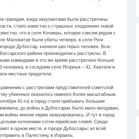
ла трагедия, когда оккупантами были расстреляны
ласти, стало известно о страшных злодеяниях новой
известно, что в селе Кочиеры, которое совсем рядом с
еле Маловатое были убиты четверо, в селе Роги
пригороде Дубоссар, казнили шестерых человек. Всю
убоссарского района производились расстрелы. В
ными командами в это же время расстреляно больше
3 человека, в соседнем селе Ягорлык – 41. Хватали и
вали местные предатели.
сравнению с расстрелами представителей советской
еству убиенных оказалось намного более масштабным.
ентября 41-го) в город стали прибывать большие
емовича, до войны в Дубоссарах было мало молдаван,
ом войны многие евреи эвакуировались. И тут в город
 целыми колоннами сотни еврейских семей. Среди
ают в одном месте, в городе Дубоссары; из всей
тправить в Палестину, в Израиль.