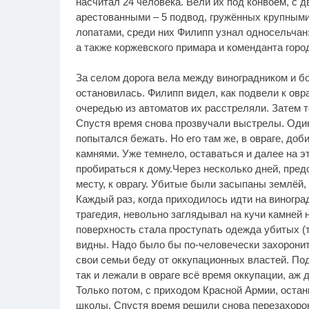
насчитал 24 человека. Вели их под конвоем, с д
арестованными – 5 подвод, гружённых крупными 
лопатами, среди них Филипп узнал односельчан
а также коржевского примара и коменданта горо
За селом дорога вела между виноградником и бо
остановилась. Филипп видел, как подвели к овра
очередью из автоматов их расстреляли. Затем т
Спустя время снова прозвучали выстрелы. Один 
попытался бежать. Но его там же, в овраге, доб
камнями. Уже темнело, оставаться и далее на 
пробираться к дому.Через несколько дней, пре
месту, к оврагу. Убитые были засыпаны землёй,
Каждый раз, когда приходилось идти на виноград
трагедия, невольно заглядывал на кучи камней 
поверхность стала проступать одежда убитых (те
видны. Надо было бы по-человечески захоронить
свои семьи беду от оккупационных властей. По
так и лежали в овраге всё время оккупации, аж 
Только потом, с приходом Красной Армии, остан
школы. Спустя время решили снова перезахорон