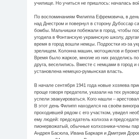
училище. Но учиться не пришлось: началась вой
По воспоминаниям Филиппа Ефремовича, в день
над Днестром и повернул в сторону Дубоссар с
бомбы. Мальчишки побежали в город, чтобы пос
угодила в Фонтанскую украинскую школу, другая
время в город вошли немцы. Подростки из-за ук
зрелищем. Колонна машин, мотоциклов и бронет
Время было жаркое, многие из них разделись по
друга, веселились. Вместе с немцами в город и
установлена немецко-румынская власть.
В начале сентября 1941 года новые хозяева пр
проще говоря предатели, указали на тех руково
успели эвакуироваться. Кого нашли – арестовали
В этот день Филипп находился на своём виноград
проходившей рядом с его участком, увидел нео
ему людей: председатель колхоза и председате
пионервожатый, обычные колхозники-члены парти
Андрея Басюла, Ивана Баркаря и Дмитрия Дороф