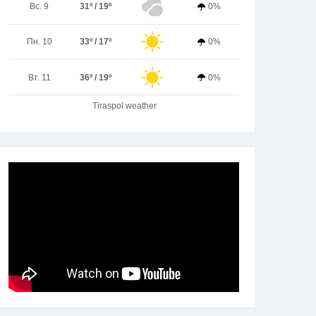
Вс. 9
31º / 19º
0%
Пн. 10
33º / 17º
0%
Вт. 11
36º / 19º
0%
Tiraspol weather