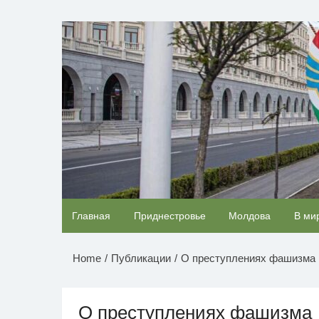
Перейти
к
НОВОСТИ ПРИДНЕСТР
содержимому
Скрытая камера на пляже Крыма: Что люди
Главная
Приднестровье
Молдова
В ми
вытворяют, когда их не видят...
Home
Публикации
О преступлениях фашизма
О преступлениях фашизма