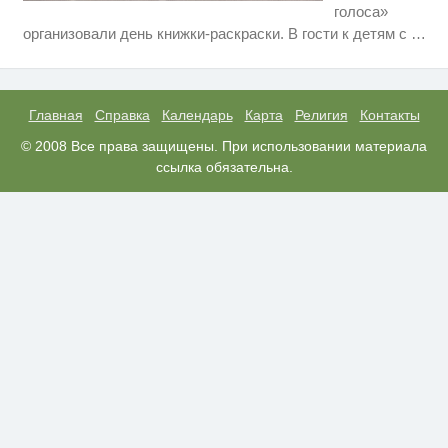
голоса»
Скрытая камера на пляже
i
организовали день книжки-раскраски. В гости к детям с
…
Крыма: Что люди вытворяют,
когда их не видят...
Ролик из Омска: вы будете
i
смеяться долго
Главная
Справка
Календарь
Карта
Религия
Контакты
Ролик длится пару секунд, но
© 2008 Все права защищены. При использовании материала
i
вы будете в шоке от увиденного
ссылка обязательна.