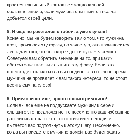
кроется тактильный контакт с эмоциональной
составляющей и, если мужчина опытный, он всегда
добьется своей цели.
8. Я еще не расстался с тобой, а уже скучаю!
Конечно, мы не будем говорить вам о том, что мужчина
врет, произнося эту фразу, но зачастую, она произносится
лишь для того, чтобы скорее достигнуть желаемого.
Советуем вам обратить внимание на то, при каких
обстоятельствах вы слышите эту фразу. Если это
происходит только когда вы наедине, а в обычное время,
мужчина не проявляет к вам такого интереса, то не стоит
верить ему на слово!
9. Приезжай ко мне, просто посмотрим кино!
Если вы все еще не подпускаете мужчину к себе и
слышите это предложение, то несомненно ваш избранник
рассчитывает на то что это произойдет сегодня и
пытается вас подтолкнуть к этому шагу. Несомненно,
когда вы приедете к мужчине домой, вас будет ждать