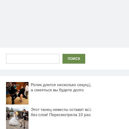
Поиск
ПОИСК
Ролик длится несколько секунд,
i
а смеяться вы будете долго
Этот танец невесты оставит вас
i
без слов! Пересмотрела 10 раз