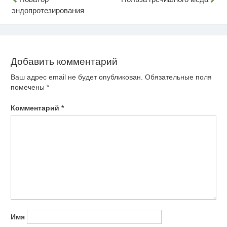
Навигация
эндопротезирования
по
записям
Добавить комментарий
Ваш адрес email не будет опубликован.
Обязательные поля
помечены
*
Комментарий
*
Имя