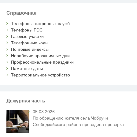
Справочная
Телефоны экстренных служб
Телефоны РЭС
Газовые участки
Телефонные коды
Почтовые индексы
Нерабочие праздничные дни
Профессиональные праздники
Памятные даты
Территориальное устройство
Дежурная часть
05.08.2026
По обращению жителя села Чобручи
Слободзейского района проведена проверка
…