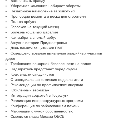
Важно знать правду
Уборочная кампания набирает обороты
Незаконное начисление за животных
Пропорции цемента и песка для строителя
Польза арбуза
Гороскоп на текущий месяц
Болезнь кошачьих царапин
Как выбрать спелый арбуз
Август в истории Приднестровья
День памяти защитников ПМР
Совершенствование выявления аварийных участков
дорог
Требования пожарной безопасности на полях
Надзиратель предстанет перед судом
Крах власти сандунистов
Стипендиальная комиссия подвела итоги
Рекомендации по профилактике инсульта
Юбилейный вернисаж
Интеграция соцсетей в Госуслуги
Реализация инфраструктурных программ
Конференция по заболеваниям печени
Махинации с чужой собственностью
Сменился глава Миссии ОБСЕ