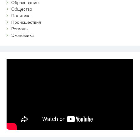
Образование
Общество
Политика
Происшествия
Регионы
Экономика