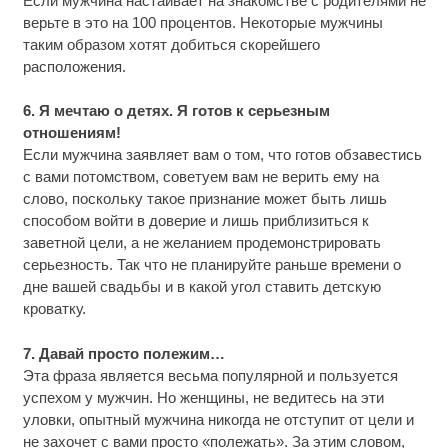
Если мужчина настаивает на знакомстве с родителями не
верьте в это на 100 процентов. Некоторые мужчины
таким образом хотят добиться скорейшего
расположения.
6. Я мечтаю о детях. Я готов к серьезным
отношениям!
Если мужчина заявляет вам о том, что готов обзавестись
с вами потомством, советуем вам не верить ему на
слово, поскольку такое признание может быть лишь
способом войти в доверие и лишь приблизиться к
заветной цели, а не желанием продемонстрировать
серьезность. Так что не планируйте раньше времени о
дне вашей свадьбы и в какой угол ставить детскую
кроватку.
7. Давай просто полежим…
Эта фраза является весьма популярной и пользуется
успехом у мужчин. Но женщины, не ведитесь на эти
уловки, опытный мужчина никогда не отступит от цели и
не захочет с вами просто «полежать». За этим словом,